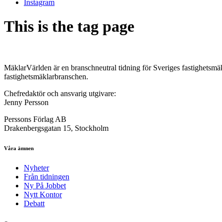
Instagram
This is the tag page
MäklarVärlden är en branschneutral tidning för Sveriges fastighetsmäk
fastighetsmäklarbranschen.
Chefredaktör och ansvarig utgivare:
Jenny Persson
Perssons Förlag AB
Drakenbergsgatan 15, Stockholm
Våra ämnen
Nyheter
Från tidningen
Ny På Jobbet
Nytt Kontor
Debatt