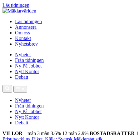
Läs tidningen
Läs tidningen
Annonsera
Om oss
Kontakt
Nyhetsbrev
Nyheter
Från tidningen
Ny På Jobbet
Nytt Kontor
Debatt
Nyheter
Från tidningen
Ny På Jobbet
Nytt Kontor
Debatt
VILLOR
1 mån
3 mån
3.6%
12 mån
2.9%
BOSTADSRÄTTER
1
Prisutveckling Riket, Källa: Svensk Mäklarstatistik