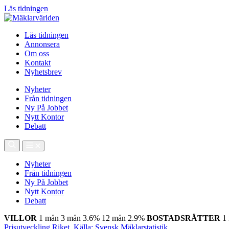
Läs tidningen
Läs tidningen
Annonsera
Om oss
Kontakt
Nyhetsbrev
Nyheter
Från tidningen
Ny På Jobbet
Nytt Kontor
Debatt
Nyheter
Från tidningen
Ny På Jobbet
Nytt Kontor
Debatt
VILLOR
1 mån
3 mån
3.6%
12 mån
2.9%
BOSTADSRÄTTER
1
Prisutveckling Riket, Källa: Svensk Mäklarstatistik