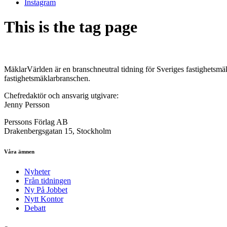
Instagram
This is the tag page
MäklarVärlden är en branschneutral tidning för Sveriges fastighetsmäk
fastighetsmäklarbranschen.
Chefredaktör och ansvarig utgivare:
Jenny Persson
Perssons Förlag AB
Drakenbergsgatan 15, Stockholm
Våra ämnen
Nyheter
Från tidningen
Ny På Jobbet
Nytt Kontor
Debatt