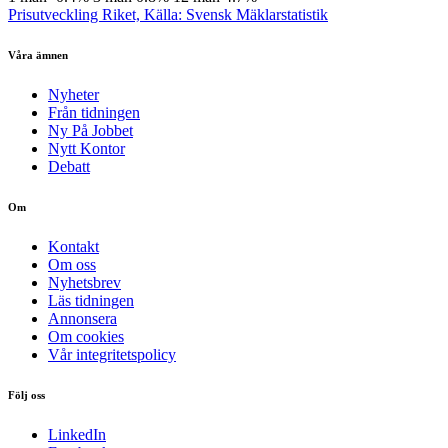
Prisutveckling Riket, Källa: Svensk Mäklarstatistik
Våra ämnen
Nyheter
Från tidningen
Ny På Jobbet
Nytt Kontor
Debatt
Om
Kontakt
Om oss
Nyhetsbrev
Läs tidningen
Annonsera
Om cookies
Vår integritetspolicy
Följ oss
LinkedIn