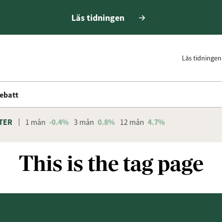
Läs tidningen
Läs tidningen
ebatt
TER
1 mån
-0.4%
3 mån
0.8%
12 mån
4.7%
This is the tag page