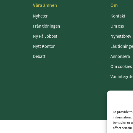
Våra ämnen
Om
Nyheter
Kontakt
Från tidningen
Om oss
Ny På Jobbet
Nyhetsbrev
Nytt Kontor
Läs tidning
Debatt
Annonsera
Om cookies
Vår integrit
To provide th
information. 
behavior or u
affect certai