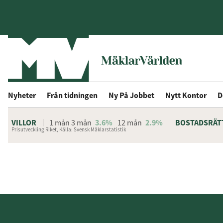
Nyheter
Från tidningen
Ny På Jobbet
Nytt Kontor
D
VILLOR
1 mån
3 mån
3.6%
12 mån
2.9%
BOSTADSRÄT
Prisutveckling Riket, Källa: Svensk Mäklarstatistik