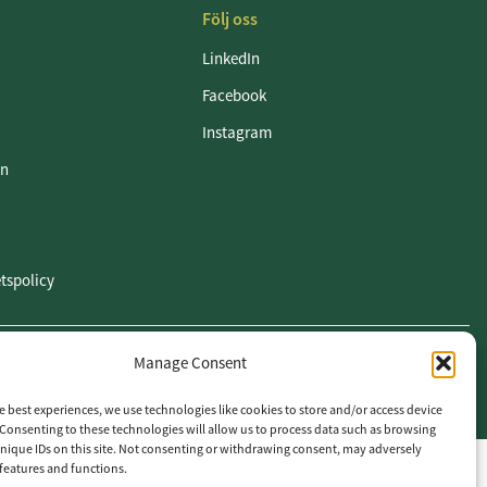
Följ oss
LinkedIn
Facebook
Instagram
en
etspolicy
Manage Consent
e best experiences, we use technologies like cookies to store and/or access device
Consenting to these technologies will allow us to process data such as browsing
nique IDs on this site. Not consenting or withdrawing consent, may adversely
n features and functions.