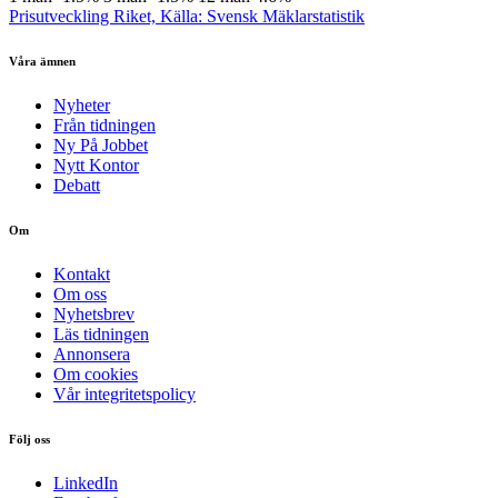
Prisutveckling Riket, Källa: Svensk Mäklarstatistik
Våra ämnen
Nyheter
Från tidningen
Ny På Jobbet
Nytt Kontor
Debatt
Om
Kontakt
Om oss
Nyhetsbrev
Läs tidningen
Annonsera
Om cookies
Vår integritetspolicy
Följ oss
LinkedIn