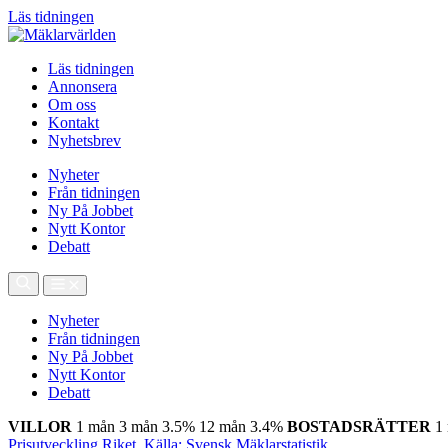
Läs tidningen
Läs tidningen
Annonsera
Om oss
Kontakt
Nyhetsbrev
Nyheter
Från tidningen
Ny På Jobbet
Nytt Kontor
Debatt
Nyheter
Från tidningen
Ny På Jobbet
Nytt Kontor
Debatt
VILLOR
1 mån
3 mån
3.5%
12 mån
3.4%
BOSTADSRÄTTER
1
Prisutveckling Riket, Källa: Svensk Mäklarstatistik