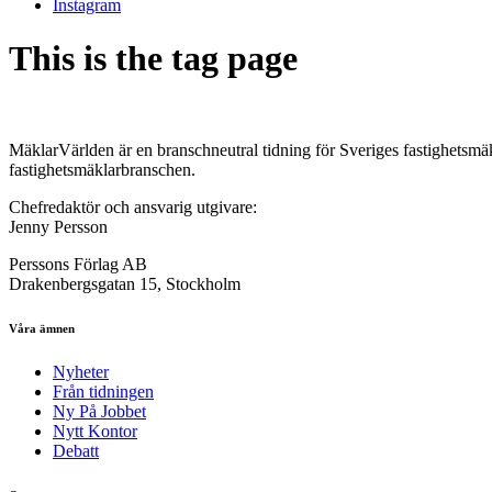
Instagram
This is the tag page
MäklarVärlden är en branschneutral tidning för Sveriges fastighetsmäk
fastighetsmäklarbranschen.
Chefredaktör och ansvarig utgivare:
Jenny Persson
Perssons Förlag AB
Drakenbergsgatan 15, Stockholm
Våra ämnen
Nyheter
Från tidningen
Ny På Jobbet
Nytt Kontor
Debatt