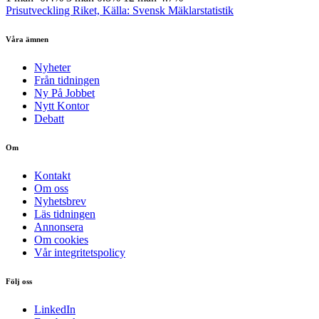
Prisutveckling Riket, Källa: Svensk Mäklarstatistik
Våra ämnen
Nyheter
Från tidningen
Ny På Jobbet
Nytt Kontor
Debatt
Om
Kontakt
Om oss
Nyhetsbrev
Läs tidningen
Annonsera
Om cookies
Vår integritetspolicy
Följ oss
LinkedIn