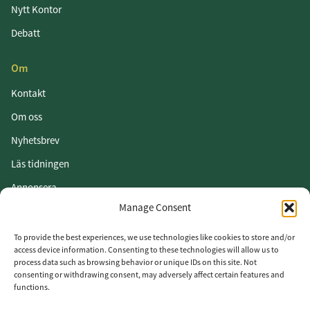
Nytt Kontor
Debatt
Om
Kontakt
Om oss
Nyhetsbrev
Läs tidningen
Annonsera
Manage Consent
Om cookies
Vår integritetspolicy
To provide the best experiences, we use technologies like cookies to store and/or
access device information. Consenting to these technologies will allow us to
process data such as browsing behavior or unique IDs on this site. Not
Följ oss
consenting or withdrawing consent, may adversely affect certain features and
functions.
LinkedIn