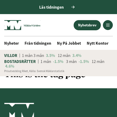
Läs tidningen
Nyhetsbrev
Nyheter
Från tidningen
Ny På Jobbet
Nytt Kontor
D
VILLOR
1 mån
3 mån
3.5%
12 mån
3.4%
BOSTADSRÄTTER
1 mån
-1.5%
3 mån
-1.5%
12 mån
4.6%
This is the tag page
Prisutveckling Riket, Källa: Svensk Mäklarstatistik