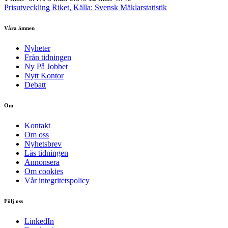
Prisutveckling Riket, Källa: Svensk Mäklarstatistik
Våra ämnen
Nyheter
Från tidningen
Ny På Jobbet
Nytt Kontor
Debatt
Om
Kontakt
Om oss
Nyhetsbrev
Läs tidningen
Annonsera
Om cookies
Vår integritetspolicy
Följ oss
LinkedIn