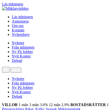
Läs tidningen
Läs tidningen
Annonsera
Om oss
Kontakt
Nyhetsbrev
Nyheter
Från tidningen
Ny På Jobbet
Nytt Kontor
Debatt
Nyheter
Från tidningen
Ny På Jobbet
Nytt Kontor
Debatt
VILLOR
1 mån
3 mån
3.6%
12 mån
2.9%
BOSTADSRÄTTER
1
Prisutveckling Riket, Källa: Svensk Mäklarstatistik