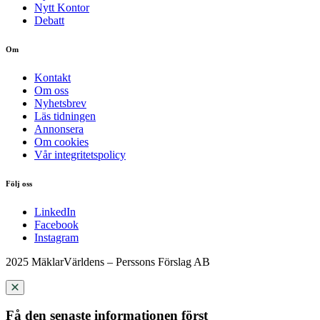
Nytt Kontor
Debatt
Om
Kontakt
Om oss
Nyhetsbrev
Läs tidningen
Annonsera
Om cookies
Vår integritetspolicy
Följ oss
LinkedIn
Facebook
Instagram
2025 MäklarVärldens – Perssons Förslag AB
Få den senaste informationen först