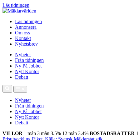
Läs tidningen
Läs tidningen
Annonsera
Om oss
Kontakt
Nyhetsbrev
Nyheter
Från tidningen
Ny På Jobbet
Nytt Kontor
Debatt
Nyheter
Från tidningen
Ny På Jobbet
Nytt Kontor
Debatt
VILLOR
1 mån
3 mån
3.5%
12 mån
3.4%
BOSTADSRÄTTER
1
Prisutveckling Riket, Källa: Svensk Mäklarstatistik