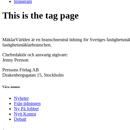
Instagram
This is the tag page
MäklarVärlden är en branschneutral tidning för Sveriges fastighetsmäk
fastighetsmäklarbranschen.
Chefredaktör och ansvarig utgivare:
Jenny Persson
Perssons Förlag AB
Drakenbergsgatan 15, Stockholm
Våra ämnen
Nyheter
Från tidningen
Ny På Jobbet
Nytt Kontor
Debatt