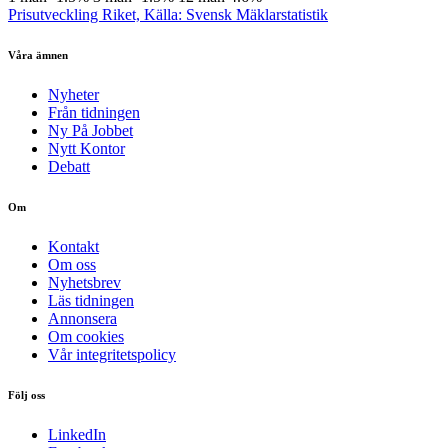
Prisutveckling Riket, Källa: Svensk Mäklarstatistik
Våra ämnen
Nyheter
Från tidningen
Ny På Jobbet
Nytt Kontor
Debatt
Om
Kontakt
Om oss
Nyhetsbrev
Läs tidningen
Annonsera
Om cookies
Vår integritetspolicy
Följ oss
LinkedIn