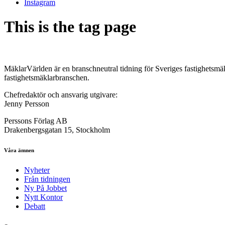
Instagram
This is the tag page
MäklarVärlden är en branschneutral tidning för Sveriges fastighetsmäk
fastighetsmäklarbranschen.
Chefredaktör och ansvarig utgivare:
Jenny Persson
Perssons Förlag AB
Drakenbergsgatan 15, Stockholm
Våra ämnen
Nyheter
Från tidningen
Ny På Jobbet
Nytt Kontor
Debatt