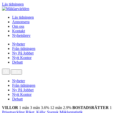
Läs tidningen
Läs tidningen
Annonsera
Om oss
Kontakt
Nyhetsbrev
Nyheter
Från tidningen
Ny På Jobbet
Nytt Kontor
Debatt
Nyheter
Från tidningen
Ny På Jobbet
Nytt Kontor
Debatt
VILLOR
1 mån
3 mån
3.6%
12 mån
2.9%
BOSTADSRÄTTER
1
Prisutveckling Riket, Källa: Svensk Mäklarstatistik