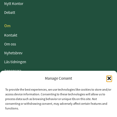
Nytt Kontor
Debatt
Om
Kontakt
Om oss
Nyhetsbrev
Läs tidningen
Annonsera
Manage Consent
Om cookies
Vår integritetspolicy
To provide the best experiences, we use technologies like cookies to store and/or
access device information. Consenting to these technologies will allow us to
process data such as browsing behavior or unique IDs on this site. Not
Följ oss
consenting or withdrawing consent, may adversely affect certain features and
functions.
LinkedIn