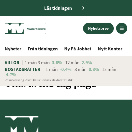
Läs tidningen
Nyhetsbrev
Nyheter
Från tidningen
Ny På Jobbet
Nytt Kontor
D
VILLOR
1 mån
3 mån
3.6%
12 mån
2.9%
BOSTADSRÄTTER
1 mån
-0.4%
3 mån
0.8%
12 mån
4.7%
This is the tag page
Prisutveckling Riket, Källa: Svensk Mäklarstatistik