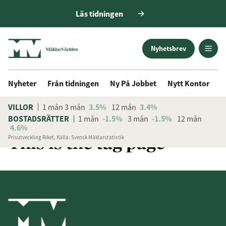
Läs tidningen
Nyhetsbrev
Nyheter
Från tidningen
Ny På Jobbet
Nytt Kontor
D
VILLOR
1 mån
3 mån
3.5%
12 mån
3.4%
BOSTADSRÄTTER
1 mån
-1.5%
3 mån
-1.5%
12 mån
4.6%
This is the tag page
Prisutveckling Riket, Källa: Svensk Mäklarstatistik