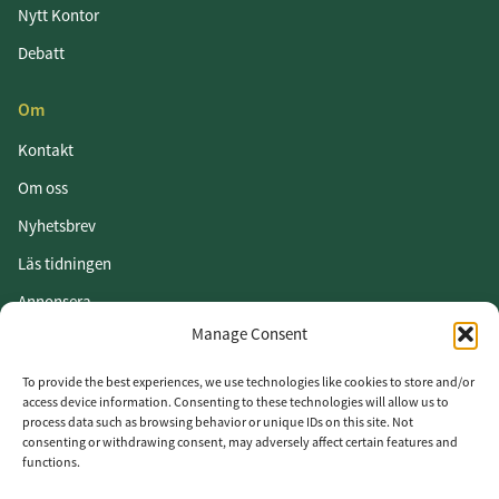
Nytt Kontor
Debatt
Om
Kontakt
Om oss
Nyhetsbrev
Läs tidningen
Annonsera
Manage Consent
Om cookies
Vår integritetspolicy
To provide the best experiences, we use technologies like cookies to store and/or
access device information. Consenting to these technologies will allow us to
process data such as browsing behavior or unique IDs on this site. Not
Följ oss
consenting or withdrawing consent, may adversely affect certain features and
functions.
LinkedIn