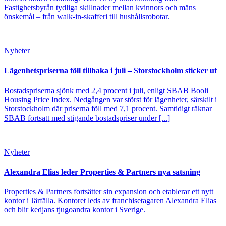
Fastighetsbyrån tydliga skillnader mellan kvinnors och mäns
önskemål – från walk-in-skafferi till hushållsrobotar.
Nyheter
Lägenhetspriserna föll tillbaka i juli – Storstockholm sticker ut
Bostadspriserna sjönk med 2,4 procent i juli, enligt SBAB Booli
Housing Price Index. Nedgången var störst för lägenheter, särskilt i
Storstockholm där priserna föll med 7,1 procent. Samtidigt räknar
SBAB fortsatt med stigande bostadspriser under [...]
Nyheter
Alexandra Elias leder Properties & Partners nya satsning
Properties & Partners fortsätter sin expansion och etablerar ett nytt
kontor i Järfälla. Kontoret leds av franchisetagaren Alexandra Elias
och blir kedjans tjugoandra kontor i Sverige.