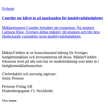
Nyheter
Courtier tar klivet in på marknaden för landsbygdsfastigheter
Mäklargruppen Courtier fortsätter sin expansion. Nu ansluter
Carlsson Ring, Sveriges äldsta mäkleri, till gruppen och blir dess
rikstäckande varumärke inom landsbygdsfastigheter.
MäklarVärlden är en branschneutral tidning för Sveriges
fastighetsmäklare och leverantörerna till dessa. MäklarVärlden
fokuserar även på alla som har en studieinriktning som leder in i
fastighetsmäklarbranschen.
Chefredaktör och ansvarig utgivare:
Jenny Persson
Perssons Förlag AB
Drakenbergsgatan 15, Stockholm
Våra ämnen