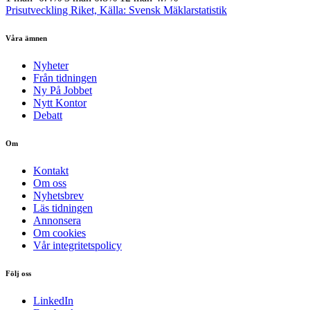
Prisutveckling Riket, Källa: Svensk Mäklarstatistik
Våra ämnen
Nyheter
Från tidningen
Ny På Jobbet
Nytt Kontor
Debatt
Om
Kontakt
Om oss
Nyhetsbrev
Läs tidningen
Annonsera
Om cookies
Vår integritetspolicy
Följ oss
LinkedIn