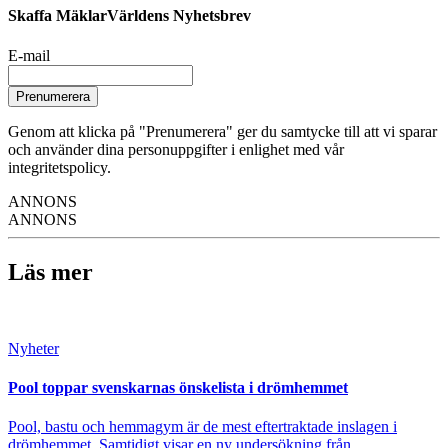
Skaffa MäklarVärldens Nyhetsbrev
E-mail
Prenumerera
Genom att klicka på "Prenumerera" ger du samtycke till att vi sparar
och använder dina personuppgifter i enlighet med vår
integritetspolicy.
ANNONS
ANNONS
Läs mer
Nyheter
Pool toppar svenskarnas önskelista i drömhemmet
Pool, bastu och hemmagym är de mest eftertraktade inslagen i
drömhemmet. Samtidigt visar en ny undersökning från