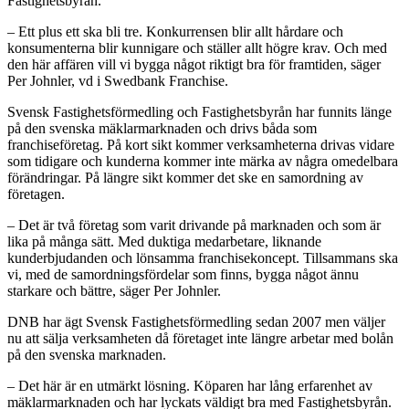
Fastighetsbyrån.
– Ett plus ett ska bli tre. Konkurrensen blir allt hårdare och
konsumenterna blir kunnigare och ställer allt högre krav. Och med
den här affären vill vi bygga något riktigt bra för framtiden, säger
Per Johnler, vd i Swedbank Franchise.
Svensk Fastighetsförmedling och Fastighetsbyrån har funnits länge
på den svenska mäklarmarknaden och drivs båda som
franchiseföretag. På kort sikt kommer verksamheterna drivas vidare
som tidigare och kunderna kommer inte märka av några omedelbara
förändringar. På längre sikt kommer det ske en samordning av
företagen.
– Det är två företag som varit drivande på marknaden och som är
lika på många sätt. Med duktiga medarbetare, liknande
kunderbjudanden och lönsamma franchisekoncept. Tillsammans ska
vi, med de samordningsfördelar som finns, bygga något ännu
starkare och bättre, säger Per Johnler.
DNB har ägt Svensk Fastighetsförmedling sedan 2007 men väljer
nu att sälja verksamheten då företaget inte längre arbetar med bolån
på den svenska marknaden.
– Det här är en utmärkt lösning. Köparen har lång erfarenhet av
mäklarmarknaden och har lyckats väldigt bra med Fastighetsbyrån.