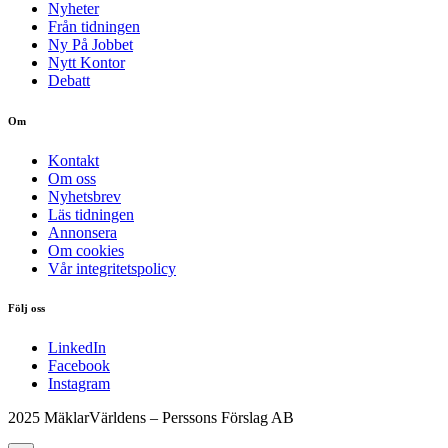
Nyheter
Från tidningen
Ny På Jobbet
Nytt Kontor
Debatt
Om
Kontakt
Om oss
Nyhetsbrev
Läs tidningen
Annonsera
Om cookies
Vår integritetspolicy
Följ oss
LinkedIn
Facebook
Instagram
2025 MäklarVärldens – Perssons Förslag AB