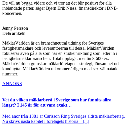
De vill nu bygga vidare och vi tror att det blir positivt för alla
inblandade parter, säger Bjørn Erik Næss, finansdirektör i DNB-
koncernen.
Jenny Persson
Dela artikeln
MäklarVärlden är en branschneutral tidning för Sveriges
fastighetsmäklare och leverantörerna till dessa. MäklarVärlden
fokuserar även på alla som har en studieinriktning som leder in i
fastighetsmäklarbranschen. Total upplaga: mer än 8 600 ex.
MäklarVärlden granskar mäklarföretagens strategi, lönsamhet och
kundnytta. MäklarVärlden utkommer årligen med sex välmatade
nummer.
ANNONS
Vet du vilken mäklarbyrå i Sverige som har funnits allra
längst? I 145 år för att vara exakt…
Med anor från 1881 är Carlsson Ring Sveriges äldsta mäklarföretag.
Nu skrivs nästa kapitel i företagets historia – [...]