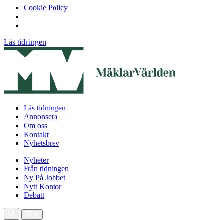
Cookie Policy
Läs tidningen
Läs tidningen
Annonsera
Om oss
Kontakt
Nyhetsbrev
Nyheter
Från tidningen
Ny På Jobbet
Nytt Kontor
Debatt