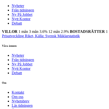
Nyheter
Från tidningen
Ny På Jobbet
Nytt Kontor
Debatt
VILLOR
1 mån
3 mån
3.6%
12 mån
2.9%
BOSTADSRÄTTER
1
Prisutveckling Riket, Källa: Svensk Mäklarstatistik
Våra ämnen
Nyheter
Från tidningen
Ny På Jobbet
Nytt Kontor
Debatt
Om
Kontakt
Om oss
Nyhetsbrev
Läs tidningen