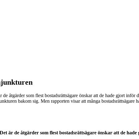
onjunkturen
e åtgärder som flest bostadsrättsägare önskar att de hade gjort inför d
junkturen bakom sig. Men rapporten visar att många bostadsrättsägare h
t är de åtgärder som flest bostadsrättsägare önskar att de hade g