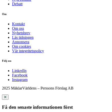
Debatt
Om
Kontakt
Om oss
Nyhetsbrev
Läs tidningen
Annonsera
Om cookies
Vår integritetspolicy
Följ oss
LinkedIn
Facebook
Instagram
2025 MäklarVärldens – Perssons Förslag AB
Få den senaste informationen först