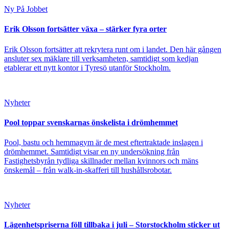
Ny På Jobbet
Erik Olsson fortsätter växa – stärker fyra orter
Erik Olsson fortsätter att rekrytera runt om i landet. Den här gången
ansluter sex mäklare till verksamheten, samtidigt som kedjan
etablerar ett nytt kontor i Tyresö utanför Stockholm.
Nyheter
Pool toppar svenskarnas önskelista i drömhemmet
Pool, bastu och hemmagym är de mest eftertraktade inslagen i
drömhemmet. Samtidigt visar en ny undersökning från
Fastighetsbyrån tydliga skillnader mellan kvinnors och mäns
önskemål – från walk-in-skafferi till hushållsrobotar.
Nyheter
Lägenhetspriserna föll tillbaka i juli – Storstockholm sticker ut