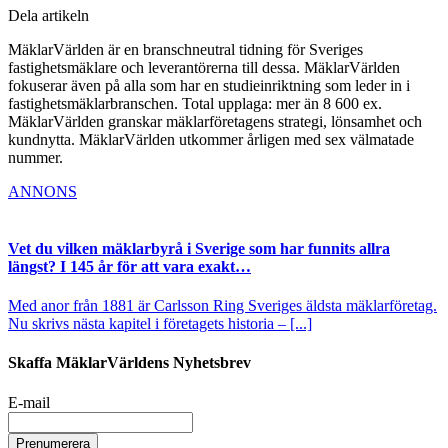
Dela artikeln
MäklarVärlden är en branschneutral tidning för Sveriges
fastighetsmäklare och leverantörerna till dessa. MäklarVärlden
fokuserar även på alla som har en studieinriktning som leder in i
fastighetsmäklarbranschen. Total upplaga: mer än 8 600 ex.
MäklarVärlden granskar mäklarföretagens strategi, lönsamhet och
kundnytta. MäklarVärlden utkommer årligen med sex välmatade
nummer.
ANNONS
Vet du vilken mäklarbyrå i Sverige som har funnits allra
längst? I 145 år för att vara exakt…
Med anor från 1881 är Carlsson Ring Sveriges äldsta mäklarföretag.
Nu skrivs nästa kapitel i företagets historia – [...]
Skaffa MäklarVärldens Nyhetsbrev
E-mail
Prenumerera