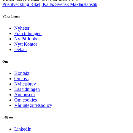
Prisutveckling Riket, Källa: Svensk Mäklarstatistik
Våra ämnen
Nyheter
Från tidningen
Ny På Jobbet
Nytt Kontor
Debatt
Om
Kontakt
Om oss
Nyhetsbrev
Läs tidningen
Annonsera
Om cookies
Vår integritetspolicy
Följ oss
LinkedIn