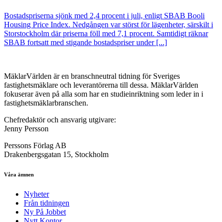
Bostadspriserna sjönk med 2,4 procent i juli, enligt SBAB Booli
Housing Price Index. Nedgången var störst för lägenheter, särskilt i
Storstockholm där priserna föll med 7,1 procent. Samtidigt räknar
SBAB fortsatt med stigande bostadspriser under [...]
MäklarVärlden är en branschneutral tidning för Sveriges
fastighetsmäklare och leverantörerna till dessa. MäklarVärlden
fokuserar även på alla som har en studieinriktning som leder in i
fastighetsmäklarbranschen.
Chefredaktör och ansvarig utgivare:
Jenny Persson
Perssons Förlag AB
Drakenbergsgatan 15, Stockholm
Våra ämnen
Nyheter
Från tidningen
Ny På Jobbet
Nytt Kontor