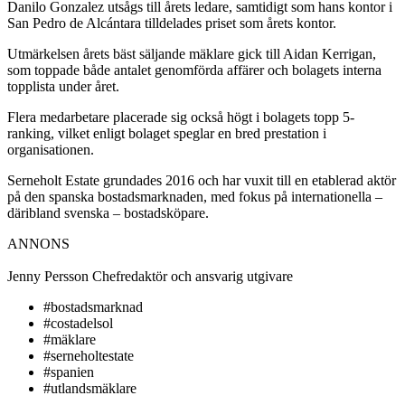
Danilo Gonzalez utsågs till årets ledare, samtidigt som hans kontor i
San Pedro de Alcántara tilldelades priset som årets kontor.
Utmärkelsen årets bäst säljande mäklare gick till Aidan Kerrigan,
som toppade både antalet genomförda affärer och bolagets interna
topplista under året.
Flera medarbetare placerade sig också högt i bolagets topp 5-
ranking, vilket enligt bolaget speglar en bred prestation i
organisationen.
Serneholt Estate grundades 2016 och har vuxit till en etablerad aktör
på den spanska bostadsmarknaden, med fokus på internationella –
däribland svenska – bostadsköpare.
ANNONS
Jenny Persson
Chefredaktör och ansvarig utgivare
#bostadsmarknad
#costadelsol
#mäklare
#serneholtestate
#spanien
#utlandsmäklare