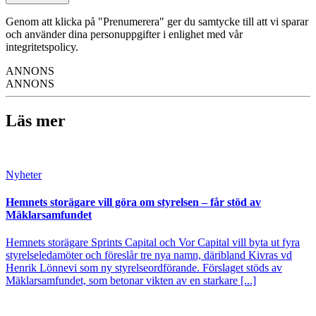
Genom att klicka på "Prenumerera" ger du samtycke till att vi sparar
och använder dina personuppgifter i enlighet med vår
integritetspolicy.
ANNONS
ANNONS
Läs mer
Nyheter
Hemnets storägare vill göra om styrelsen – får stöd av
Mäklarsamfundet
Hemnets storägare Sprints Capital och Vor Capital vill byta ut fyra
styrelseledamöter och föreslår tre nya namn, däribland Kivras vd
Henrik Lönnevi som ny styrelseordförande. Förslaget stöds av
Mäklarsamfundet, som betonar vikten av en starkare [...]