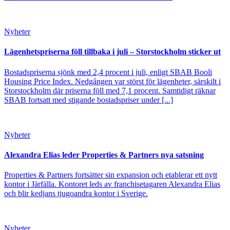
Nyheter
Lägenhetspriserna föll tillbaka i juli – Storstockholm sticker ut
Bostadspriserna sjönk med 2,4 procent i juli, enligt SBAB Booli
Housing Price Index. Nedgången var störst för lägenheter, särskilt i
Storstockholm där priserna föll med 7,1 procent. Samtidigt räknar
SBAB fortsatt med stigande bostadspriser under [...]
Nyheter
Alexandra Elias leder Properties & Partners nya satsning
Properties & Partners fortsätter sin expansion och etablerar ett nytt
kontor i Järfälla. Kontoret leds av franchisetagaren Alexandra Elias
och blir kedjans tjugoandra kontor i Sverige.
Nyheter