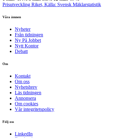
Prisutveckling Riket, Källa: Svensk Mäklarstatistik
Våra ämnen
Nyheter
Från tidningen
Ny På Jobbet
Nytt Kontor
Debatt
Om
Kontakt
Om oss
Nyhetsbrev
Läs tidningen
Annonsera
Om cookies
Vår integritetspolicy
Följ oss
LinkedIn