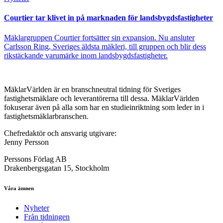
Courtier tar klivet in på marknaden för landsbygdsfastigheter
Mäklargruppen Courtier fortsätter sin expansion. Nu ansluter
Carlsson Ring, Sveriges äldsta mäkleri, till gruppen och blir dess
rikstäckande varumärke inom landsbygdsfastigheter.
MäklarVärlden är en branschneutral tidning för Sveriges
fastighetsmäklare och leverantörerna till dessa. MäklarVärlden
fokuserar även på alla som har en studieinriktning som leder in i
fastighetsmäklarbranschen.
Chefredaktör och ansvarig utgivare:
Jenny Persson
Perssons Förlag AB
Drakenbergsgatan 15, Stockholm
Våra ämnen
Nyheter
Från tidningen