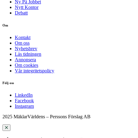
Ny På Jobbet
Nytt Kontor
Debatt
Om
Kontakt
Om oss
Nyhetsbrev
Läs tidningen
Annonsera
Om cookies
Vår integritetspolicy
Följ oss
LinkedIn
Facebook
Instagram
2025 MäklarVärldens – Perssons Förslag AB