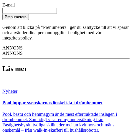
E-mail
Prenumerera
Genom att klicka på "Prenumerera" ger du samtycke till att vi sparar
och använder dina personuppgifter i enlighet med vår
integritetspolicy.
ANNONS
ANNONS
Läs mer
Nyheter
Pool toppar svenskarnas önskelista i drömhemmet
Pool, bastu och hemmagym är de mest eftertraktade inslagen i
drömhemmet. Samtidigt visar en ny undersökning från
Fastighetsbyrån tydliga skillnader mellan kvinnors och mäns
önskemål – från walk-in-skafferi till hushållsrobotar.