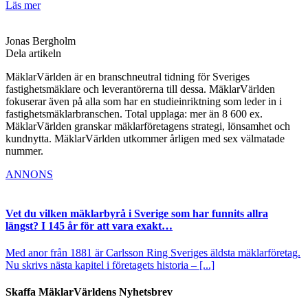
Läs mer
Jonas Bergholm
Dela artikeln
MäklarVärlden är en branschneutral tidning för Sveriges
fastighetsmäklare och leverantörerna till dessa. MäklarVärlden
fokuserar även på alla som har en studieinriktning som leder in i
fastighetsmäklarbranschen. Total upplaga: mer än 8 600 ex.
MäklarVärlden granskar mäklarföretagens strategi, lönsamhet och
kundnytta. MäklarVärlden utkommer årligen med sex välmatade
nummer.
ANNONS
Vet du vilken mäklarbyrå i Sverige som har funnits allra
längst? I 145 år för att vara exakt…
Med anor från 1881 är Carlsson Ring Sveriges äldsta mäklarföretag.
Nu skrivs nästa kapitel i företagets historia – [...]
Skaffa MäklarVärldens Nyhetsbrev