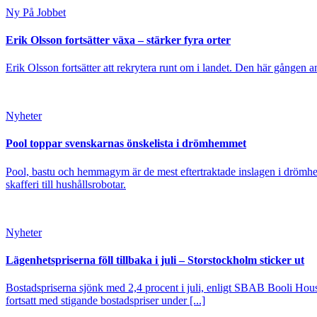
Ny På Jobbet
Erik Olsson fortsätter växa – stärker fyra orter
Erik Olsson fortsätter att rekrytera runt om i landet. Den här gången a
Nyheter
Pool toppar svenskarnas önskelista i drömhemmet
Pool, bastu och hemmagym är de mest eftertraktade inslagen i drömhe
skafferi till hushållsrobotar.
Nyheter
Lägenhetspriserna föll tillbaka i juli – Storstockholm sticker ut
Bostadspriserna sjönk med 2,4 procent i juli, enligt SBAB Booli Housi
fortsatt med stigande bostadspriser under [...]