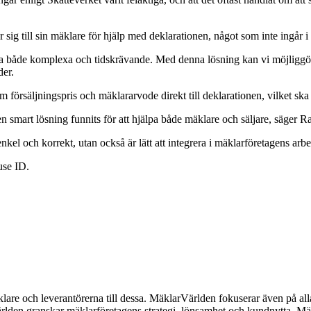
 sig till sin mäklare för hjälp med deklarationen, något som inte ingår 
ara både komplexa och tidskrävande. Med denna lösning kan vi möjliggöra
der.
 försäljningspris och mäklararvode direkt till deklarationen, vilket ska
n smart lösning funnits för att hjälpa både mäklare och säljare, säger Ras
nkel och korrekt, utan också är lätt att integrera i mäklarföretagens arb
use ID.
lare och leverantörerna till dessa. MäklarVärlden fokuserar även på alla
ärlden granskar mäklarföretagens strategi, lönsamhet och kundnytta.