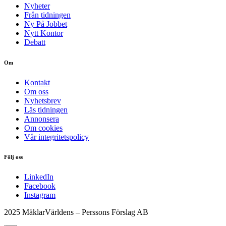
Nyheter
Från tidningen
Ny På Jobbet
Nytt Kontor
Debatt
Om
Kontakt
Om oss
Nyhetsbrev
Läs tidningen
Annonsera
Om cookies
Vår integritetspolicy
Följ oss
LinkedIn
Facebook
Instagram
2025 MäklarVärldens – Perssons Förslag AB