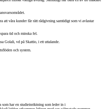
i ansvarsområdet.
 att våra kunder får rätt rådgivning samtidigt som vi avlastar
 spara tid och minska fel.
a Golali, vd på Skattio, i ett uttalande.
etsflöden och system.
 som har en studieinriktning som leder in i
 MäklarVärlden utkommer årligen med sex välmatade nummer.