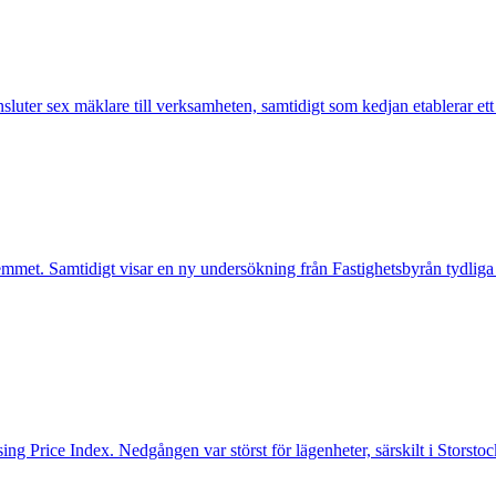
nsluter sex mäklare till verksamheten, samtidigt som kedjan etablerar et
mmet. Samtidigt visar en ny undersökning från Fastighetsbyrån tydliga
ng Price Index. Nedgången var störst för lägenheter, särskilt i Storst