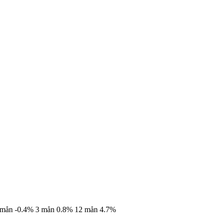
 mån
-0.4%
3 mån
0.8%
12 mån
4.7%