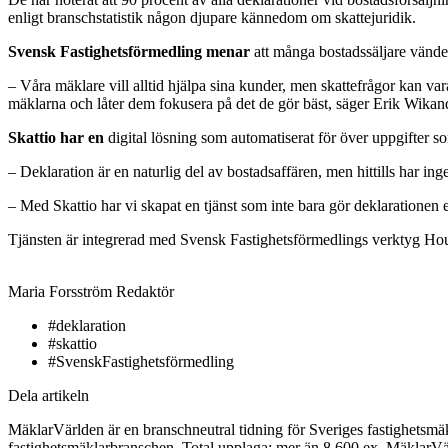
enligt branschstatistik någon djupare kännedom om skattejuridik.
Svensk Fastighetsförmedling menar
att många bostadssäljare vänder
– Våra mäklare vill alltid hjälpa sina kunder, men skattefrågor kan v
mäklarna och låter dem fokusera på det de gör bäst, säger Erik Wikan
Skattio har en
digital lösning som automatiserat för över uppgifter som
– Deklaration är en naturlig del av bostadsaffären, men hittills har inge
– Med Skattio har vi skapat en tjänst som inte bara gör deklarationen e
Tjänsten är integrerad med Svensk Fastighetsförmedlings verktyg Ho
Maria Forsström
Redaktör
#deklaration
#skattio
#SvenskFastighetsförmedling
Dela artikeln
MäklarVärlden är en branschneutral tidning för Sveriges fastighetsmäk
fastighetsmäklarbranschen. Total upplaga: mer än 8 600 ex. MäklarV