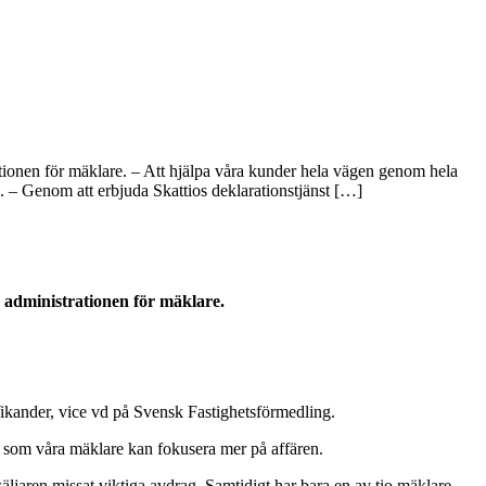
ationen för mäklare. – Att hjälpa våra kunder hela vägen genom hela
g. – Genom att erbjuda Skattios deklarationstjänst […]
a administrationen för mäklare.
Wikander, vice vd på Svensk Fastighetsförmedling.
igt som våra mäklare kan fokusera mer på affären.
 säljaren missat viktiga avdrag. Samtidigt har bara en av tio mäklare