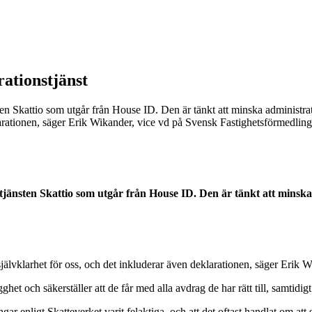
rationstjänst
ten Skattio som utgår från House ID. Den är tänkt att minska administr
klarationen, säger Erik Wikander, vice vd på Svensk Fastighetsförmedlin
stjänsten Skattio som utgår från House ID. Den är tänkt att minsk
jälvklarhet för oss, och det inkluderar även deklarationen, säger Erik 
ghet och säkerställer att de får med alla avdrag de har rätt till, samtid
ngar enligt Skatteverket varit felaktiga, och att det oftast handlat om att