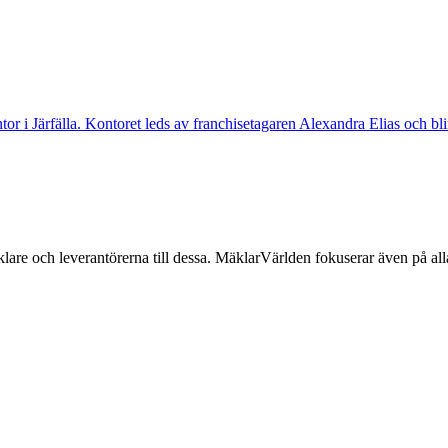
ntor i Järfälla. Kontoret leds av franchisetagaren Alexandra Elias och bl
lare och leverantörerna till dessa. MäklarVärlden fokuserar även på alla