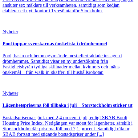
ansluter sex mäklare till verksamheten, samtidigt som kedjan
etablerar ett nytt kontor i Tyresö utanför Stockholm.
Nyheter
Pool toppar svenskarnas önskelista i drömhemmet
Pool, bastu och hemmagym är de mest eftertraktade inslagen i
drömhemmet. Samtidigt visar en ny undersökning från
Fastighetsbyrån tydliga skillnader mellan kvinnors och mäns
önskemål – från walk-in-skafferi till hushållsrobotar.
Nyheter
Lägenhetspriserna föll tillbaka i juli – Storstockholm sticker ut
Bostadspriserna sjönk med 2,4 procent i juli, enligt SBAB Booli
Housing Price Index. Nedgången var störst för lägenheter, särskilt i
Storstockholm där priserna föll med 7,1 procent. Samtidigt räknar
SBAB fortsatt med stigande bostadspriser under [...]