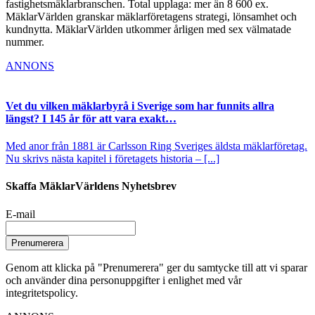
fastighetsmäklarbranschen. Total upplaga: mer än 8 600 ex.
MäklarVärlden granskar mäklarföretagens strategi, lönsamhet och
kundnytta. MäklarVärlden utkommer årligen med sex välmatade
nummer.
ANNONS
Vet du vilken mäklarbyrå i Sverige som har funnits allra
längst? I 145 år för att vara exakt…
Med anor från 1881 är Carlsson Ring Sveriges äldsta mäklarföretag.
Nu skrivs nästa kapitel i företagets historia – [...]
Skaffa MäklarVärldens Nyhetsbrev
E-mail
Prenumerera
Genom att klicka på "Prenumerera" ger du samtycke till att vi sparar
och använder dina personuppgifter i enlighet med vår
integritetspolicy.