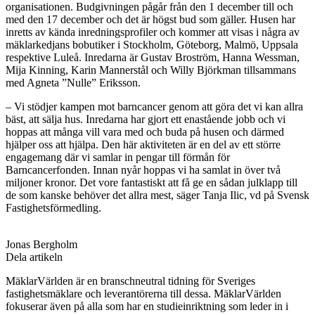
organisationen. Budgivningen pågår från den 1 december till och
med den 17 december och det är högst bud som gäller. Husen har
inretts av kända inredningsprofiler och kommer att visas i några av
mäklarkedjans bobutiker i Stockholm, Göteborg, Malmö, Uppsala
respektive Luleå. Inredarna är Gustav Broström, Hanna Wessman,
Mija Kinning, Karin Mannerstål och Willy Björkman tillsammans
med Agneta ”Nulle” Eriksson.
– Vi stödjer kampen mot barncancer genom att göra det vi kan allra
bäst, att sälja hus. Inredarna har gjort ett enastående jobb och vi
hoppas att många vill vara med och buda på husen och därmed
hjälper oss att hjälpa. Den här aktiviteten är en del av ett större
engagemang där vi samlar in pengar till förmån för
Barncancerfonden. Innan nyår hoppas vi ha samlat in över två
miljoner kronor. Det vore fantastiskt att få ge en sådan julklapp till
de som kanske behöver det allra mest, säger
Tanja Ilic, vd på Svensk
Fastighetsförmedling.
Jonas Bergholm
Dela artikeln
MäklarVärlden är en branschneutral tidning för Sveriges
fastighetsmäklare och leverantörerna till dessa. MäklarVärlden
fokuserar även på alla som har en studieinriktning som leder in i