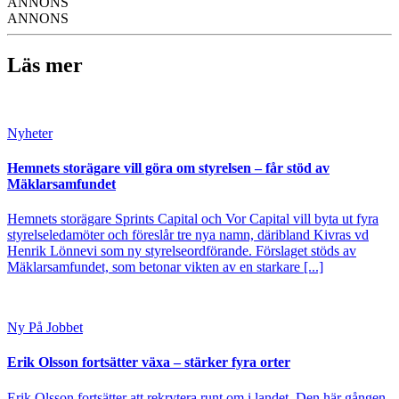
ANNONS
ANNONS
Läs mer
Nyheter
Hemnets storägare vill göra om styrelsen – får stöd av
Mäklarsamfundet
Hemnets storägare Sprints Capital och Vor Capital vill byta ut fyra
styrelseledamöter och föreslår tre nya namn, däribland Kivras vd
Henrik Lönnevi som ny styrelseordförande. Förslaget stöds av
Mäklarsamfundet, som betonar vikten av en starkare [...]
Ny På Jobbet
Erik Olsson fortsätter växa – stärker fyra orter
Erik Olsson fortsätter att rekrytera runt om i landet. Den här gången