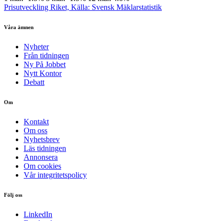
Prisutveckling Riket, Källa: Svensk Mäklarstatistik
Våra ämnen
Nyheter
Från tidningen
Ny På Jobbet
Nytt Kontor
Debatt
Om
Kontakt
Om oss
Nyhetsbrev
Läs tidningen
Annonsera
Om cookies
Vår integritetspolicy
Följ oss
LinkedIn