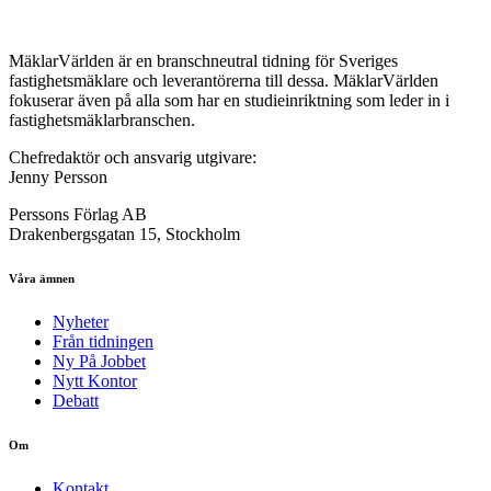
MäklarVärlden är en branschneutral tidning för Sveriges
fastighetsmäklare och leverantörerna till dessa. MäklarVärlden
fokuserar även på alla som har en studieinriktning som leder in i
fastighetsmäklarbranschen.
Chefredaktör och ansvarig utgivare:
Jenny Persson
Perssons Förlag AB
Drakenbergsgatan 15, Stockholm
Våra ämnen
Nyheter
Från tidningen
Ny På Jobbet
Nytt Kontor
Debatt
Om
Kontakt