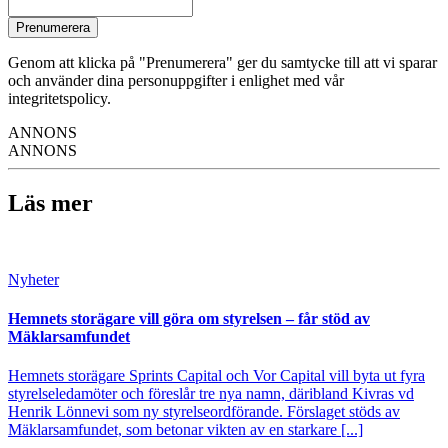
Prenumerera
Genom att klicka på "Prenumerera" ger du samtycke till att vi sparar
och använder dina personuppgifter i enlighet med vår
integritetspolicy.
ANNONS
ANNONS
Läs mer
Nyheter
Hemnets storägare vill göra om styrelsen – får stöd av
Mäklarsamfundet
Hemnets storägare Sprints Capital och Vor Capital vill byta ut fyra
styrelseledamöter och föreslår tre nya namn, däribland Kivras vd
Henrik Lönnevi som ny styrelseordförande. Förslaget stöds av
Mäklarsamfundet, som betonar vikten av en starkare [...]