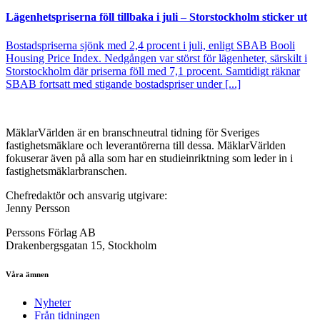
Lägenhetspriserna föll tillbaka i juli – Storstockholm sticker ut
Bostadspriserna sjönk med 2,4 procent i juli, enligt SBAB Booli
Housing Price Index. Nedgången var störst för lägenheter, särskilt i
Storstockholm där priserna föll med 7,1 procent. Samtidigt räknar
SBAB fortsatt med stigande bostadspriser under [...]
MäklarVärlden är en branschneutral tidning för Sveriges
fastighetsmäklare och leverantörerna till dessa. MäklarVärlden
fokuserar även på alla som har en studieinriktning som leder in i
fastighetsmäklarbranschen.
Chefredaktör och ansvarig utgivare:
Jenny Persson
Perssons Förlag AB
Drakenbergsgatan 15, Stockholm
Våra ämnen
Nyheter
Från tidningen