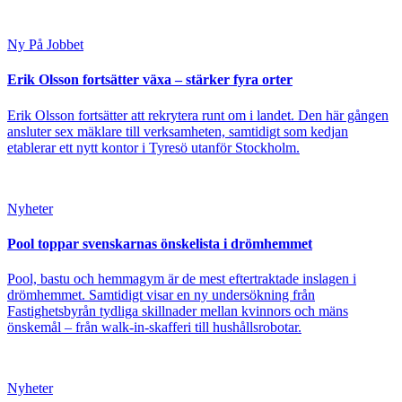
Ny På Jobbet
Erik Olsson fortsätter växa – stärker fyra orter
Erik Olsson fortsätter att rekrytera runt om i landet. Den här gången
ansluter sex mäklare till verksamheten, samtidigt som kedjan
etablerar ett nytt kontor i Tyresö utanför Stockholm.
Nyheter
Pool toppar svenskarnas önskelista i drömhemmet
Pool, bastu och hemmagym är de mest eftertraktade inslagen i
drömhemmet. Samtidigt visar en ny undersökning från
Fastighetsbyrån tydliga skillnader mellan kvinnors och mäns
önskemål – från walk-in-skafferi till hushållsrobotar.
Nyheter