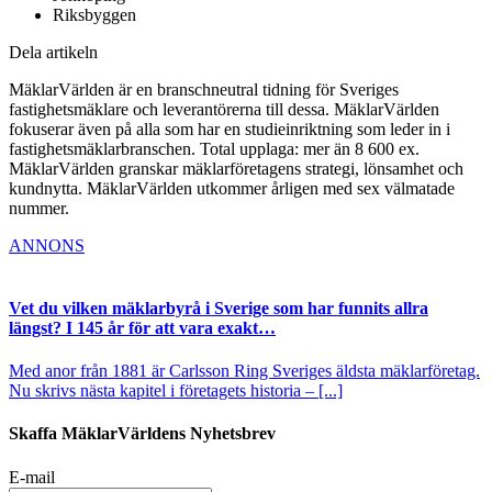
Riksbyggen
Dela artikeln
MäklarVärlden är en branschneutral tidning för Sveriges
fastighetsmäklare och leverantörerna till dessa. MäklarVärlden
fokuserar även på alla som har en studieinriktning som leder in i
fastighetsmäklarbranschen. Total upplaga: mer än 8 600 ex.
MäklarVärlden granskar mäklarföretagens strategi, lönsamhet och
kundnytta. MäklarVärlden utkommer årligen med sex välmatade
nummer.
ANNONS
Vet du vilken mäklarbyrå i Sverige som har funnits allra
längst? I 145 år för att vara exakt…
Med anor från 1881 är Carlsson Ring Sveriges äldsta mäklarföretag.
Nu skrivs nästa kapitel i företagets historia – [...]
Skaffa MäklarVärldens Nyhetsbrev
E-mail