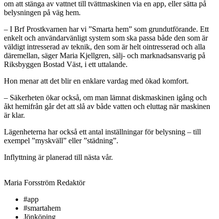
om att stänga av vattnet till tvättmaskinen via en app, eller sätta på
belysningen på väg hem.
– I Brf Prostkvarnen har vi ”Smarta hem” som grundutförande. Ett
enkelt och användarvänligt system som ska passa både den som är
väldigt intresserad av teknik, den som är helt ointresserad och alla
däremellan, säger Maria Kjellgren, sälj- och marknadsansvarig på
Riksbyggen Bostad Väst, i ett uttalande.
Hon menar att det blir en enklare vardag med ökad komfort.
– Säkerheten ökar också, om man lämnat diskmaskinen igång och
åkt hemifrån går det att slå av både vatten och eluttag när maskinen
är klar.
Lägenheterna har också ett antal inställningar för belysning – till
exempel ”myskväll” eller ”städning”.
Inflyttning är planerad till nästa vår.
Maria Forsström
Redaktör
#app
#smartahem
Jönköping