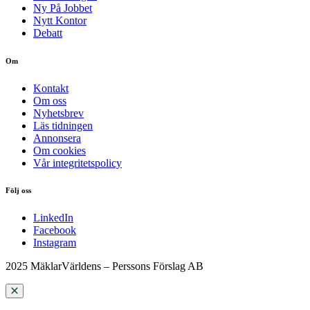
Ny På Jobbet
Nytt Kontor
Debatt
Om
Kontakt
Om oss
Nyhetsbrev
Läs tidningen
Annonsera
Om cookies
Vår integritetspolicy
Följ oss
LinkedIn
Facebook
Instagram
2025 MäklarVärldens – Perssons Förslag AB