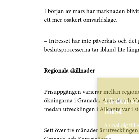
I början av mars har marknaden blivit 
ett mer osäkert omvärldsläge.
– Intresset har inte påverkats och det 
beslutsprocesserna tar ibland lite läng
Regionala skillnader
Prisuppgången varierar mellan regioner
Få den s
ökningarna i Granada, Ameria och Vale
först
medan utvecklingen i Alicante var i st
Anmäl dig till 
Sett över tre månader är utvecklingen 