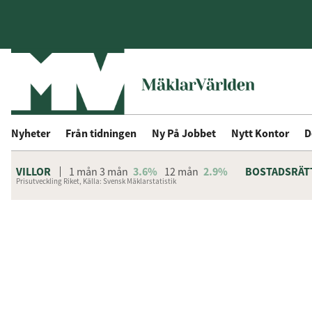
Nyheter
Från tidningen
Ny På Jobbet
Nytt Kontor
D
VILLOR
1 mån
3 mån
3.6%
12 mån
2.9%
BOSTADSRÄT
Prisutveckling Riket, Källa: Svensk Mäklarstatistik