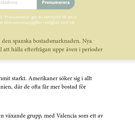
Prenumerera
å "Prenumerera" ger du samtycke till att vi
r dina personuppgifter i enlighet med vår
på den spanska bostadsmarknaden. Nya
l att hålla efterfrågan uppe även i perioder
t starkt. Amerikaner söker sig i allt
anien, där de ofta får mer bostad för
en växande grupp, med Valencia som ett av