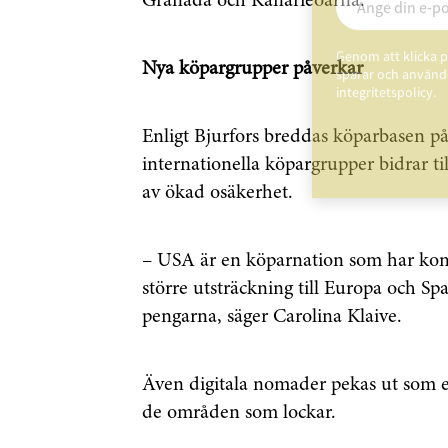
Granada och Kanarieöarna.
Genom att klicka p
Nya köpargrupper påverkar
sparar och använde
integritetspolicy.
Enligt Bjurfors breddas köparbasen 
internationella köpargrupper bidrar til
av ökad osäkerhet.
– USA är en köparnation som har kommi
större utsträckning till Europa och Sp
pengarna, säger Carolina Klaive.
Även digitala nomader pekas ut som 
de områden som lockar.