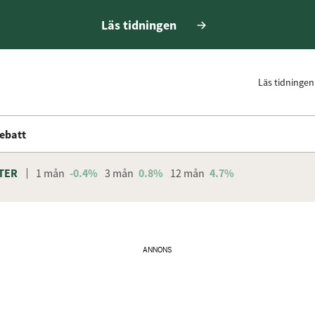
Läs tidningen
Läs tidningen
ebatt
TER
1 mån
-0.4%
3 mån
0.8%
12 mån
4.7%
ANNONS