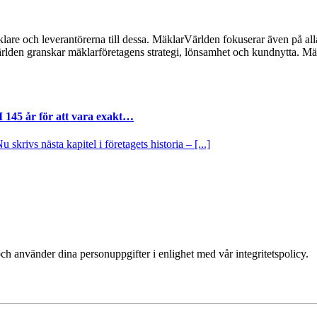
lare och leverantörerna till dessa. MäklarVärlden fokuserar även på alla
ärlden granskar mäklarföretagens strategi, lönsamhet och kundnytta.
I 145 år för att vara exakt…
krivs nästa kapitel i företagets historia – [...]
ch använder dina personuppgifter i enlighet med vår integritetspolicy.