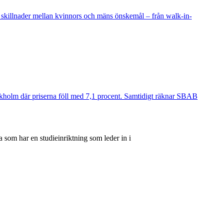
 skillnader mellan kvinnors och mäns önskemål – från walk-in-
ockholm där priserna föll med 7,1 procent. Samtidigt räknar SBAB
 som har en studieinriktning som leder in i