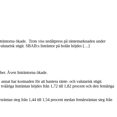
isträntorna ökade. Trots viss nedåtpress på räntemarknaden under
alutarisk stigit. SBAB:s listräntor på bolån höjdes […]
mber. Även listräntorna ökade.
nat har kostnaden för att hantera ränte- och valutarisk stigit.
ååriga listräntan höjdes från 1,72 till 1,82 procent och den femåriga
räntan steg från 1,44 till 1,54 procent medan femårsräntan steg från