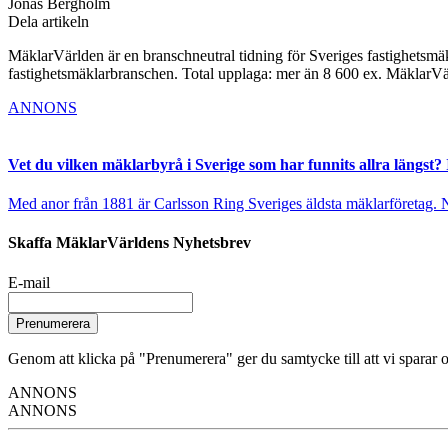
Jonas Bergholm
Dela artikeln
MäklarVärlden är en branschneutral tidning för Sveriges fastighetsmäk
fastighetsmäklarbranschen. Total upplaga: mer än 8 600 ex. MäklarV
ANNONS
Vet du vilken mäklarbyrå i Sverige som har funnits allra längst? 
Med anor från 1881 är Carlsson Ring Sveriges äldsta mäklarföretag. Nu s
Skaffa MäklarVärldens Nyhetsbrev
E-mail
Prenumerera
Genom att klicka på "Prenumerera" ger du samtycke till att vi sparar o
ANNONS
ANNONS