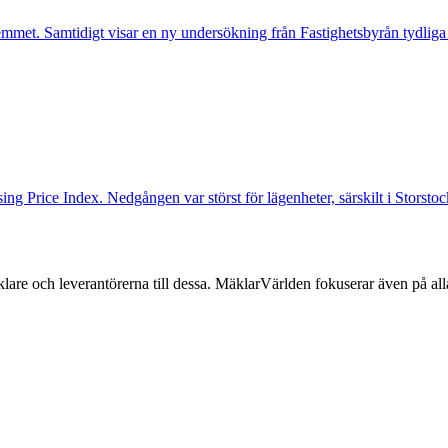
mmet. Samtidigt visar en ny undersökning från Fastighetsbyrån tydliga
ng Price Index. Nedgången var störst för lägenheter, särskilt i Storst
lare och leverantörerna till dessa. MäklarVärlden fokuserar även på alla