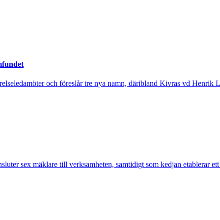
mfundet
tyrelseledamöter och föreslår tre nya namn, däribland Kivras vd Henrik 
nsluter sex mäklare till verksamheten, samtidigt som kedjan etablerar et