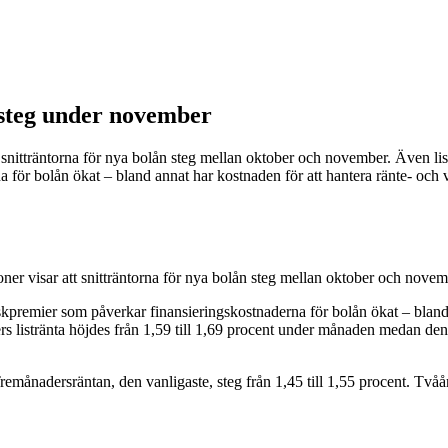
 steg under november
t snitträntorna för nya bolån steg mellan oktober och november. Även l
 för bolån ökat – bland annat har kostnaden för att hantera ränte- och v
oner visar att snitträntorna för nya bolån steg mellan oktober och nove
kpremier som påverkar finansieringskostnaderna för bolån ökat – bland an
listränta höjdes från 1,59 till 1,69 procent under månaden medan den tv
nadersräntan, den vanligaste, steg från 1,45 till 1,55 procent. Tvåårs