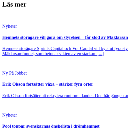
Läs mer
Nyheter
Hemnets storägare vill göra om styrelsen – får stöd av Mäklarsa
Hemnets storägare Sprints Capital och Vor Capital vill byta ut fyra s
Mäklarsamfundet, som betonar vikten av en starkare [...]
Ny På Jobbet
Erik Olsson fortsätter växa – stärker fyra orter
Erik Olsson fortsätter att rekrytera runt om i landet. Den här gången a
Nyheter
Pool toppar svenskarnas önskelista i drömhemmet