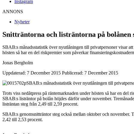
Instagram
ANNONS
Nyheter
Snitträntorna och listräntorna på bolånen
SBAB:s månadsstatistik över nyutlåningen till privatpersoner visar at
hösten så har en del riskpremier som påverkar finansieringskostnaderna
Jonas Bergholm
Uppdaterad: 7 December 2015
Publicerad: 7 December 2015
SBAB:s månadsstatistik över nyutlåningen till privatpers
Trots viss nedåtpress på räntemarknaden under hösten så har en del ris
SBAB:s listräntor på bolån höjdes därför under november. Tremånaders 
listräntan steg från 2,49 till 2,59 procent.
SBAB:s genomsnitträntor steg också mellan oktober och november. Tremå
2,42 till 2,53 procent.