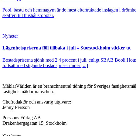
Pool, bastu och hemmagym är de mest eftertraktade inslagen i drömhe
skafferi till hushållsrobotar.
Nyheter
Lägenhetspriserna föll tillbaka i juli – Storstockholm sticker ut
Bostadspriserna sjönk med 2,4 procent i juli, enligt SBAB Booli Housi
fortsatt med stigande bostadspriser under [...]
MäklarVärlden är en branschneutral tidning för Sveriges fastighetsmäk
fastighetsmäklarbranschen.
Chefredaktör och ansvarig utgivare:
Jenny Persson
Perssons Förlag AB
Drakenbergsgatan 15, Stockholm
Våra ämnen