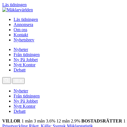
Läs tidningen
Läs tidningen
Annonsera
Om oss
Kontakt
Nyhetsbrev
Nyheter
Från tidningen
Ny På Jobbet
Nytt Kontor
Debatt
Nyheter
Från tidningen
Ny På Jobbet
Nytt Kontor
Debatt
VILLOR
1 mån
3 mån
3.6%
12 mån
2.9%
BOSTADSRÄTTER
1
Prisutveckling Riket, Källa: Svensk Mäklarstatistik