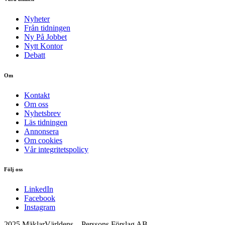
Nyheter
Från tidningen
Ny På Jobbet
Nytt Kontor
Debatt
Om
Kontakt
Om oss
Nyhetsbrev
Läs tidningen
Annonsera
Om cookies
Vår integritetspolicy
Följ oss
LinkedIn
Facebook
Instagram
2025 MäklarVärldens – Perssons Förslag AB