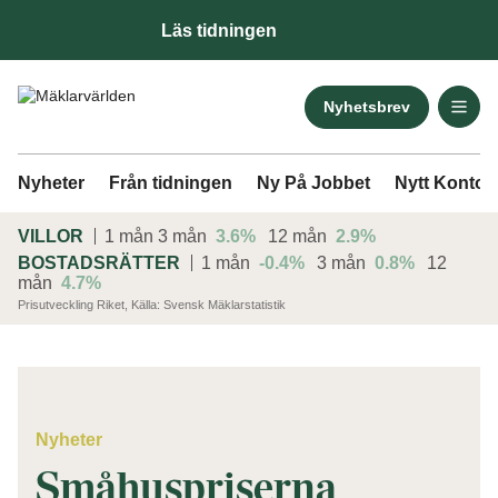
Läs tidningen
Nyhetsbrev
Nyheter
Från tidningen
Ny På Jobbet
Nytt Kontor
VILLOR
1 mån
3 mån
3.6%
12 mån
2.9%
BOSTADSRÄTTER
1 mån
-0.4%
3 mån
0.8%
12
mån
4.7%
Prisutveckling Riket, Källa: Svensk Mäklarstatistik
ANNONS
Nyheter
Småhuspriserna