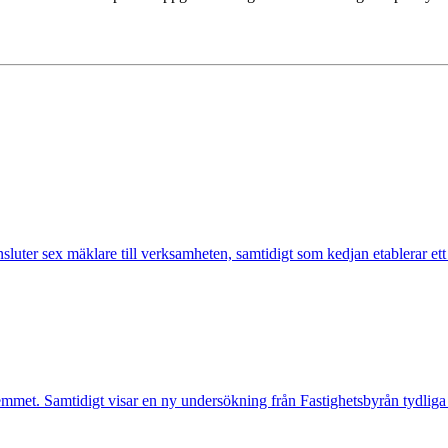
nsluter sex mäklare till verksamheten, samtidigt som kedjan etablerar et
mmet. Samtidigt visar en ny undersökning från Fastighetsbyrån tydliga