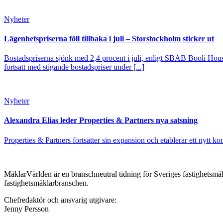
Nyheter
Lägenhetspriserna föll tillbaka i juli – Storstockholm sticker ut
Bostadspriserna sjönk med 2,4 procent i juli, enligt SBAB Booli Housi
fortsatt med stigande bostadspriser under [...]
Nyheter
Alexandra Elias leder Properties & Partners nya satsning
Properties & Partners fortsätter sin expansion och etablerar ett nytt ko
MäklarVärlden är en branschneutral tidning för Sveriges fastighetsmäk
fastighetsmäklarbranschen.
Chefredaktör och ansvarig utgivare:
Jenny Persson