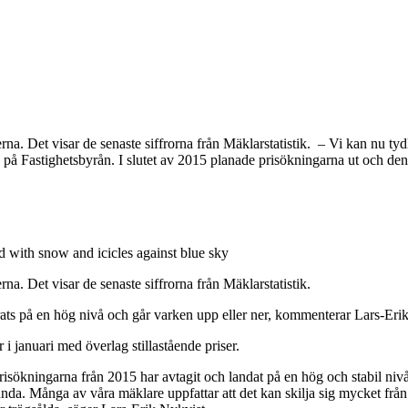
a. Det visar de senaste siffrorna från Mäklarstatistik. – Vi kan nu tydli
på Fastighetsbyrån. I slutet av 2015 planade prisökningarna ut och den 
rna. Det visar d
e senaste siffrorna från Mäklarstatistik.
iserats på en hög nivå och går varken upp eller ner, kommenterar Lars-Er
 i januari med överlag stillastående priser.
isökningarna från 2015 har avtagit och landat på en hög och stabil nivå
. Många av våra mäklare uppfattar att det kan skilja sig mycket från bo