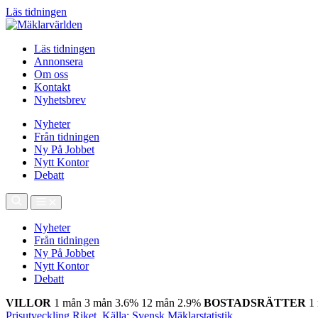
Läs tidningen
Läs tidningen
Annonsera
Om oss
Kontakt
Nyhetsbrev
Nyheter
Från tidningen
Ny På Jobbet
Nytt Kontor
Debatt
Nyheter
Från tidningen
Ny På Jobbet
Nytt Kontor
Debatt
VILLOR
1 mån
3 mån
3.6%
12 mån
2.9%
BOSTADSRÄTTER
1
Prisutveckling Riket, Källa: Svensk Mäklarstatistik