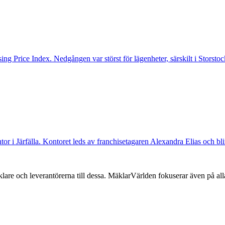
ng Price Index. Nedgången var störst för lägenheter, särskilt i Storst
ntor i Järfälla. Kontoret leds av franchisetagaren Alexandra Elias och bl
lare och leverantörerna till dessa. MäklarVärlden fokuserar även på alla