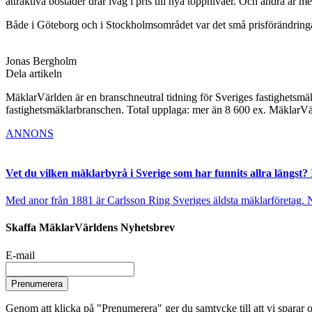
attraktiva bostäder drar iväg i pris till nya toppnivåer. Och andra är m
Både i Göteborg och i Stockholmsområdet var det små prisförändring
Jonas Bergholm
Dela artikeln
MäklarVärlden är en branschneutral tidning för Sveriges fastighetsmäk
fastighetsmäklarbranschen. Total upplaga: mer än 8 600 ex. MäklarV
ANNONS
Vet du vilken mäklarbyrå i Sverige som har funnits allra längst? 
Med anor från 1881 är Carlsson Ring Sveriges äldsta mäklarföretag. Nu s
Skaffa MäklarVärldens Nyhetsbrev
E-mail
Prenumerera
Genom att klicka på "Prenumerera" ger du samtycke till att vi sparar o