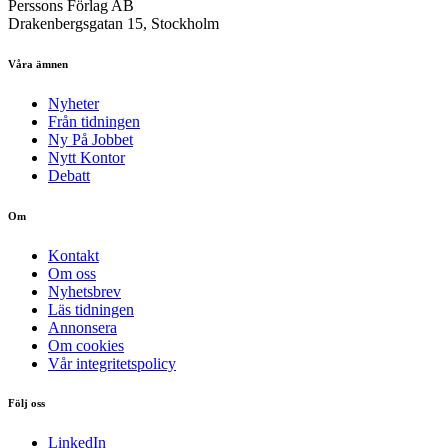
Perssons Förlag AB
Drakenbergsgatan 15, Stockholm
Våra ämnen
Nyheter
Från tidningen
Ny På Jobbet
Nytt Kontor
Debatt
Om
Kontakt
Om oss
Nyhetsbrev
Läs tidningen
Annonsera
Om cookies
Vår integritetspolicy
Följ oss
LinkedIn