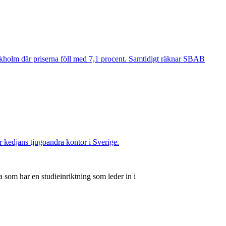
ockholm där priserna föll med 7,1 procent. Samtidigt räknar SBAB
ir kedjans tjugoandra kontor i Sverige.
 som har en studieinriktning som leder in i