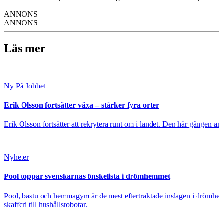
ANNONS
ANNONS
Läs mer
Ny På Jobbet
Erik Olsson fortsätter växa – stärker fyra orter
Erik Olsson fortsätter att rekrytera runt om i landet. Den här gången a
Nyheter
Pool toppar svenskarnas önskelista i drömhemmet
Pool, bastu och hemmagym är de mest eftertraktade inslagen i drömhe
skafferi till hushållsrobotar.