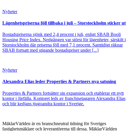
Nyheter
Lägenhetspriserna föll tillbaka i juli – Storstockholm sticker ut
Bostadspriserna sjönk med 2,4 procent i juli, enligt SBAB Booli
Housing Price Index. Nedgången var störst för lägenheter, särskilt i
Storstockholm där priserna föll med 7,1 procent. Samtidigt räknar
SBAB fortsatt med stigande bostadspriser under [...]
Nyheter
Alexandra Elias leder Properties & Partners nya satsning
Properties & Partners fortsätter sin expansion och etablerar ett nytt
kontor i Järfälla. Kontoret leds av franchisetagaren Alexandra Elias
och blir kedjans tjugoandra kontor i Sverige.
MäklarVärlden är en branschneutral tidning för Sveriges
fastighetsmäklare och leverantörerna till dessa. MäklarVärlden