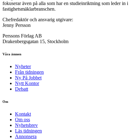
fokuserar även på alla som har en studieinriktning som leder in i
fastighetsmäklarbranschen.
Chefredaktör och ansvarig utgivare:
Jenny Persson
Perssons Förlag AB
Drakenbergsgatan 15, Stockholm
Våra ämnen
Nyheter
Från tidningen
Ny På Jobbet
Nytt Kontor
Debatt
Om
Kontakt
Om oss
Nyhetsbrev
Läs tidningen
Annonsera