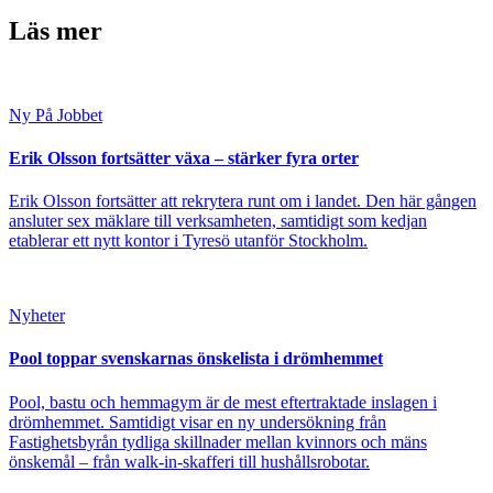
Läs mer
Ny På Jobbet
Erik Olsson fortsätter växa – stärker fyra orter
Erik Olsson fortsätter att rekrytera runt om i landet. Den här gången
ansluter sex mäklare till verksamheten, samtidigt som kedjan
etablerar ett nytt kontor i Tyresö utanför Stockholm.
Nyheter
Pool toppar svenskarnas önskelista i drömhemmet
Pool, bastu och hemmagym är de mest eftertraktade inslagen i
drömhemmet. Samtidigt visar en ny undersökning från
Fastighetsbyrån tydliga skillnader mellan kvinnors och mäns
önskemål – från walk-in-skafferi till hushållsrobotar.