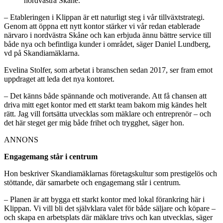
nordvästra Skåne.
– Etableringen i Klippan är ett naturligt steg i vår tillväxtstrategi.
Genom att öppna ett nytt kontor stärker vi vår redan etablerade
närvaro i nordvästra Skåne och kan erbjuda ännu bättre service till
både nya och befintliga kunder i området, säger Daniel Lundberg,
vd på Skandiamäklarna.
Evelina Stolfer, som arbetat i branschen sedan 2017, ser fram emot
uppdraget att leda det nya kontoret.
– Det känns både spännande och motiverande. Att få chansen att
driva mitt eget kontor med ett starkt team bakom mig kändes helt
rätt. Jag vill fortsätta utvecklas som mäklare och entreprenör – och
det här steget ger mig både frihet och trygghet, säger hon.
ANNONS
Engagemang står i centrum
Hon beskriver Skandiamäklarnas företagskultur som prestigelös och
stöttande, där samarbete och engagemang står i centrum.
– Planen är att bygga ett starkt kontor med lokal förankring här i
Klippan. Vi vill bli det självklara valet för både säljare och köpare –
och skapa en arbetsplats där mäklare trivs och kan utvecklas, säger