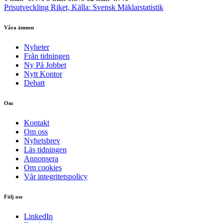
Prisutveckling Riket, Källa: Svensk Mäklarstatistik
Våra ämnen
Nyheter
Från tidningen
Ny På Jobbet
Nytt Kontor
Debatt
Om
Kontakt
Om oss
Nyhetsbrev
Läs tidningen
Annonsera
Om cookies
Vår integritetspolicy
Följ oss
LinkedIn