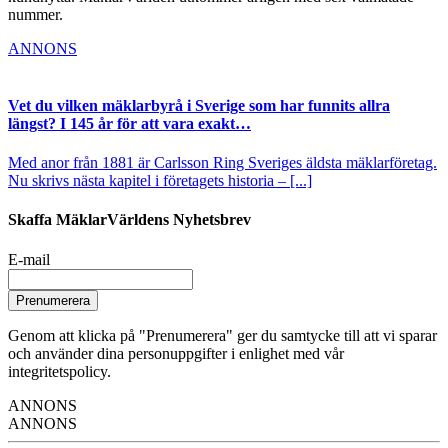
nummer.
ANNONS
Vet du vilken mäklarbyrå i Sverige som har funnits allra
längst? I 145 år för att vara exakt…
Med anor från 1881 är Carlsson Ring Sveriges äldsta mäklarföretag.
Nu skrivs nästa kapitel i företagets historia – [...]
Skaffa MäklarVärldens Nyhetsbrev
E-mail
Prenumerera
Genom att klicka på "Prenumerera" ger du samtycke till att vi sparar
och använder dina personuppgifter i enlighet med vår
integritetspolicy.
ANNONS
ANNONS