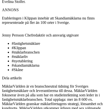
Evelina Stolfer.
ANNONS
Etableringen i Klippan innebär att Skandiamäklarna nu finns
representerade på fler än 100 orter i Sverige.
Jenny Persson
Chefredaktör och ansvarig utgivare
#fastighetsmäklare
#Klippan
#mäklarbranschen
#mäklarliv
#nyetablering
#skandiamäklarna
#Skåne
Dela artikeln
MäklarVärlden är en branschneutral tidning för Sveriges
fastighetsmäklare och leverantörerna till dessa. MäklarVärlden
fokuserar även på alla som har en studieinriktning som leder in i
fastighetsmäklarbranschen. Total upplaga: mer än 8 600 ex.
MäklarVärlden granskar mäklarföretagens strategi, lönsamhet och
kundnytta. MäklarVärlden utkommer årligen med sex välmatade