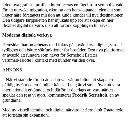
I den nya grafiska profilen introduceras en fågel som symbol – vald
för att uttrycka migration, riktning och hem­skapande, element som
ligger nära företagets mission att guida kunder till nya destinationer.
Den tidigare färgpaletten har mjukats upp för att skapa en mer
flexibel digital närvaro, utan att förlora kopplingen till arvet.
Moderna digitala verktyg
Hemsidan har omarbetats med fokus på användarvänlighet, visuell
tydlighet och bättre sökfunktioner för bostäder. Den nya plattformen
är avsedd att fungera som navet för Serneholt Estates
varumärkeslöfte i kontakt med kunder världen över.
ANNONS
– När vi startade för tio år sedan var vår ambition att skapa en
pålitlig byrå med en familjär känsla. I dag är vi stolta över att vara
internationellt erkännda, och därför är det dags att varumärket
speglar den resa vi gjort, kommenterar
Fredrik Serneholt
, en av
grundarna.
Med ny visuell identitet och digital närvaro är Serneholt Estate redo
att fortsätta sin expansion.