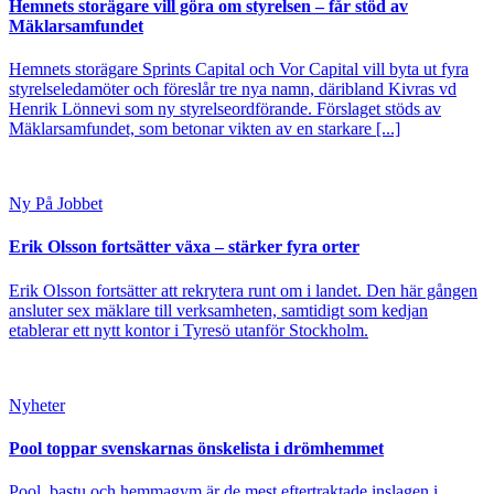
Hemnets storägare vill göra om styrelsen – får stöd av
Mäklarsamfundet
Hemnets storägare Sprints Capital och Vor Capital vill byta ut fyra
styrelseledamöter och föreslår tre nya namn, däribland Kivras vd
Henrik Lönnevi som ny styrelseordförande. Förslaget stöds av
Mäklarsamfundet, som betonar vikten av en starkare [...]
Ny På Jobbet
Erik Olsson fortsätter växa – stärker fyra orter
Erik Olsson fortsätter att rekrytera runt om i landet. Den här gången
ansluter sex mäklare till verksamheten, samtidigt som kedjan
etablerar ett nytt kontor i Tyresö utanför Stockholm.
Nyheter
Pool toppar svenskarnas önskelista i drömhemmet
Pool, bastu och hemmagym är de mest eftertraktade inslagen i