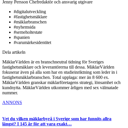
Jenny Persson
Chefredaktör och ansvarig utgivare
#digitalutveckling
#fastighetsmäklare
#mäklarbranschen
#nyhemsida
#serneholtestate
#spanien
#varumärkesidentitet
Dela artikeln
MäklarVärlden är en branschneutral tidning för Sveriges
fastighetsmäklare och leverantörerna till dessa. MäklarVärlden
fokuserar även på alla som har en studieinriktning som leder in i
fastighetsmäklarbranschen. Total upplaga: mer än 8 600 ex.
MäklarVärlden granskar mäklarföretagens strategi, lönsamhet och
kundnytta. MäklarVärlden utkommer årligen med sex välmatade
nummer.
ANNONS
Vet du vilken mäklarbyrå i Sverige som har funnits allra
längst? I 145 år för att vara exakt…