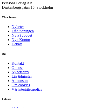
Perssons Förlag AB
Drakenbergsgatan 15, Stockholm
Våra ämnen
Nyheter
Från tidningen
Ny På Jobbet
Nytt Kontor
Debatt
Om
Kontakt
Om oss
Nyhetsbrev
Läs tidningen
Annonsera
Om cookies
Vår integritetspolicy
Följ oss