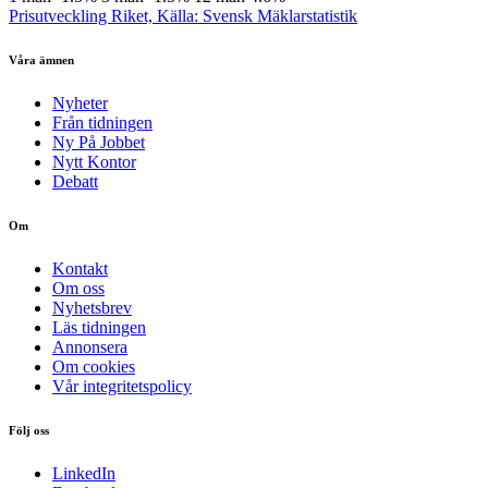
Prisutveckling Riket, Källa: Svensk Mäklarstatistik
Våra ämnen
Nyheter
Från tidningen
Ny På Jobbet
Nytt Kontor
Debatt
Om
Kontakt
Om oss
Nyhetsbrev
Läs tidningen
Annonsera
Om cookies
Vår integritetspolicy
Följ oss
LinkedIn