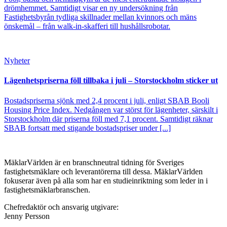
drömhemmet. Samtidigt visar en ny undersökning från
Fastighetsbyrån tydliga skillnader mellan kvinnors och mäns
önskemål – från walk-in-skafferi till hushållsrobotar.
Nyheter
Lägenhetspriserna föll tillbaka i juli – Storstockholm sticker ut
Bostadspriserna sjönk med 2,4 procent i juli, enligt SBAB Booli
Housing Price Index. Nedgången var störst för lägenheter, särskilt i
Storstockholm där priserna föll med 7,1 procent. Samtidigt räknar
SBAB fortsatt med stigande bostadspriser under [...]
MäklarVärlden är en branschneutral tidning för Sveriges
fastighetsmäklare och leverantörerna till dessa. MäklarVärlden
fokuserar även på alla som har en studieinriktning som leder in i
fastighetsmäklarbranschen.
Chefredaktör och ansvarig utgivare:
Jenny Persson