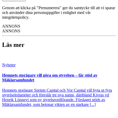
Genom att klicka på "Prenumerera" ger du samtycke till att vi sparar
och använder dina personuppgifter i enlighet med vår
integritetspolicy.
ANNONS
ANNONS
Läs mer
Nyheter
Hemnets storägare vill göra om styrelsen – får stöd av
Mäklarsamfundet
Hemnets storägare Sprints Capital och Vor Capital vill byta ut fyra
styrelseledamöter och föreslår tre nya namn, däribland Kivras vd
Henrik Lönnevi som ny styrelseordförande. Förslaget stöds av
Mäklarsamfundet, som betonar vikten av en starkare [...]