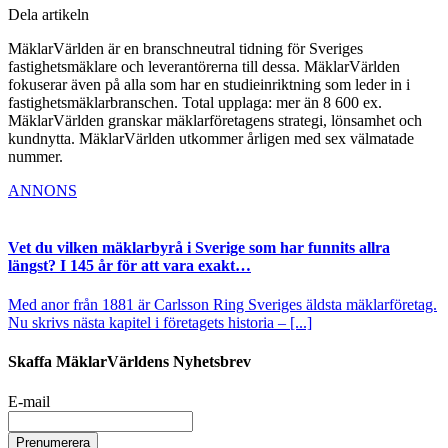
Dela artikeln
MäklarVärlden är en branschneutral tidning för Sveriges
fastighetsmäklare och leverantörerna till dessa. MäklarVärlden
fokuserar även på alla som har en studieinriktning som leder in i
fastighetsmäklarbranschen. Total upplaga: mer än 8 600 ex.
MäklarVärlden granskar mäklarföretagens strategi, lönsamhet och
kundnytta. MäklarVärlden utkommer årligen med sex välmatade
nummer.
ANNONS
Vet du vilken mäklarbyrå i Sverige som har funnits allra
längst? I 145 år för att vara exakt…
Med anor från 1881 är Carlsson Ring Sveriges äldsta mäklarföretag.
Nu skrivs nästa kapitel i företagets historia – [...]
Skaffa MäklarVärldens Nyhetsbrev
E-mail
Prenumerera