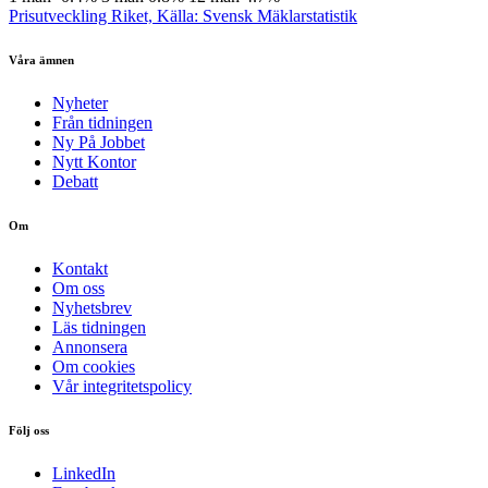
Prisutveckling Riket, Källa: Svensk Mäklarstatistik
Våra ämnen
Nyheter
Från tidningen
Ny På Jobbet
Nytt Kontor
Debatt
Om
Kontakt
Om oss
Nyhetsbrev
Läs tidningen
Annonsera
Om cookies
Vår integritetspolicy
Följ oss
LinkedIn