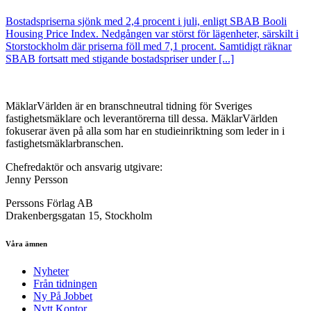
Bostadspriserna sjönk med 2,4 procent i juli, enligt SBAB Booli
Housing Price Index. Nedgången var störst för lägenheter, särskilt i
Storstockholm där priserna föll med 7,1 procent. Samtidigt räknar
SBAB fortsatt med stigande bostadspriser under [...]
MäklarVärlden är en branschneutral tidning för Sveriges
fastighetsmäklare och leverantörerna till dessa. MäklarVärlden
fokuserar även på alla som har en studieinriktning som leder in i
fastighetsmäklarbranschen.
Chefredaktör och ansvarig utgivare:
Jenny Persson
Perssons Förlag AB
Drakenbergsgatan 15, Stockholm
Våra ämnen
Nyheter
Från tidningen
Ny På Jobbet
Nytt Kontor