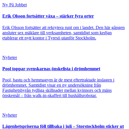
Ny På Jobbet
Erik Olsson fortsätter växa – stärker fyra orter
Erik Olsson fortsätter att rekrytera runt om i landet. Den här gången
ansluter sex mäklare till verksamheten, samtidigt som kedjan
etablerar ett nytt kontor i Tyresö utanför Stockholm.
Nyheter
Pool toppar svenskarnas önskelista i drömhemmet
Pool, bastu och hemmagym är de mest eftertraktade inslagen i
drömhemmet. Samtidigt visar en ny undersökning från
Fastighetsbyrån tydliga skillnader mellan kvinnors och mäns
önskemål – från walk-in-skafferi till hushållsrobotar.
Nyheter
Lägenhetspriserna föll tillbaka i juli – Storstockholm sticker ut