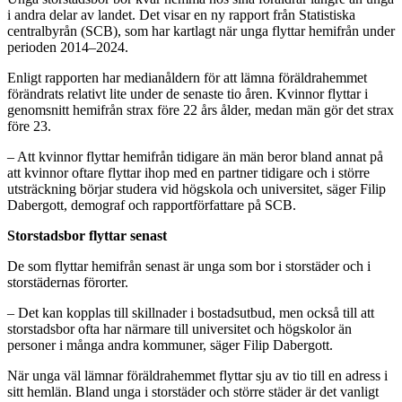
i andra delar av landet. Det visar en ny rapport från Statistiska
centralbyrån (SCB), som har kartlagt när unga flyttar hemifrån under
perioden 2014–2024.
Enligt rapporten har medianåldern för att lämna föräldrahemmet
förändrats relativt lite under de senaste tio åren. Kvinnor flyttar i
genomsnitt hemifrån strax före 22 års ålder, medan män gör det strax
före 23.
– Att kvinnor flyttar hemifrån tidigare än män beror bland annat på
att kvinnor oftare flyttar ihop med en partner tidigare och i större
utsträckning börjar studera vid högskola och universitet, säger Filip
Dabergott, demograf och rapportförfattare på SCB.
Storstadsbor flyttar senast
De som flyttar hemifrån senast är unga som bor i storstäder och i
storstädernas förorter.
– Det kan kopplas till skillnader i bostadsutbud, men också till att
storstadsbor ofta har närmare till universitet och högskolor än
personer i många andra kommuner, säger Filip Dabergott.
När unga väl lämnar föräldrahemmet flyttar sju av tio till en adress i
sitt hemlän. Bland unga i storstäder och större städer är det vanligt