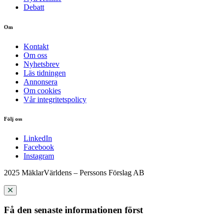
Debatt
Om
Kontakt
Om oss
Nyhetsbrev
Läs tidningen
Annonsera
Om cookies
Vår integritetspolicy
Följ oss
LinkedIn
Facebook
Instagram
2025 MäklarVärldens – Perssons Förslag AB
Få den senaste informationen först