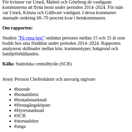
För kvinnor var Umeå, Malmö och Göteborg de vanligaste
kommunerna att flytta inom under perioden 2014–2024. För män
var Umeå, Kiruna och Gällivare vanligast. I dessa kommuner
stannade omkring 60–70 procent kvar i hemkommunen.
Om rapporten:
Studien
”På egna ben”
omfattar personer mellan 15 och 35 år som
bodde hos sina föräldrar under perioden 2014–2024. Rapporten
analyserar skillnader mellan kön, kommuntyper, bakgrund och
familjeförhållanden.
Källa:
Statistiska centralbyrån (SCB)
Jenny Persson
Chefredaktör och ansvarig utgivare
#boende
#bostadsbrist
#bostadsmarknad
#förstagångsköpare
#Hyresmarknad
#SCB
#storstadsbor
#unga