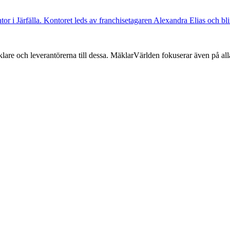
ntor i Järfälla. Kontoret leds av franchisetagaren Alexandra Elias och bl
lare och leverantörerna till dessa. MäklarVärlden fokuserar även på alla