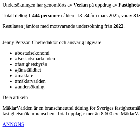
Undersökningen har genomförts av
Verian
på uppdrag av
Fastighet
Totalt deltog
1 444 personer
i åldern 18–84 år i mars 2025, varav
81
Resultaten jämförs med motsvarande undersökning från
2022
.
Jenny Persson
Chefredaktör och ansvarig utgivare
#bostadsekonomi
#Bostadsmarknaden
#fastighetsbyrån
#jämställdhet
#mäklare
#mäklarvärlden
#undersökning
Dela artikeln
MäklarVärlden är en branschneutral tidning för Sveriges fastighetsmäk
fastighetsmäklarbranschen. Total upplaga: mer än 8 600 ex. MäklarV
ANNONS