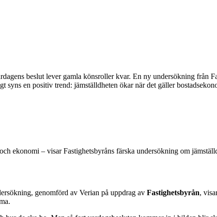
ardagens beslut lever gamla könsroller kvar. En ny undersökning från Fa
yns en positiv trend: jämställdheten ökar när det gäller bostadsekon
 och ekonomi – visar Fastighetsbyråns färska undersökning om jämställ
ndersökning, genomförd av Verian på uppdrag av
Fastighetsbyrån
, visa
mma.