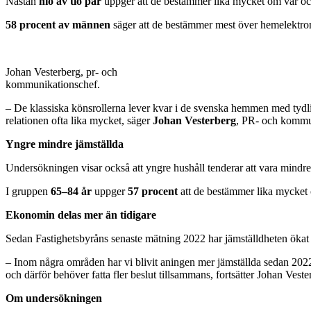
Nästan
nio av tio par
uppger att de bestämmer lika mycket om var och 
58 procent av männen
säger att de bestämmer mest över hemelektr
Johan Vesterberg, pr- och
kommunikationschef.
– De klassiska könsrollerna lever kvar i de svenska hemmen med tydlig
relationen ofta lika mycket, säger
Johan Vesterberg
, PR- och kommun
Yngre mindre jämställda
Undersökningen visar också att yngre hushåll tenderar att vara mindre 
I gruppen
65–84 år
uppger
57 procent
att de bestämmer lika mycket 
Ekonomin delas mer än tidigare
Sedan Fastighetsbyråns senaste mätning 2022 har jämställdheten ökat 
– Inom några områden har vi blivit aningen mer jämställda sedan 2022.
och därför behöver fatta fler beslut tillsammans, fortsätter Johan Veste
Om undersökningen