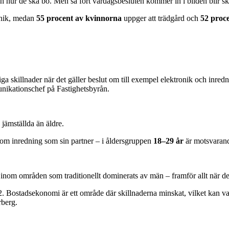
hur de ska bo. Men så fort vardagsbesluten kommer in i bilden blir ski
onik, medan
55 procent av kvinnorna
uppger att trädgård och
52 proc
a skillnader när det gäller beslut om till exempel elektronik och inred
ikationschef på Fastighetsbyrån.
jämställda än äldre.
om inredning som sin partner – i åldersgruppen
18–29 år
är motsvarand
inom områden som traditionellt dominerats av män – framför allt när de
 Bostadsekonomi är ett område där skillnaderna minskat, vilket kan var
rberg.