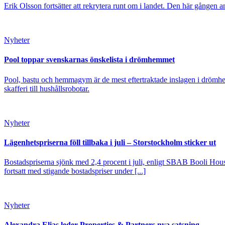
Erik Olsson fortsätter att rekrytera runt om i landet. Den här gången a
Nyheter
Pool toppar svenskarnas önskelista i drömhemmet
Pool, bastu och hemmagym är de mest eftertraktade inslagen i drömhe
skafferi till hushållsrobotar.
Nyheter
Lägenhetspriserna föll tillbaka i juli – Storstockholm sticker ut
Bostadspriserna sjönk med 2,4 procent i juli, enligt SBAB Booli Housi
fortsatt med stigande bostadspriser under [...]
Nyheter
Alexandra Elias leder Properties & Partners nya satsning