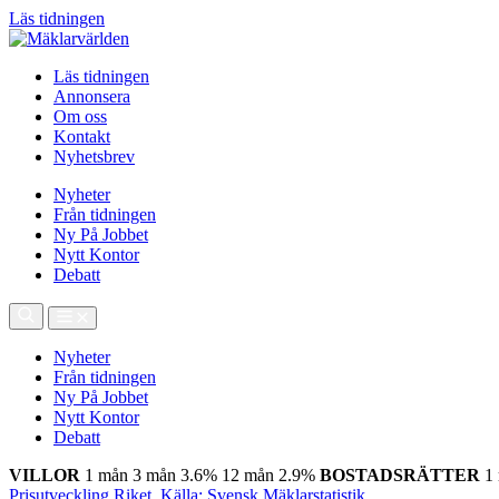
Läs tidningen
Läs tidningen
Annonsera
Om oss
Kontakt
Nyhetsbrev
Nyheter
Från tidningen
Ny På Jobbet
Nytt Kontor
Debatt
Nyheter
Från tidningen
Ny På Jobbet
Nytt Kontor
Debatt
VILLOR
1 mån
3 mån
3.6%
12 mån
2.9%
BOSTADSRÄTTER
1
Prisutveckling Riket, Källa: Svensk Mäklarstatistik