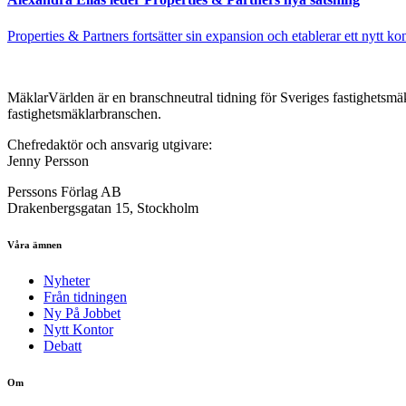
Properties & Partners fortsätter sin expansion och etablerar ett nytt ko
MäklarVärlden är en branschneutral tidning för Sveriges fastighetsmäk
fastighetsmäklarbranschen.
Chefredaktör och ansvarig utgivare:
Jenny Persson
Perssons Förlag AB
Drakenbergsgatan 15, Stockholm
Våra ämnen
Nyheter
Från tidningen
Ny På Jobbet
Nytt Kontor
Debatt
Om