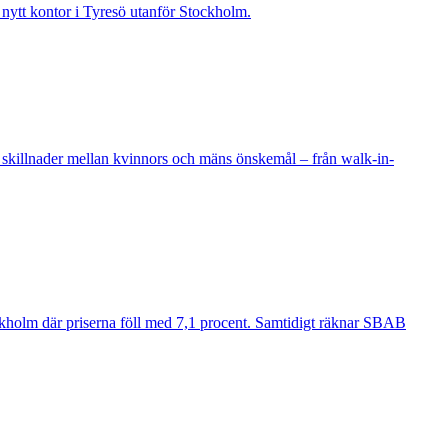
t nytt kontor i Tyresö utanför Stockholm.
 skillnader mellan kvinnors och mäns önskemål – från walk-in-
ockholm där priserna föll med 7,1 procent. Samtidigt räknar SBAB