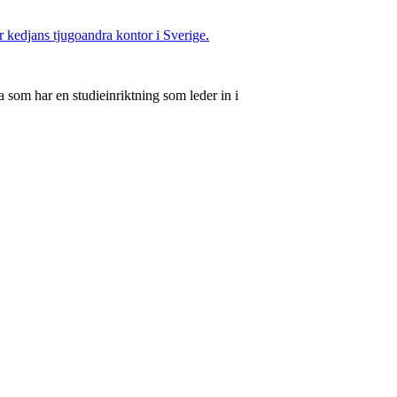
ir kedjans tjugoandra kontor i Sverige.
 som har en studieinriktning som leder in i