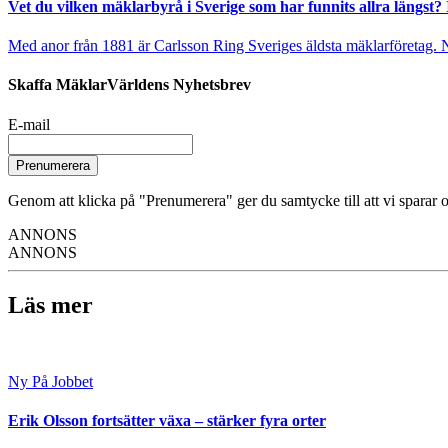
Vet du vilken mäklarbyrå i Sverige som har funnits allra längst? 
Med anor från 1881 är Carlsson Ring Sveriges äldsta mäklarföretag. Nu s
Skaffa MäklarVärldens Nyhetsbrev
E-mail
Prenumerera
Genom att klicka på "Prenumerera" ger du samtycke till att vi sparar o
ANNONS
ANNONS
Läs mer
Ny På Jobbet
Erik Olsson fortsätter växa – stärker fyra orter