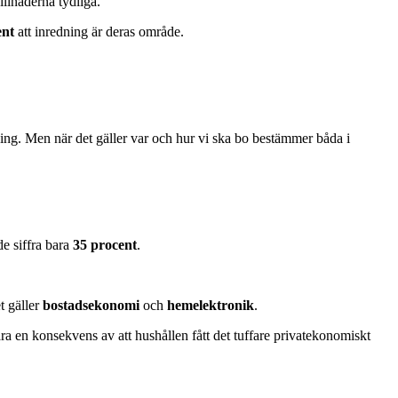
llnaderna tydliga.
ent
att inredning är deras område.
ning. Men när det gäller var och hur vi ska bo bestämmer båda i
e siffra bara
35 procent
.
t gäller
bostadsekonomi
och
hemelektronik
.
a en konsekvens av att hushållen fått det tuffare privatekonomiskt