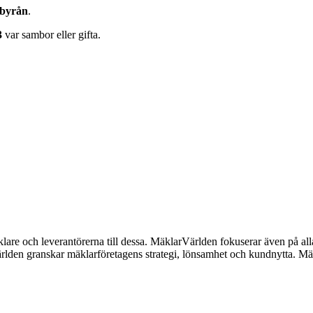
sbyrån
.
3
var sambor eller gifta.
lare och leverantörerna till dessa. MäklarVärlden fokuserar även på alla
ärlden granskar mäklarföretagens strategi, lönsamhet och kundnytta.