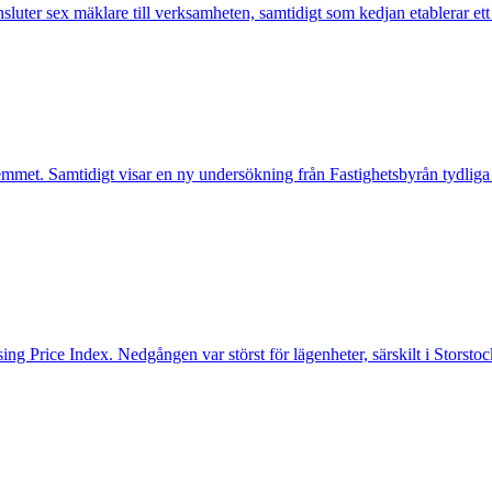
nsluter sex mäklare till verksamheten, samtidigt som kedjan etablerar et
mmet. Samtidigt visar en ny undersökning från Fastighetsbyrån tydliga
ng Price Index. Nedgången var störst för lägenheter, särskilt i Storst