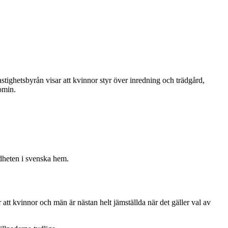
stighetsbyrån visar att kvinnor styr över inredning och trädgård,
omin.
dheten i svenska hem.
r att kvinnor och män är nästan helt jämställda när det gäller val av