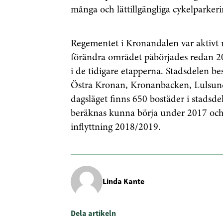
många och lättillgängliga cykelparkeri
Genom att klicka p
sparar och använde
Regementet i Kronandalen var aktivt 
integritetspolicy.
förändra området påbörjades redan 2
i de tidigare etapperna. Stadsdelen b
Östra Kronan, Kronanbacken, Lulsund
dagsläget finns 650 bostäder i stads
beräknas kunna börja under 2017 och om
inflyttning 2018/2019.
Linda Kante
Dela artikeln