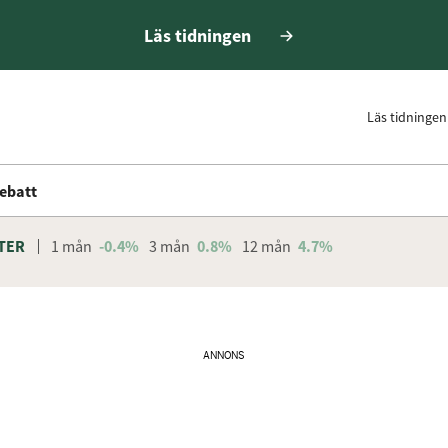
Läs tidningen
Läs tidningen
ebatt
TER
1 mån
-0.4%
3 mån
0.8%
12 mån
4.7%
ANNONS