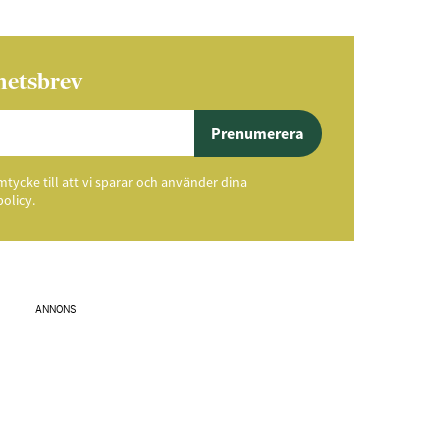
hetsbrev
Prenumerera
ycke till att vi sparar och använder dina
policy.
ANNONS