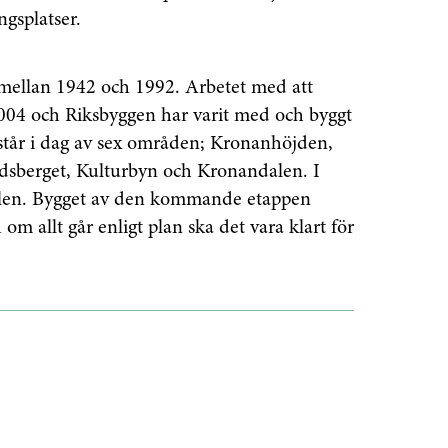
Prenumerera
ngsplatser.
å "Prenumerera" ger du samtycke till att vi
r dina personuppgifter i enlighet med vår
mellan 1942 och 1992. Arbetet med att
004 och Riksbyggen har varit med och byggt
estår i dag av sex områden; Kronanhöjden,
sberget, Kulturbyn och Kronandalen. I
delen. Bygget av den kommande etappen
 allt går enligt plan ska det vara klart för