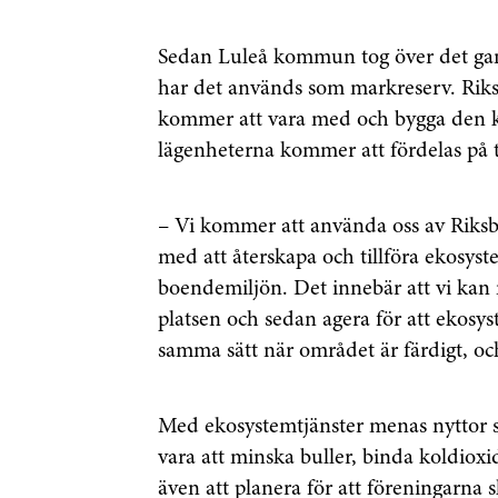
Sedan Luleå kommun tog över det ga
har det används som markreserv. Riks
kommer att vara med och bygga den
lägenheterna kommer att fördelas på t
– Vi kommer att använda oss av Riksb
med att återskapa och tillföra ekosyst
boendemiljön. Det innebär att vi kan
platsen och sedan agera för att ekosy
samma sätt när området är färdigt, och
Få den s
först
Med ekosystemtjänster menas nyttor s
Anmäl dig till 
vara att minska buller, binda koldiox
även att planera för att föreningarna