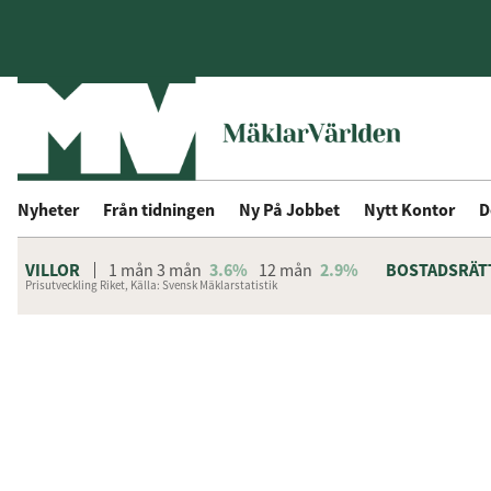
Nyheter
Från tidningen
Ny På Jobbet
Nytt Kontor
D
VILLOR
1 mån
3 mån
3.6%
12 mån
2.9%
BOSTADSRÄT
Prisutveckling Riket, Källa: Svensk Mäklarstatistik