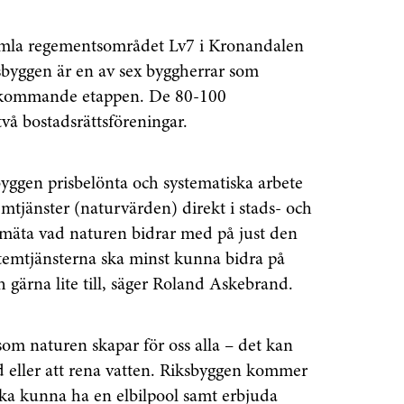
mla regementsområdet Lv7 i Kronandalen
byggen är en av sex byggherrar som
 kommande etappen. De 80-100
vå bostadsrättsföreningar.
yggen prisbelönta och systematiska arbete
emtjänster (naturvärden) direkt i stads- och
 mäta vad naturen bidrar med på just den
stemtjänsterna ska minst kunna bidra på
 gärna lite till, säger Roland Askebrand.
enaste informationen
om naturen skapar för oss alla – det kan
vårt nyhetsbrev!
id eller att rena vatten. Riksbyggen kommer
 ska kunna ha en elbilpool samt erbjuda