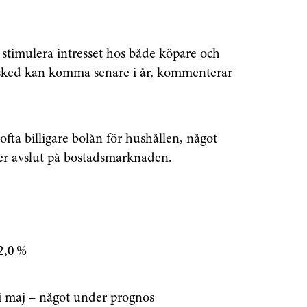
 stimulera intresset hos både köpare och
ebesked kan komma senare i år, kommenterar
.
ofta billigare bolån för hushållen, något
fler avslut på bostadsmarknaden.
enaste informationen
 2,0 %
vårt nyhetsbrev!
 i maj – något under prognos