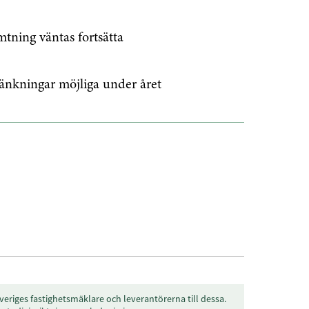
Prenumerera
tning väntas fortsätta
å "Prenumerera" ger du samtycke till att vi
r dina personuppgifter i enlighet med vår
sänkningar möjliga under året
veriges fastighetsmäklare och leverantörerna till dessa.