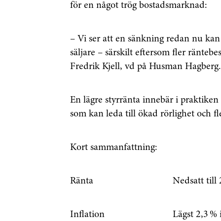
för en något trög bostadsmarknad:
– Vi ser att en sänkning redan nu kan
säljare – särskilt eftersom fler ränt
Fredrik Kjell, vd på Husman Hagberg
En lägre styrränta innebär i praktiken 
som kan leda till ökad rörlighet och 
Kort sammanfattning:
Få den s
först
Ränta
Nedsatt till
Anmäl dig till 
Inflation
Lägst 2,3 %