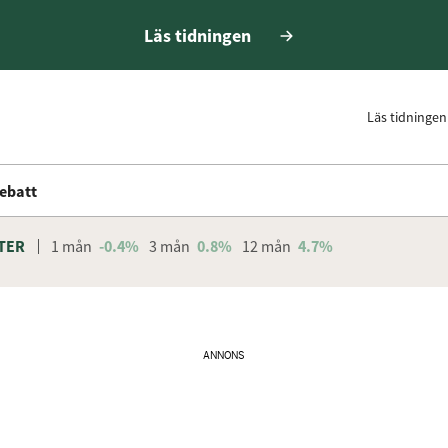
Läs tidningen
Läs tidningen
ebatt
TER
1 mån
-0.4%
3 mån
0.8%
12 mån
4.7%
ANNONS