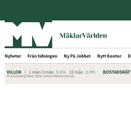
Nyheter
Från tidningen
Ny På Jobbet
Nytt Kontor
D
VILLOR
1 mån
3 mån
3.6%
12 mån
2.9%
BOSTADSRÄT
Prisutveckling Riket, Källa: Svensk Mäklarstatistik