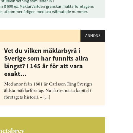
studieinriktning som leder in i
än 8 600 ex. MäklarVärlden granskar mäklarföretagens
den utkommer årligen med sex välmatade nummer.
ANNONS
Vet du vilken mäklarbyrå i
Sverige som har funnits allra
längst? I 145 år för att vara
exakt…
Med anor från 1881 är Carlsson Ring Sveriges
äldsta mäklarföretag. Nu skrivs nästa kapitel i
företagets historia – [...]
hetsbrev