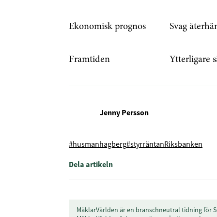
Ekonomisk prognos
Svag återhäm
Genom att klicka p
sparar och använde
integritetspolicy.
Framtiden
Ytterligare 
Jenny Persson
#husmanhagberg
#styrräntan
Riksbanken
Dela artikeln
MäklarVärlden är en branschneutral tidning för S