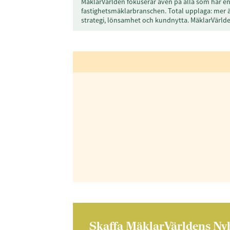
MäklarVärlden fokuserar även på alla som har en 
fastighetsmäklarbranschen. Total upplaga: mer 
strategi, lönsamhet och kundnytta. MäklarVärl
Skaffa MäklarVärldens Ny