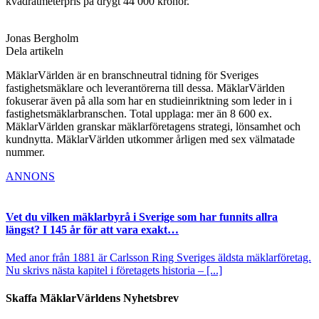
kvadratmeterpris på drygt 44 000 kronor.
Jonas Bergholm
Dela artikeln
MäklarVärlden är en branschneutral tidning för Sveriges
fastighetsmäklare och leverantörerna till dessa. MäklarVärlden
fokuserar även på alla som har en studieinriktning som leder in i
fastighetsmäklarbranschen. Total upplaga: mer än 8 600 ex.
MäklarVärlden granskar mäklarföretagens strategi, lönsamhet och
kundnytta. MäklarVärlden utkommer årligen med sex välmatade
nummer.
ANNONS
Vet du vilken mäklarbyrå i Sverige som har funnits allra
längst? I 145 år för att vara exakt…
Med anor från 1881 är Carlsson Ring Sveriges äldsta mäklarföretag.
Nu skrivs nästa kapitel i företagets historia – [...]
Skaffa MäklarVärldens Nyhetsbrev