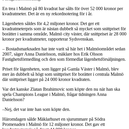
En trea i Malmö på 80 kvadrat har sålts för över 52 000 kronor per
kvadratmeter. Det är en ny rekordnotering för i år.
Lägenheten såldes för 4,2 miljoner kronor. Det ger ett
kvadratmeterpris som är nästan dubbelt så mycket som snittpriset för
borätter i samma område, Malmö city väster, där snittpriset är 28 000
kronor per kvadratmeter, rapporterar Sydsvenskan.
– Bostadsmarknaden har inte varit så här het i Malmöområdet sedan
2007, säger Anna Danielsson, mäklare hos Erik Olsson
Fastighetsförmedling och den som förmedlat lägenhetsförsäljningen.
Priset för lägenheten, som ligger på Gamla Väster i Malmö, blev
mer än dubbelt så högt som snittpriset för borätter i centrala Malmö
där snittpriset ligger på 24 000 kronor kvadraten.
Var det kanske Zlatan Ibrahimovic som köpte den nu när han ska
spela Champions League i Malmö, frågar tidningen Anna
Danielsson?
–Nej, det var inte han som köpte den.
Häromdagen sålde Mäklarhuset en sjurummare på Södra
Promenaden i Malmö för 12 miljoner kronor. Det gav ett