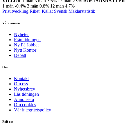
VILLOR
1 mån
3 mån
3.6%
12 mån
2.9%
BOSTADSRÄTTER
1 mån
-0.4%
3 mån
0.8%
12 mån
4.7%
Prisutveckling Riket, Källa: Svensk Mäklarstatistik
Våra ämnen
Nyheter
Från tidningen
Ny På Jobbet
Nytt Kontor
Debatt
Om
Kontakt
Om oss
Nyhetsbrev
Läs tidningen
Annonsera
Om cookies
Vår integritetspolicy
Följ oss