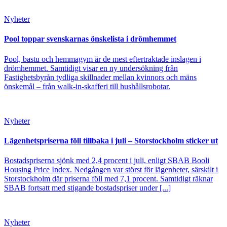
Nyheter
Pool toppar svenskarnas önskelista i drömhemmet
Pool, bastu och hemmagym är de mest eftertraktade inslagen i
drömhemmet. Samtidigt visar en ny undersökning från
Fastighetsbyrån tydliga skillnader mellan kvinnors och mäns
önskemål – från walk-in-skafferi till hushållsrobotar.
Nyheter
Lägenhetspriserna föll tillbaka i juli – Storstockholm sticker ut
Bostadspriserna sjönk med 2,4 procent i juli, enligt SBAB Booli
Housing Price Index. Nedgången var störst för lägenheter, särskilt i
Storstockholm där priserna föll med 7,1 procent. Samtidigt räknar
SBAB fortsatt med stigande bostadspriser under [...]
Nyheter