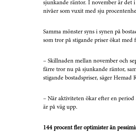
sjunkande räntor. I november är det i
nivåer som vuxit med sju procentenhe
Genom att klicka p
sparar och använde
integritetspolicy.
Samma mönster syns i synen på bosta
som tror på stigande priser ökat med 
– Skillnaden mellan november och se
färre tror nu på sjunkande räntor, sam
stigande bostadspriser, säger Hemad R
– När aktiviteten ökar efter en period a
är på väg upp
.
144 procent fler optimister än pessimi