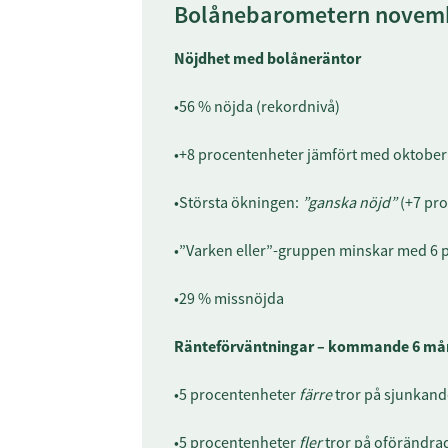
Bolånebarometern novem
Nöjdhet med bolåneräntor
•56 % nöjda (rekordnivå)
•+8 procentenheter jämfört med oktober
•Största ökningen:
”ganska nöjd”
(+7 pro
•”Varken eller”-gruppen minskar med 6 
•29 % missnöjda
Ränteförväntningar – kommande 6 må
•5 procentenheter
färre
tror på sjunkand
•5 procentenheter
fler
tror på oförändra