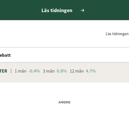
Läs tidningen
Läs tidningen
ebatt
TER
1 mån
-0.4%
3 mån
0.8%
12 mån
4.7%
ANNONS