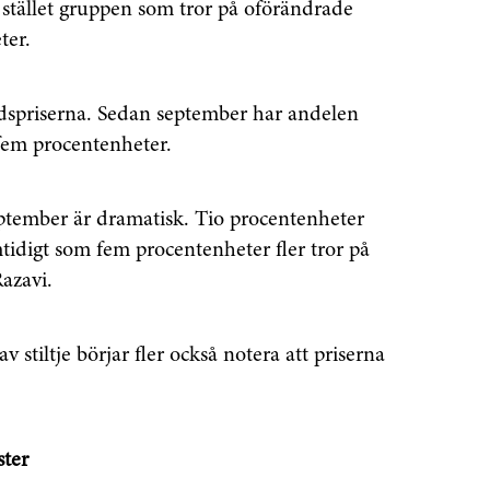
Prenumerera
 stället gruppen som tror på oförändrade
ter.
å "Prenumerera" ger du samtycke till att vi
r dina personuppgifter i enlighet med vår
dspriserna. Sedan september har andelen
fem procentenheter.
ptember är dramatisk. Tio procentenheter
tidigt som fem procentenheter fler tror på
azavi.
v stiltje börjar fler också notera att priserna
ster