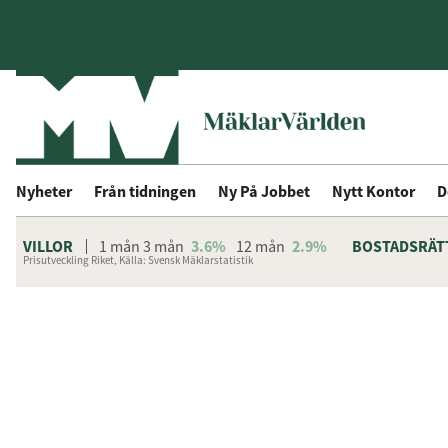
Nyheter
Från tidningen
Ny På Jobbet
Nytt Kontor
D
VILLOR
1 mån
3 mån
3.6%
12 mån
2.9%
BOSTADSRÄT
Prisutveckling Riket, Källa: Svensk Mäklarstatistik