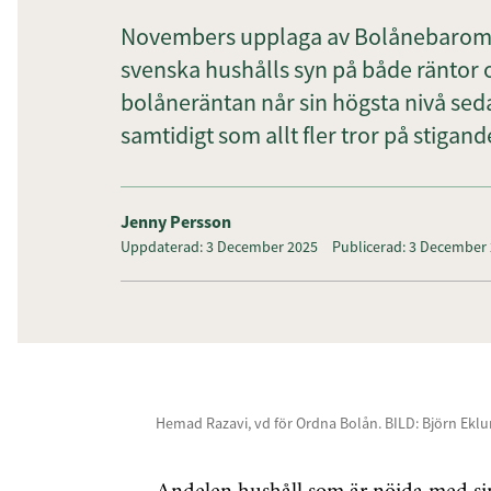
Novembers upplaga av Bolånebarometer
svenska hushålls syn på både räntor
bolåneräntan når sin högsta nivå se
samtidigt som allt fler tror på stigan
Jenny Persson
Uppdaterad: 3 December 2025
Publicerad: 3 December
Hemad Razavi, vd för Ordna Bolån. BILD: Björn Ekl