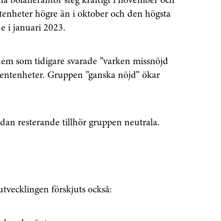
a bolåneräntor steg kraftigt i november och
tenheter högre än i oktober och den högsta
e i januari 2023.
dem som tidigare svarade ”varken missnöjd
centenheter. Gruppen ”ganska nöjd” ökar
dan resterande tillhör gruppen neutrala.
tvecklingen förskjuts också: