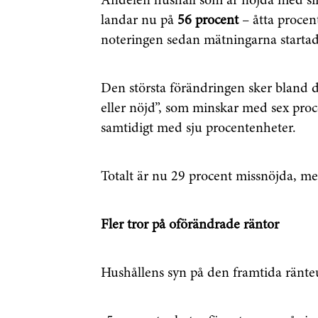
Andelen hushåll som är nöjda med sin
landar nu på
56 procent
– åtta procen
noteringen sedan mätningarna startad
Den största förändringen sker bland 
eller nöjd”, som minskar med sex pro
samtidigt med sju procentenheter.
Totalt är nu 29 procent missnöjda, me
Fler tror på oförändrade räntor
Hushållens syn på den framtida ränteu