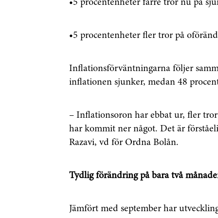
•5 procentenheter färre tror nu på sj
•5 procentenheter fler tror på oförän
Inflationsförväntningarna följer samma
inflationen sjunker, medan 48 procen
– Inflationsoron har ebbat ur, fler tr
har kommit ner något. Det är förståeli
Razavi, vd för Ordna Bolån.
Få den s
först
Tydlig förändring på bara två månade
Anmäl dig till 
Jämfört med september har utvecklinge