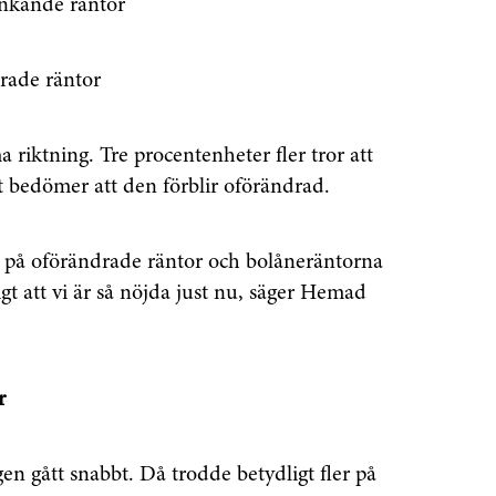
unkande räntor
drade räntor
 riktning. Tre procentenheter fler tror att
t bedömer att den förblir oförändrad.
or på oförändrade räntor och bolåneräntorna
gt att vi är så nöjda just nu, säger Hemad
enaste informationen
r
vårt nyhetsbrev!
n gått snabbt. Då trodde betydligt fler på