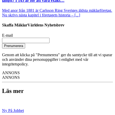
längst? I 145 år för att vara exakt…
Med anor från 1881 är Carlsson Ring Sveriges äldsta mäklarföretag.
Nu skrivs nästa kapitel i företagets historia – [...]
Skaffa MäklarVärldens Nyhetsbrev
E-mail
Prenumerera
Genom att klicka på "Prenumerera" ger du samtycke till att vi sparar
och använder dina personuppgifter i enlighet med vår
integritetspolicy.
ANNONS
ANNONS
Läs mer
Ny På Jobbet