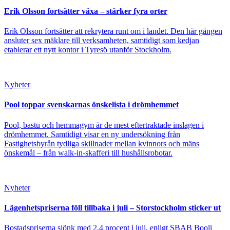
Erik Olsson fortsätter växa – stärker fyra orter
Erik Olsson fortsätter att rekrytera runt om i landet. Den här gången
ansluter sex mäklare till verksamheten, samtidigt som kedjan
etablerar ett nytt kontor i Tyresö utanför Stockholm.
Nyheter
Pool toppar svenskarnas önskelista i drömhemmet
Pool, bastu och hemmagym är de mest eftertraktade inslagen i
drömhemmet. Samtidigt visar en ny undersökning från
Fastighetsbyrån tydliga skillnader mellan kvinnors och mäns
önskemål – från walk-in-skafferi till hushållsrobotar.
Nyheter
Lägenhetspriserna föll tillbaka i juli – Storstockholm sticker ut
Bostadspriserna sjönk med 2,4 procent i juli, enligt SBAB Booli