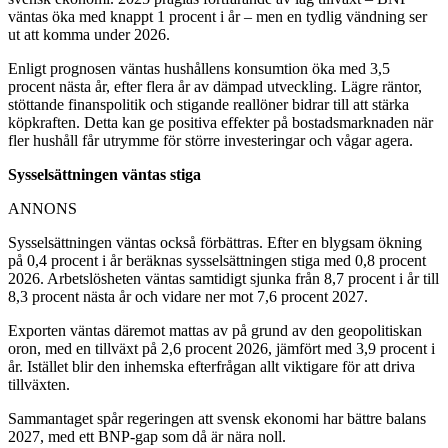
väntas öka med knappt 1 procent i år – men en tydlig vändning ser
ut att komma under 2026.
Enligt prognosen väntas hushållens konsumtion öka med 3,5
procent nästa år, efter flera år av dämpad utveckling. Lägre räntor,
stöttande finanspolitik och stigande reallöner bidrar till att stärka
köpkraften. Detta kan ge positiva effekter på bostadsmarknaden när
fler hushåll får utrymme för större investeringar och vågar agera.
Sysselsättningen väntas stiga
ANNONS
Sysselsättningen väntas också förbättras. Efter en blygsam ökning
på 0,4 procent i år beräknas sysselsättningen stiga med 0,8 procent
2026. Arbetslösheten väntas samtidigt sjunka från 8,7 procent i år till
8,3 procent nästa år och vidare ner mot 7,6 procent 2027.
Exporten väntas däremot mattas av på grund av den geopolitiskan
oron, med en tillväxt på 2,6 procent 2026, jämfört med 3,9 procent i
år. Istället blir den inhemska efterfrågan allt viktigare för att driva
tillväxten.
Sammantaget spår regeringen att svensk ekonomi har bättre balans
2027, med ett BNP-gap som då är nära noll.