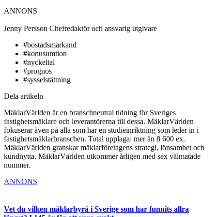
ANNONS
Jenny Persson
Chefredaktör och ansvarig utgivare
#bostadsmarkand
#konusumtion
#nyckeltal
#prognos
#sysselstättning
Dela artikeln
MäklarVärlden är en branschneutral tidning för Sveriges
fastighetsmäklare och leverantörerna till dessa. MäklarVärlden
fokuserar även på alla som har en studieinriktning som leder in i
fastighetsmäklarbranschen. Total upplaga: mer än 8 600 ex.
MäklarVärlden granskar mäklarföretagens strategi, lönsamhet och
kundnytta. MäklarVärlden utkommer årligen med sex välmatade
nummer.
ANNONS
Vet du vilken mäklarbyrå i Sverige som har funnits allra