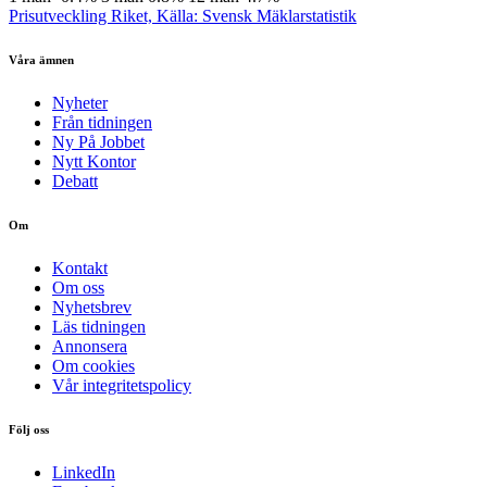
Prisutveckling Riket, Källa: Svensk Mäklarstatistik
Våra ämnen
Nyheter
Från tidningen
Ny På Jobbet
Nytt Kontor
Debatt
Om
Kontakt
Om oss
Nyhetsbrev
Läs tidningen
Annonsera
Om cookies
Vår integritetspolicy
Följ oss
LinkedIn