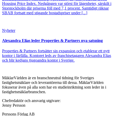
Housing Price Index. Nedgången var störst för lägenheter, särskilt i
Storstockholm där priserna föll med 7,1 procent. Samtidigt räknar
SBAB fortsatt med stigande bostadspriser under [...]
Nyheter
Alexandra Elias leder Properties & Partners nya satsning
Properties & Partners fortsätter sin expansion och etablerar ett nytt
kontor i Järfälla. Kontoret leds av franchisetagaren Alexandra Elias
och blir kedjans tjugoandra kontor i Sverige.
MäklarVärlden är en branschneutral tidning för Sveriges
fastighetsmäklare och leverantörerna till dessa. MäklarVärlden
fokuserar även på alla som har en studieinriktning som leder in i
fastighetsmäklarbranschen.
Chefredaktör och ansvarig utgivare:
Jenny Persson
Perssons Förlag AB