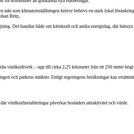
ment för kommuner att godkänna nya etableringar.
en takt som klimatomställningen kräver behövs en stark lokal förankring
Johan Britz.
jning. Det handlar både om kärnkraft och andra energislag, där hänsyn oc
rån vindkraftverk – upp till cirka 2,25 kilometer från ett 250 meter högt
ningen och parkens intäkter. Enligt regeringens beräkningar kan ersättn
där vindkraftsetableringar påverkar bostäders attraktivitet och värde.