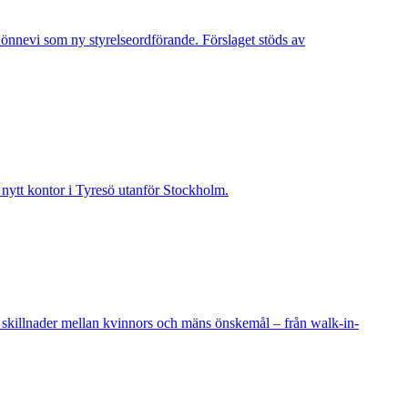
Lönnevi som ny styrelseordförande. Förslaget stöds av
t nytt kontor i Tyresö utanför Stockholm.
 skillnader mellan kvinnors och mäns önskemål – från walk-in-