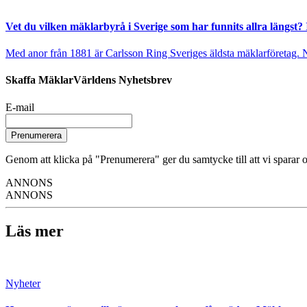
Vet du vilken mäklarbyrå i Sverige som har funnits allra längst? 
Med anor från 1881 är Carlsson Ring Sveriges äldsta mäklarföretag. Nu s
Skaffa MäklarVärldens Nyhetsbrev
E-mail
Prenumerera
Genom att klicka på "Prenumerera" ger du samtycke till att vi sparar o
ANNONS
ANNONS
Läs mer
Nyheter