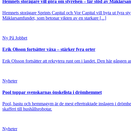
Hemnets storägare vill göra om styrelsen – får stöd av Mäklarsa
Hemnets storägare Sprints Capital och Vor Capital vill byta ut fyra s
Mäklarsamfundet, som betonar vikten av en starkare [...]
Ny På Jobbet
Erik Olsson fortsätter växa – stärker fyra orter
Erik Olsson fortsätter att rekrytera runt om i landet. Den här gången a
Nyheter
Pool toppar svenskarnas önskelista i drömhemmet
Pool, bastu och hemmagym är de mest eftertraktade inslagen i drömhe
skafferi till hushållsrobotar.
Nyheter