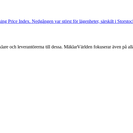
ng Price Index. Nedgången var störst för lägenheter, särskilt i Storst
lare och leverantörerna till dessa. MäklarVärlden fokuserar även på alla