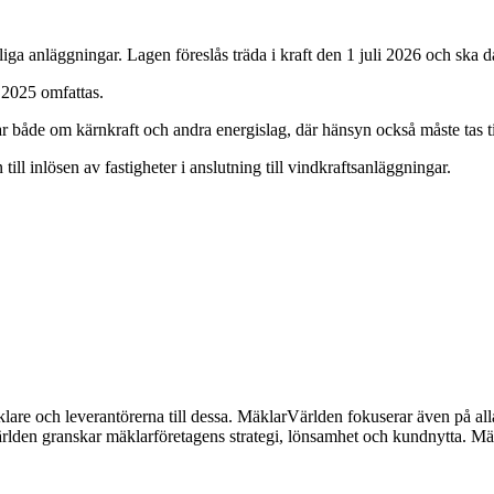
iga anläggningar. Lagen föreslås träda i kraft den 1 juli 2026 och ska då
2025 omfattas.
ar både om kärnkraft och andra energislag, där hänsyn också måste tas 
ill inlösen av fastigheter i anslutning till vindkraftsanläggningar.
lare och leverantörerna till dessa. MäklarVärlden fokuserar även på alla
ärlden granskar mäklarföretagens strategi, lönsamhet och kundnytta.