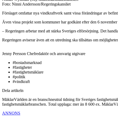
Foto: Ninni Andersson/Regeringskansliet
Förslaget omfattar nya vindkraftverk samt vissa förändringar av befintl
Även vissa projekt som kommuner har godkänt efter den 6 november 
– Regeringen arbetar med att stärka Sveriges elförsörjning. Det handl
Regeringen aviserar även att en utredning ska tillsättas om möjligheten t
Jenny Persson
Chefredaktör och ansvarig utgivare
#bostadsmarknad
#fastigheter
#fastighetsmäklare
#politik
#vindkraft
Dela artikeln
MäklarVärlden är en branschneutral tidning för Sveriges fastighetsmäk
fastighetsmäklarbranschen. Total upplaga: mer än 8 600 ex. MäklarV
ANNONS