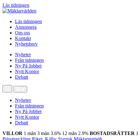
Läs tidningen
Läs tidningen
Annonsera
Om oss
Kontakt
Nyhetsbrev
Nyheter
Från tidningen
Ny På Jobbet
Nytt Kontor
Debatt
Nyheter
Från tidningen
Ny På Jobbet
Nytt Kontor
Debatt
VILLOR
1 mån
3 mån
3.6%
12 mån
2.9%
BOSTADSRÄTTER
1
Prisutveckling Riket, Källa: Svensk Mäklarstatistik