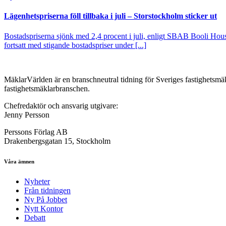
Lägenhetspriserna föll tillbaka i juli – Storstockholm sticker ut
Bostadspriserna sjönk med 2,4 procent i juli, enligt SBAB Booli Housi
fortsatt med stigande bostadspriser under [...]
MäklarVärlden är en branschneutral tidning för Sveriges fastighetsmäk
fastighetsmäklarbranschen.
Chefredaktör och ansvarig utgivare:
Jenny Persson
Perssons Förlag AB
Drakenbergsgatan 15, Stockholm
Våra ämnen
Nyheter
Från tidningen
Ny På Jobbet
Nytt Kontor
Debatt