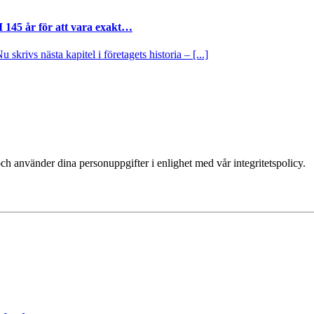
I 145 år för att vara exakt…
krivs nästa kapitel i företagets historia – [...]
ch använder dina personuppgifter i enlighet med vår integritetspolicy.