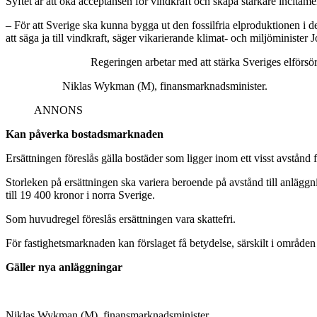
Syftet är att öka acceptansen för vindkraft och skapa starkare incita
– För att Sverige ska kunna bygga ut den fossilfria elproduktionen i d
att säga ja till vindkraft, säger vikarierande klimat- och miljöminister 
Regeringen arbetar med att stärka Sveriges elförsör
Niklas Wykman (M), finansmarknadsminister.
ANNONS
Kan påverka bostadsmarknaden
Ersättningen föreslås gälla bostäder som ligger inom ett visst avstånd f
Storleken på ersättningen ska variera beroende på avstånd till anlägg
till 19 400 kronor i norra Sverige.
Som huvudregel föreslås ersättningen vara skattefri.
För fastighetsmarknaden kan förslaget få betydelse, särskilt i områden 
Gäller nya anläggningar
Niklas Wykman (M), finansmarknadsminister.