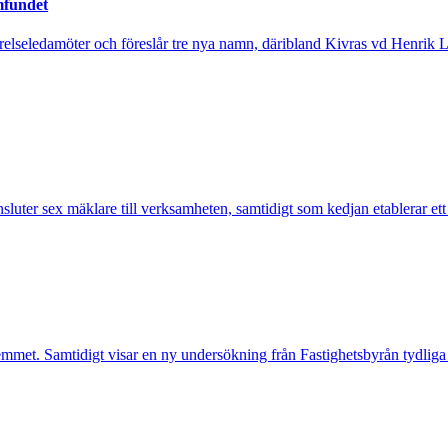
mfundet
tyrelseledamöter och föreslår tre nya namn, däribland Kivras vd Henrik 
nsluter sex mäklare till verksamheten, samtidigt som kedjan etablerar et
mmet. Samtidigt visar en ny undersökning från Fastighetsbyrån tydliga