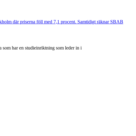
ockholm där priserna föll med 7,1 procent. Samtidigt räknar SBAB
 som har en studieinriktning som leder in i