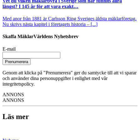
Vet du vilken mäklarbyrå i Sverige som har funnits allra
längst? I 145 år för att vara exakt…
Med anor från 1881 är Carlsson Ring Sveriges äldsta mäklarföretag.
Nu skrivs nästa kapitel i företagets historia – [...]
Skaffa MäklarVärldens Nyhetsbrev
E-mail
Prenumerera
Genom att klicka på "Prenumerera" ger du samtycke till att vi sparar
och använder dina personuppgifter i enlighet med vår
integritetspolicy.
ANNONS
ANNONS
Läs mer