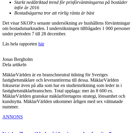
Starkt nedåtriktad trend för prisförväntningarna på bostäder
inför år 2016
Bostadsägarna tror att rörlig ränta är bäst
Det visar SKOP:s senaste undersökning av hushållens förväntningar
om bostadsmarknaden.
I undersökningen tillfrågades 1 000 personer
under perioden 7 till 28 december.
Läs hela rapporten
här
Jonas Bergholm
Dela artikeln
MäklarVärlden är en branschneutral tidning för Sveriges
fastighetsmäklare och leverantörerna till dessa. MäklarVärlden
fokuserar även på alla som har en studieinriktning som leder in i
fastighetsmäklarbranschen. Total upplaga: mer än 8 600 ex.
MäklarVärlden granskar mäklarföretagens strategi, lönsamhet och
kundnytta. MäklarVärlden utkommer årligen med sex välmatade
nummer.
ANNONS