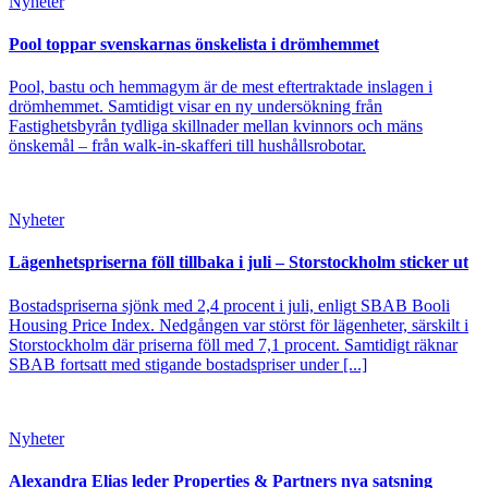
Nyheter
Pool toppar svenskarnas önskelista i drömhemmet
Pool, bastu och hemmagym är de mest eftertraktade inslagen i
drömhemmet. Samtidigt visar en ny undersökning från
Fastighetsbyrån tydliga skillnader mellan kvinnors och mäns
önskemål – från walk-in-skafferi till hushållsrobotar.
Nyheter
Lägenhetspriserna föll tillbaka i juli – Storstockholm sticker ut
Bostadspriserna sjönk med 2,4 procent i juli, enligt SBAB Booli
Housing Price Index. Nedgången var störst för lägenheter, särskilt i
Storstockholm där priserna föll med 7,1 procent. Samtidigt räknar
SBAB fortsatt med stigande bostadspriser under [...]
Nyheter
Alexandra Elias leder Properties & Partners nya satsning