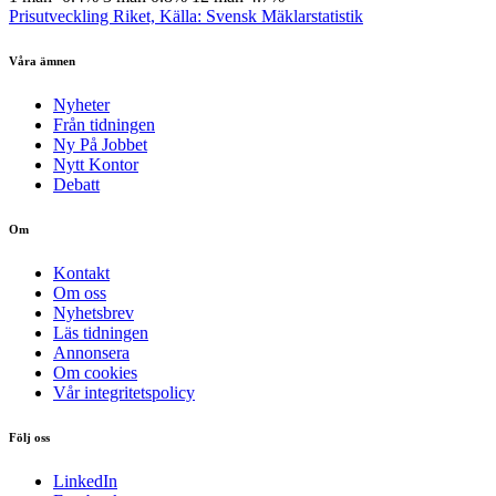
Prisutveckling Riket, Källa: Svensk Mäklarstatistik
Våra ämnen
Nyheter
Från tidningen
Ny På Jobbet
Nytt Kontor
Debatt
Om
Kontakt
Om oss
Nyhetsbrev
Läs tidningen
Annonsera
Om cookies
Vår integritetspolicy
Följ oss
LinkedIn