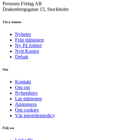
Perssons Förlag AB
Drakenbergsgatan 15, Stockholm
Våra ämnen
Nyheter
Från tidningen
Ny På Jobbet
Nytt Kontor
Debatt
Om
Kontakt
Om oss
Nyhetsbrev
Läs tidningen
Annonsera
Om cookies
Vår integritetspolicy
Följ oss