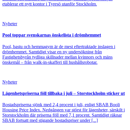
etablerar ett nytt kontor i Tyresö utanför Stockholm.
Nyheter
Pool toppar svenskarnas önskelista i drömhemmet
Pool, bastu och hemmagym är de mest eftertraktade inslagen i
drömhemmet. Samtidigt visar en ny undersökning från
Fastighetsbyrån tydliga skillnader mellan kvinnors och mäns
önskemål – från walk-in-skafferi till hushållsrobotar.
Nyheter
Lägenhetspriserna föll tillbaka i juli – Storstockholm sticker ut
Bostadspriserna sjönk med 2,4 procent i juli, enligt SBAB Booli
Housing Price Index. Nedgången var störst för lägenheter, särskilt i
Storstockholm där priserna föll med 7,1 procent. Samtidigt räknar
SBAB fortsatt med stigande bostadspriser under [...]