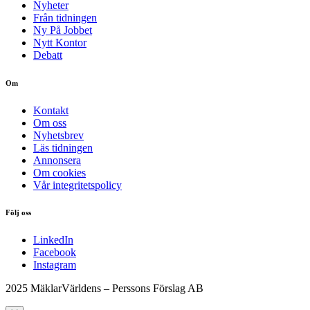
Nyheter
Från tidningen
Ny På Jobbet
Nytt Kontor
Debatt
Om
Kontakt
Om oss
Nyhetsbrev
Läs tidningen
Annonsera
Om cookies
Vår integritetspolicy
Följ oss
LinkedIn
Facebook
Instagram
2025 MäklarVärldens – Perssons Förslag AB