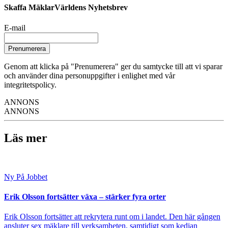
Skaffa MäklarVärldens Nyhetsbrev
E-mail
Prenumerera
Genom att klicka på "Prenumerera" ger du samtycke till att vi sparar
och använder dina personuppgifter i enlighet med vår
integritetspolicy.
ANNONS
ANNONS
Läs mer
Ny På Jobbet
Erik Olsson fortsätter växa – stärker fyra orter
Erik Olsson fortsätter att rekrytera runt om i landet. Den här gången
ansluter sex mäklare till verksamheten, samtidigt som kedjan