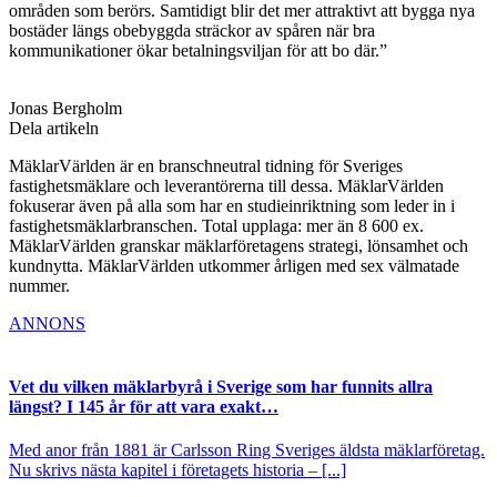
områden som berörs. Samtidigt blir det mer attraktivt att bygga nya
bostäder längs obebyggda sträckor av spåren när bra
kommunikationer ökar betalningsviljan för att bo där.”
Jonas Bergholm
Dela artikeln
MäklarVärlden är en branschneutral tidning för Sveriges
fastighetsmäklare och leverantörerna till dessa. MäklarVärlden
fokuserar även på alla som har en studieinriktning som leder in i
fastighetsmäklarbranschen. Total upplaga: mer än 8 600 ex.
MäklarVärlden granskar mäklarföretagens strategi, lönsamhet och
kundnytta. MäklarVärlden utkommer årligen med sex välmatade
nummer.
ANNONS
Vet du vilken mäklarbyrå i Sverige som har funnits allra
längst? I 145 år för att vara exakt…
Med anor från 1881 är Carlsson Ring Sveriges äldsta mäklarföretag.
Nu skrivs nästa kapitel i företagets historia – [...]