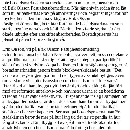
inte bostadsmarknaden så mycket som man kan tro, menar man
på
Erik Olsson Fastighetsförmedling. När räntenivån redan är så låg
som nu är bankernas krav på amorteringar och begränsningar för hur
mycket hushållen får låna viktigare. Erik Olsson
Fastighetsförmedling
betraktar fortfarande bostadsmarknaden som
stark, men lite nervös och labil. Marknaden visade styrka när det
ökade utbudet efter årsskiftet absorberades. Bostadspriserna har
planat ut på en historiskt hög nivå.
Erik Olsson, vd på Erik Olsson Fastighetsförmedling
och
informationschef Johan Nordenfelt skriver i ett pressmeddelande
att p
olitikerna har en skyldighet att lägga strategisk partipolitik åt
sidan för att skyndsamt skapa hållbara och förutsägbara spelregler på
bostadsmarknaden genom breda blocköverskridande beslut. “Det
var bra att regeringen bjöd in till den typen av samtal nyligen, även
om vi skulle vilja att diskussionen om bostadsbristen inte var så
fixerad vid att bara bygga nytt. Det är dyrt och tar lång tid jämfört
med att reformera uppskovs- och reavinstreglerna så att bostäderna
vi redan har används effektivare. Ett spännande inslag i samtalen om
att bygga fler bostäder är dock delen som handlar om att bygga mer
spårbunden trafik i våra storstadsregioner. Spårbunden trafik är
snabb och har stor kapacitet. Ser man på bostadspriserna utanför
stadskärnan beror de mer på hur lång tid det tar att pendla än hur
lång sträckan är. En
utbyggnad av spårbunden trafik ökar därför
attraktiviteten och bostadspriserna
på befintliga bostäder i de