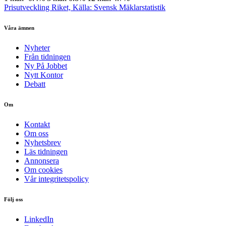
Prisutveckling Riket, Källa: Svensk Mäklarstatistik
Våra ämnen
Nyheter
Från tidningen
Ny På Jobbet
Nytt Kontor
Debatt
Om
Kontakt
Om oss
Nyhetsbrev
Läs tidningen
Annonsera
Om cookies
Vår integritetspolicy
Följ oss
LinkedIn