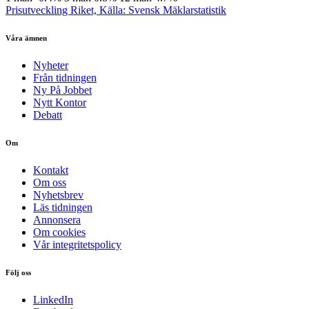
Prisutveckling Riket, Källa: Svensk Mäklarstatistik
Våra ämnen
Nyheter
Från tidningen
Ny På Jobbet
Nytt Kontor
Debatt
Om
Kontakt
Om oss
Nyhetsbrev
Läs tidningen
Annonsera
Om cookies
Vår integritetspolicy
Följ oss
LinkedIn