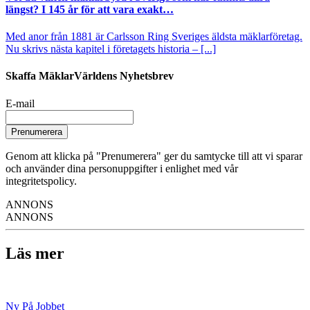
längst? I 145 år för att vara exakt…
Med anor från 1881 är Carlsson Ring Sveriges äldsta mäklarföretag.
Nu skrivs nästa kapitel i företagets historia – [...]
Skaffa MäklarVärldens Nyhetsbrev
E-mail
Prenumerera
Genom att klicka på "Prenumerera" ger du samtycke till att vi sparar
och använder dina personuppgifter i enlighet med vår
integritetspolicy.
ANNONS
ANNONS
Läs mer
Ny På Jobbet