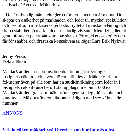
analyschef Svenska Mäklarhuset.
– Det är olyckligt när spelreglerna för konsumenten är oklara. Det
skapar en osäkerhet på marknaden och leder till mycket spekulation
och beslut som inte baseras på fakta. Syftet att minska belåning och
skapa stabilitet på marknaden är naturligtvis sunt. Men det gäller att
genomföra det på ett sätt som inte skapar för mycket osäkerhet och
får för snabba och drastiska konsekvenser, säger Lars-Erik Nykvist.
Jenny Persson
Dela artikeln
MäklarVärlden är en branschneutral tidning för Sveriges
fastighetsmäklare och leverantörerna till dessa. MäklarVärlden
fokuserar även på alla som har en studieinriktning som leder in i
fastighetsmäklarbranschen. Total upplaga: mer än 8 600 ex.
MäklarVärlden granskar mäklarföretagens strategi, lönsamhet och
kundnytta. MäklarVärlden utkommer årligen med sex välmatade
nummer.
ANNONS
Vet du vilken mäklarbyrå i Sverige som har funnits allra