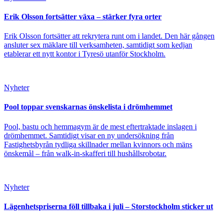
Erik Olsson fortsätter växa – stärker fyra orter
Erik Olsson fortsätter att rekrytera runt om i landet. Den här gången
ansluter sex mäklare till verksamheten, samtidigt som kedjan
etablerar ett nytt kontor i Tyresö utanför Stockholm.
Nyheter
Pool toppar svenskarnas önskelista i drömhemmet
Pool, bastu och hemmagym är de mest eftertraktade inslagen i
drömhemmet. Samtidigt visar en ny undersökning från
Fastighetsbyrån tydliga skillnader mellan kvinnors och mäns
önskemål – från walk-in-skafferi till hushållsrobotar.
Nyheter
Lägenhetspriserna föll tillbaka i juli – Storstockholm sticker ut