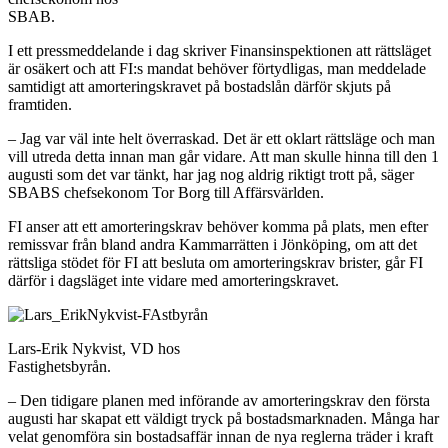
SBAB.
I ett pressmeddelande i dag skriver Finansinspektionen att rättsläget
är osäkert och att FI:s mandat behöver förtydligas, man meddelade
samtidigt att amorteringskravet på bostadslån därför skjuts på
framtiden.
– Jag var väl inte helt överraskad. Det är ett oklart rättsläge och man
vill utreda detta innan man går vidare. Att man skulle hinna till den 1
augusti som det var tänkt, har jag nog aldrig riktigt trott på, säger
SBABS chefsekonom Tor Borg till Affärsvärlden.
FI anser att ett amorteringskrav behöver komma på plats, men efter
remissvar från bland andra Kammarrätten i Jönköping, om att det
rättsliga stödet för FI att besluta om amorteringskrav brister, går FI
därför i dagsläget inte vidare med amorteringskravet.
Lars-Erik Nykvist, VD hos
Fastighetsbyrån.
– Den tidigare planen med införande av amorteringskrav den första
augusti har skapat ett väldigt tryck på bostadsmarknaden. Många har
velat genomföra sin bostadsaffär innan de nya reglerna träder i kraft