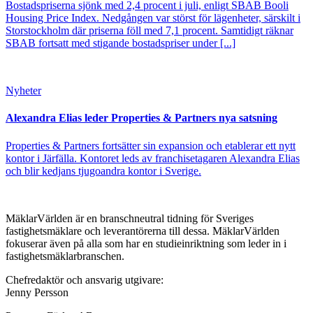
Bostadspriserna sjönk med 2,4 procent i juli, enligt SBAB Booli
Housing Price Index. Nedgången var störst för lägenheter, särskilt i
Storstockholm där priserna föll med 7,1 procent. Samtidigt räknar
SBAB fortsatt med stigande bostadspriser under [...]
Nyheter
Alexandra Elias leder Properties & Partners nya satsning
Properties & Partners fortsätter sin expansion och etablerar ett nytt
kontor i Järfälla. Kontoret leds av franchisetagaren Alexandra Elias
och blir kedjans tjugoandra kontor i Sverige.
MäklarVärlden är en branschneutral tidning för Sveriges
fastighetsmäklare och leverantörerna till dessa. MäklarVärlden
fokuserar även på alla som har en studieinriktning som leder in i
fastighetsmäklarbranschen.
Chefredaktör och ansvarig utgivare:
Jenny Persson