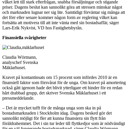
vilket lett till stark efterfrågan, snabba försäljningar och stigande
priser. Dagens beslut kan sannolikt göra att stressen minskar något
och marknaden lugnar ner sig lite. Samtidigt förväntar sig många att
det förr eller senare kommer någon form av reglering vilket kan
fortsätta att motivera till att inte vänta med sin bostadsaffär, säger
Lars-Erik Nykvist, VD hos Fastighetsbyrån.
Finansiella svårigheter
Claudia Wörmann,
analyschef Svenska
Mäklarhuset.
Kravet på kontantinsats om 15 procent som infördes 2010 är en
finansiell faktor som försvårat för de unga. Om kravet på amortering
också gått igenom hade det blivit ytterligare ett hinder för en redan
hårt drabbad grupp, det skriver Svenska Mäklarhuset i ett
pressmeddelande.
– Det är mycket tufft för de många unga som ska in på
bostadsmarknaden i Stockholm idag. Dagens besked gör det
sannolikt möjligt för fler att kunna finansiera sin flytt från
föräldrahemmet. Det i sin tur leder till flyttkedjor som är nödvändigt
för en väl fungerande bostadsmarknad, säger Claudia Wörmann,