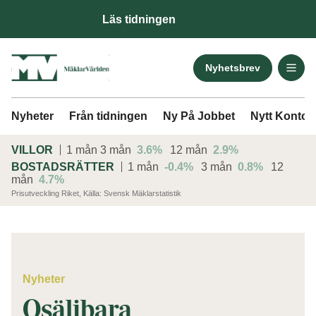
Läs tidningen
Nyhetsbrev
Nyheter
Från tidningen
Ny På Jobbet
Nytt Kontor
VILLOR
1 mån
3 mån
3.6%
12 mån
2.9%
BOSTADSRÄTTER
1 mån
-0.4%
3 mån
0.8%
12
mån
4.7%
Prisutveckling Riket, Källa: Svensk Mäklarstatistik
ANNONS
Nyheter
Osäljbara