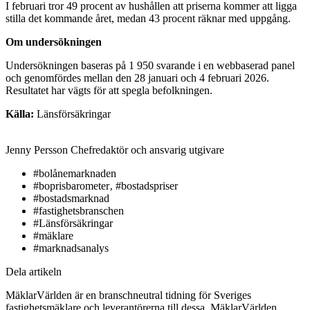
I februari tror 49 procent av hushållen att priserna kommer att ligga
stilla det kommande året, medan 43 procent räknar med uppgång.
Om undersökningen
Undersökningen baseras på 1 950 svarande i en webbaserad panel
och genomfördes mellan den 28 januari och 4 februari 2026.
Resultatet har vägts för att spegla befolkningen.
Källa:
Länsförsäkringar
Jenny Persson
Chefredaktör och ansvarig utgivare
#bolånemarknaden
#boprisbarometer‚ #bostadspriser
#bostadsmarknad
#fastighetsbranschen
#Länsförsäkringar
#mäklare
#marknadsanalys
Dela artikeln
MäklarVärlden är en branschneutral tidning för Sveriges
fastighetsmäklare och leverantörerna till dessa. MäklarVärlden