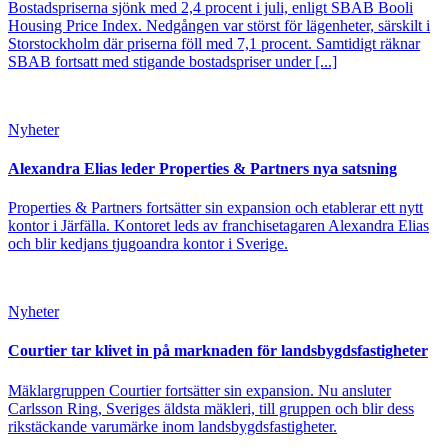
Bostadspriserna sjönk med 2,4 procent i juli, enligt SBAB Booli
Housing Price Index. Nedgången var störst för lägenheter, särskilt i
Storstockholm där priserna föll med 7,1 procent. Samtidigt räknar
SBAB fortsatt med stigande bostadspriser under [...]
Nyheter
Alexandra Elias leder Properties & Partners nya satsning
Properties & Partners fortsätter sin expansion och etablerar ett nytt
kontor i Järfälla. Kontoret leds av franchisetagaren Alexandra Elias
och blir kedjans tjugoandra kontor i Sverige.
Nyheter
Courtier tar klivet in på marknaden för landsbygdsfastigheter
Mäklargruppen Courtier fortsätter sin expansion. Nu ansluter
Carlsson Ring, Sveriges äldsta mäkleri, till gruppen och blir dess
rikstäckande varumärke inom landsbygdsfastigheter.