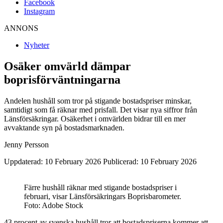
Facebook
Instagram
ANNONS
Nyheter
Osäker omvärld dämpar
boprisförväntningarna
Andelen hushåll som tror på stigande bostadspriser minskar,
samtidigt som få räknar med prisfall. Det visar nya siffror från
Länsförsäkringar. Osäkerhet i omvärlden bidrar till en mer
avvaktande syn på bostadsmarknaden.
Jenny Persson
Uppdaterad: 10 February 2026
Publicerad: 10 February 2026
Färre hushåll räknar med stigande bostadspriser i
februari, visar Länsförsäkringars Boprisbarometer.
Foto: Adobe Stock
43 procent av svenska hushåll tror att bostadspriserna kommer att