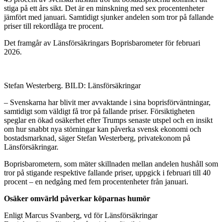
stiga på ett års sikt. Det är en minskning med sex procentenheter
jämfört med januari. Samtidigt sjunker andelen som tror på fallande
priser till rekordlåga tre procent.
Det framgår av Länsförsäkringars Boprisbarometer för februari
2026.
Stefan Westerberg. BILD: Länsförsäkringar
– Svenskarna har blivit mer avvaktande i sina boprisförväntningar,
samtidigt som väldigt få tror på fallande priser. Försiktigheten
speglar en ökad osäkerhet efter Trumps senaste utspel och en insikt
om hur snabbt nya störningar kan påverka svensk ekonomi och
bostadsmarknad, säger Stefan Westerberg, privatekonom på
Länsförsäkringar.
Boprisbarometern, som mäter skillnaden mellan andelen hushåll som
tror på stigande respektive fallande priser, uppgick i februari till 40
procent – en nedgång med fem procentenheter från januari.
Osäker omvärld påverkar köparnas humör
Enligt Marcus Svanberg, vd för Länsförsäkringar