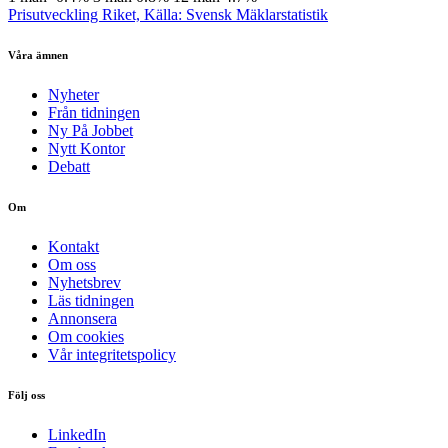
Prisutveckling Riket, Källa: Svensk Mäklarstatistik
Våra ämnen
Nyheter
Från tidningen
Ny På Jobbet
Nytt Kontor
Debatt
Om
Kontakt
Om oss
Nyhetsbrev
Läs tidningen
Annonsera
Om cookies
Vår integritetspolicy
Följ oss
LinkedIn