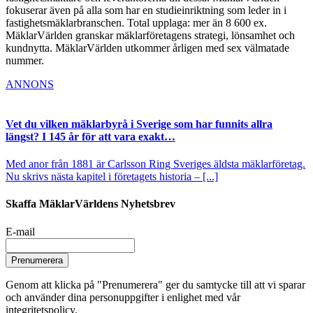
fokuserar även på alla som har en studieinriktning som leder in i
fastighetsmäklarbranschen. Total upplaga: mer än 8 600 ex.
MäklarVärlden granskar mäklarföretagens strategi, lönsamhet och
kundnytta. MäklarVärlden utkommer årligen med sex välmatade
nummer.
ANNONS
Vet du vilken mäklarbyrå i Sverige som har funnits allra
längst? I 145 år för att vara exakt…
Med anor från 1881 är Carlsson Ring Sveriges äldsta mäklarföretag.
Nu skrivs nästa kapitel i företagets historia – [...]
Skaffa MäklarVärldens Nyhetsbrev
E-mail
Prenumerera
Genom att klicka på "Prenumerera" ger du samtycke till att vi sparar
och använder dina personuppgifter i enlighet med vår
integritetspolicy.