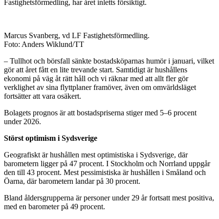
Fastighetsförmedling, har året inletts försiktigt.
Marcus Svanberg, vd LF Fastighetsförmedling.
Foto: Anders Wiklund/TT
– Tullhot och börsfall sänkte bostadsköparnas humör i januari, vilket
gör att året fått en lite trevande start. Samtidigt är hushållens
ekonomi på väg åt rätt håll och vi räknar med att allt fler gör
verklighet av sina flyttplaner framöver, även om omvärldsläget
fortsätter att vara osäkert.
Bolagets prognos är att bostadspriserna stiger med 5–6 procent
under 2026.
Störst optimism i Sydsverige
Geografiskt är hushållen mest optimistiska i Sydsverige, där
barometern ligger på 47 procent. I Stockholm och Norrland uppgår
den till 43 procent. Mest pessimistiska är hushållen i Småland och
Öarna, där barometern landar på 30 procent.
Bland åldersgrupperna är personer under 29 år fortsatt mest positiva,
med en barometer på 49 procent.