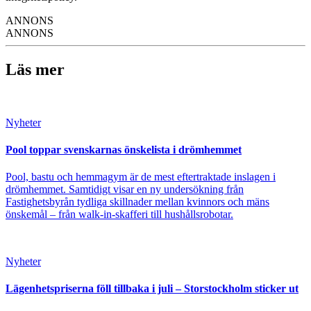
ANNONS
ANNONS
Läs mer
Nyheter
Pool toppar svenskarnas önskelista i drömhemmet
Pool, bastu och hemmagym är de mest eftertraktade inslagen i
drömhemmet. Samtidigt visar en ny undersökning från
Fastighetsbyrån tydliga skillnader mellan kvinnors och mäns
önskemål – från walk-in-skafferi till hushållsrobotar.
Nyheter
Lägenhetspriserna föll tillbaka i juli – Storstockholm sticker ut