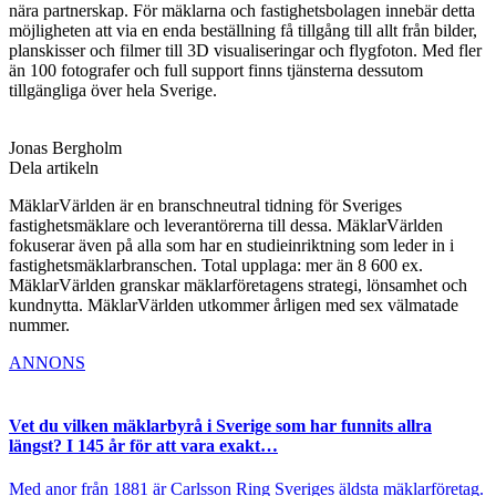
nära
partnerskap.
För mäklarna och fastighetsbolagen innebär detta
möjligheten att via
en enda beställning få tillgång till allt från bilder,
planskisser
och filmer till 3D visualiseringar och flygfoton. Med fler
än 100
fotografer och full support finns tjänsterna dessutom
tillgängliga
över hela Sverige.
Jonas Bergholm
Dela artikeln
MäklarVärlden är en branschneutral tidning för Sveriges
fastighetsmäklare och leverantörerna till dessa. MäklarVärlden
fokuserar även på alla som har en studieinriktning som leder in i
fastighetsmäklarbranschen. Total upplaga: mer än 8 600 ex.
MäklarVärlden granskar mäklarföretagens strategi, lönsamhet och
kundnytta. MäklarVärlden utkommer årligen med sex välmatade
nummer.
ANNONS
Vet du vilken mäklarbyrå i Sverige som har funnits allra
längst? I 145 år för att vara exakt…
Med anor från 1881 är Carlsson Ring Sveriges äldsta mäklarföretag.