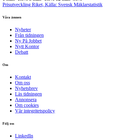
Prisutveckling Riket, Källa: Svensk Mäklarstatistik
Våra ämnen
Nyheter
Från tidningen
Ny På Jobbet
Nytt Kontor
Debatt
Om
Kontakt
Om oss
Nyhetsbrev
Läs tidningen
Annonsera
Om cookies
Vår integritetspolicy
Följ oss
LinkedIn