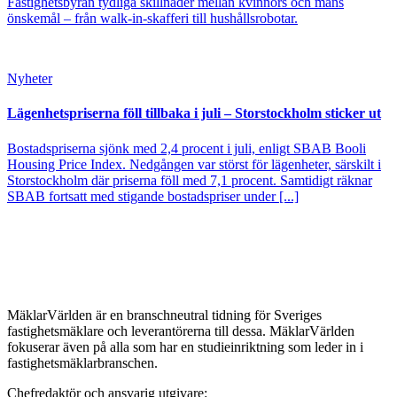
Fastighetsbyrån tydliga skillnader mellan kvinnors och mäns
önskemål – från walk-in-skafferi till hushållsrobotar.
Nyheter
Lägenhetspriserna föll tillbaka i juli – Storstockholm sticker ut
Bostadspriserna sjönk med 2,4 procent i juli, enligt SBAB Booli
Housing Price Index. Nedgången var störst för lägenheter, särskilt i
Storstockholm där priserna föll med 7,1 procent. Samtidigt räknar
SBAB fortsatt med stigande bostadspriser under [...]
MäklarVärlden är en branschneutral tidning för Sveriges
fastighetsmäklare och leverantörerna till dessa. MäklarVärlden
fokuserar även på alla som har en studieinriktning som leder in i
fastighetsmäklarbranschen.
Chefredaktör och ansvarig utgivare: