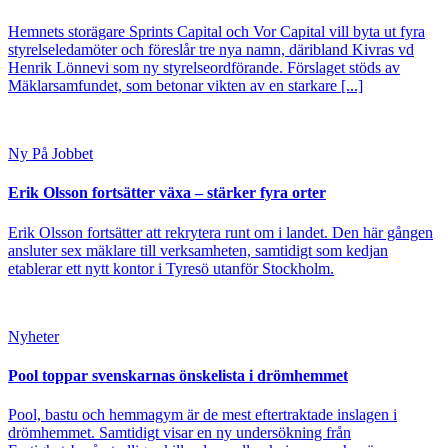
Hemnets storägare Sprints Capital och Vor Capital vill byta ut fyra
styrelseledamöter och föreslår tre nya namn, däribland Kivras vd
Henrik Lönnevi som ny styrelseordförande. Förslaget stöds av
Mäklarsamfundet, som betonar vikten av en starkare [...]
Ny På Jobbet
Erik Olsson fortsätter växa – stärker fyra orter
Erik Olsson fortsätter att rekrytera runt om i landet. Den här gången
ansluter sex mäklare till verksamheten, samtidigt som kedjan
etablerar ett nytt kontor i Tyresö utanför Stockholm.
Nyheter
Pool toppar svenskarnas önskelista i drömhemmet
Pool, bastu och hemmagym är de mest eftertraktade inslagen i
drömhemmet. Samtidigt visar en ny undersökning från