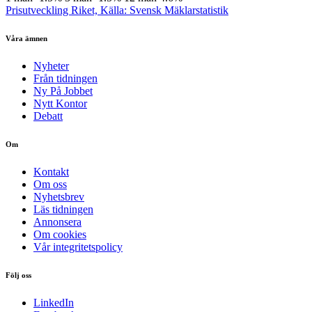
Prisutveckling Riket, Källa: Svensk Mäklarstatistik
Våra ämnen
Nyheter
Från tidningen
Ny På Jobbet
Nytt Kontor
Debatt
Om
Kontakt
Om oss
Nyhetsbrev
Läs tidningen
Annonsera
Om cookies
Vår integritetspolicy
Följ oss
LinkedIn