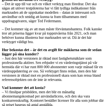
– Det är upp till var och en vilket verktyg man föredrar. Det ska
sägas att utöver testpiloterna har vi fått tydliga indikationer från
marknaden att de uppskattar modellen – datan är intressant och
användbar och smidig att kunna ta fram tillsammans med
uppdragsgivaren, säger Ted Federmann.
– Det kommer sig av att man måste förväntanshantera. Folk kanske
tror att priserna ligger kvar på toppnivåerna från 2021, och man
behöver kunna illustrera hur marknaden ser ut. Då är det här
verktyget väldigt bra.
Hur bekostas det – är det en avgift för mäklarna som de sedan
lägger på sina kunder?
– Just den här versionen är riktad mot fastighetsmäklare som
professionella aktörer. Sen erbjuder vi en värderingstjänst på vår
hemsida där vi har runt 800 000 abonnenter som varje månad får en
värdeuppdatering av oss. Så verktyget finns redan, men den här
versionen är riktad mot en professionell skara som kan rensa bland
referensobjekten om de inte är relevanta.
Vad kommer det att kosta?
– Vi finslipar prisbilden, men det blir en månatlig
abonnemangskostnad per användarlicens, och den ska vara
konkurrenskraftig. Kontoret beställer licenser för alla som jobbar där
så priset baseras på antal anställda.