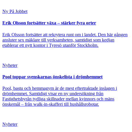
Ny På Jobbet
Erik Olsson fortsätter växa – stärker fyra orter
Erik Olsson fortsätter att rekrytera runt om i landet. Den här gången
ansluter sex mäklare till verksamheten, samtidigt som kedjan
etablerar ett nytt kontor i Tyresö utanför Stockholm.
Nyheter
Pool toppar svenskarnas önskelista i drömhemmet
Pool, bastu och hemmagym är de mest eftertraktade inslagen i
drömhemmet. Samtidigt visar en ny undersökning från
Fastighetsbyrån tydliga skillnader mellan kvinnors och mäns
önskemål – från walk-in-skafferi till hushållsrobotar.
Nyheter