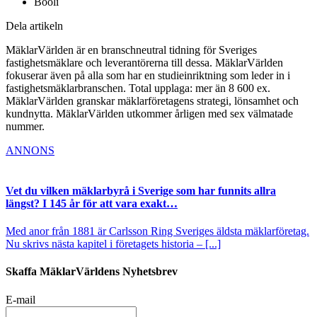
Booli
Dela artikeln
MäklarVärlden är en branschneutral tidning för Sveriges
fastighetsmäklare och leverantörerna till dessa. MäklarVärlden
fokuserar även på alla som har en studieinriktning som leder in i
fastighetsmäklarbranschen. Total upplaga: mer än 8 600 ex.
MäklarVärlden granskar mäklarföretagens strategi, lönsamhet och
kundnytta. MäklarVärlden utkommer årligen med sex välmatade
nummer.
ANNONS
Vet du vilken mäklarbyrå i Sverige som har funnits allra
längst? I 145 år för att vara exakt…
Med anor från 1881 är Carlsson Ring Sveriges äldsta mäklarföretag.
Nu skrivs nästa kapitel i företagets historia – [...]
Skaffa MäklarVärldens Nyhetsbrev
E-mail