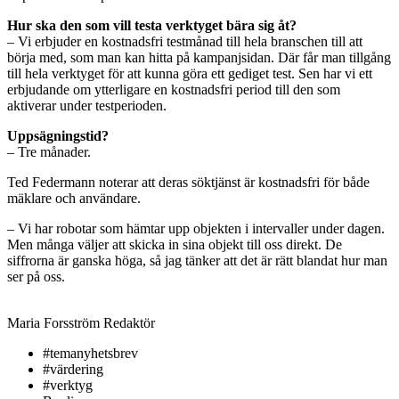
Hur ska den som vill testa verktyget bära sig åt?
– Vi erbjuder en kostnadsfri testmånad till hela branschen till att
börja med, som man kan hitta på kampanjsidan. Där får man tillgång
till hela verktyget för att kunna göra ett gediget test. Sen har vi ett
erbjudande om ytterligare en kostnadsfri period till den som
aktiverar under testperioden.
Uppsägningstid?
– Tre månader.
Ted Federmann noterar att deras söktjänst är kostnadsfri för både
mäklare och användare.
– Vi har robotar som hämtar upp objekten i intervaller under dagen.
Men många väljer att skicka in sina objekt till oss direkt. De
siffrorna är ganska höga, så jag tänker att det är rätt blandat hur man
ser på oss.
Maria Forsström
Redaktör
#temanyhetsbrev
#värdering
#verktyg