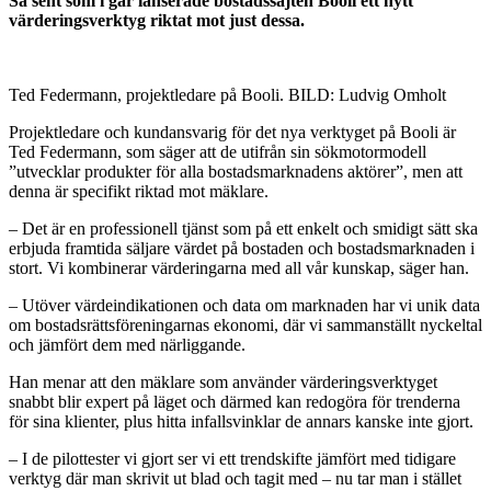
Så sent som i går lanserade bostadssajten Booli ett nytt
värderingsverktyg riktat mot just dessa.
Ted Federmann, projektledare på Booli. BILD: Ludvig Omholt
Projektledare och kundansvarig för det nya verktyget på Booli är
Ted Federmann, som säger att de utifrån sin sökmotormodell
”utvecklar produkter för alla bostadsmarknadens aktörer”, men att
denna är specifikt riktad mot mäklare.
– Det är en professionell tjänst som på ett enkelt och smidigt sätt ska
erbjuda framtida säljare värdet på bostaden och bostadsmarknaden i
stort. Vi kombinerar värderingarna med all vår kunskap, säger han.
– Utöver värdeindikationen och data om marknaden har vi unik data
om bostadsrättsföreningarnas ekonomi, där vi sammanställt nyckeltal
och jämfört dem med närliggande.
Han menar att den mäklare som använder värderingsverktyget
snabbt blir expert på läget och därmed kan redogöra för trenderna
för sina klienter, plus hitta infallsvinklar de annars kanske inte gjort.
– I de pilottester vi gjort ser vi ett trendskifte jämfört med tidigare
verktyg där man skrivit ut blad och tagit med – nu tar man i stället