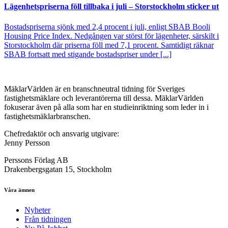
Lägenhetspriserna föll tillbaka i juli – Storstockholm sticker ut
Bostadspriserna sjönk med 2,4 procent i juli, enligt SBAB Booli
Housing Price Index. Nedgången var störst för lägenheter, särskilt i
Storstockholm där priserna föll med 7,1 procent. Samtidigt räknar
SBAB fortsatt med stigande bostadspriser under [...]
MäklarVärlden är en branschneutral tidning för Sveriges
fastighetsmäklare och leverantörerna till dessa. MäklarVärlden
fokuserar även på alla som har en studieinriktning som leder in i
fastighetsmäklarbranschen.
Chefredaktör och ansvarig utgivare:
Jenny Persson
Perssons Förlag AB
Drakenbergsgatan 15, Stockholm
Våra ämnen
Nyheter
Från tidningen