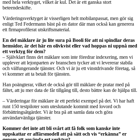
med hela verktyget, vilket är kul. Det är ett ganska stort
beteendeskifte.
Värderingsverktyget är visserligen helt mobilanpassat, men gör sig
enligt Ted Federmann bäst på en dator där man också kan generera
ett firmaprofilerat utskriftsmaterial.
En del mäklare är ju lite sura på Booli för att ni spindlar deras
hemsidor, är det här en olivkvist eller vad hoppas ni uppnå med
ett verktyg för dem?
– Självklart finns det mäklare som inte föredrar indexering, men vi
upplever att lejonparten av branschen tycker att vi levererar stabila
och välfungerande tjänster. Och vi är ju ett vinstdrivande företag, så
vi kommer att ta betalt för tjänsten.
Han poängterar, vilket de också gör till mäklare de pratar med på
fältet, att ju mer data de får tillgång till, desto bättre kan de hjälpa till.
– Värderingar för mäklare är ett perfekt exempel på det. Vi har haft
runt 150 testpiloter som uteslutande kommit med lovord och
förbättringsåtgärder. Vi är bra på att samla data och göra
användarvänliga tjänster.
Kommer det inte att bli svårt att få folk som kanske inte
uppskattar er affärsmodell att på sätt och vis “erkänna” er
genom att använda ert verktyg?