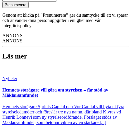
Prenumerera
Genom att klicka på "Prenumerera" ger du samtycke till att vi sparar
och använder dina personuppgifter i enlighet med vår
integritetspolicy.
ANNONS
ANNONS
Läs mer
Nyheter
Hemnets storägare vill göra om styrelsen – får stöd av
Mäklarsamfundet
Hemnets storägare Sprints Capital och Vor Capital vill byta ut fyra
styrelseledamöter och föreslår tre nya namn, däribland Kivras vd
Henrik Lönnevi som ny styrelseordförande. Förslaget stöds av
Mäklarsamfundet, som betonar vikten av en starkare [...]