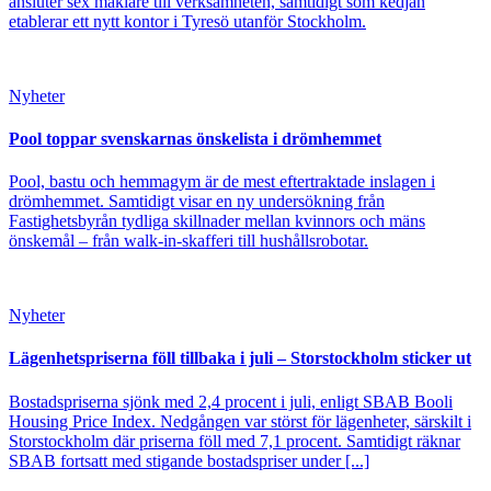
ansluter sex mäklare till verksamheten, samtidigt som kedjan
etablerar ett nytt kontor i Tyresö utanför Stockholm.
Nyheter
Pool toppar svenskarnas önskelista i drömhemmet
Pool, bastu och hemmagym är de mest eftertraktade inslagen i
drömhemmet. Samtidigt visar en ny undersökning från
Fastighetsbyrån tydliga skillnader mellan kvinnors och mäns
önskemål – från walk-in-skafferi till hushållsrobotar.
Nyheter
Lägenhetspriserna föll tillbaka i juli – Storstockholm sticker ut
Bostadspriserna sjönk med 2,4 procent i juli, enligt SBAB Booli
Housing Price Index. Nedgången var störst för lägenheter, särskilt i
Storstockholm där priserna föll med 7,1 procent. Samtidigt räknar
SBAB fortsatt med stigande bostadspriser under [...]