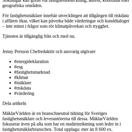
Sökningar kan göras via fastighetsbeteckning, adress, koordinat eller
geografiska områden.
För fastighetsmäklare innebär utvecklingen att tillgången till riskdata
i affären ökar, vilket kan påverka både värderingar och kunddialoger
– inte minst i frågor som rör klimatpåverkan och trygghet.
Tjänsten är tillgänglig från och med nu.
Jenny Persson
Chefredaktör och ansvarig utgivare
#energideklaration
#esg
#fastighetsmarknad
#klimat
#mäklare
#riskdata
#värdering
Dela artikeln
MäklarVärlden är en branschneutral tidning för Sveriges
fastighetsmäklare och leverantörerna till dessa. MäklarVärlden
fokuserar även på alla som har en studieinriktning som leder in i
fastighetsmäklarbranschen. Total upplaga: mer än 8 600 ex.