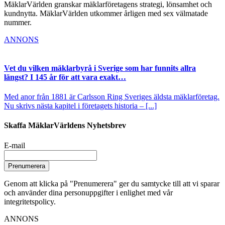
MäklarVärlden granskar mäklarföretagens strategi, lönsamhet och
kundnytta. MäklarVärlden utkommer årligen med sex välmatade
nummer.
ANNONS
Vet du vilken mäklarbyrå i Sverige som har funnits allra
längst? I 145 år för att vara exakt…
Med anor från 1881 är Carlsson Ring Sveriges äldsta mäklarföretag.
Nu skrivs nästa kapitel i företagets historia – [...]
Skaffa MäklarVärldens Nyhetsbrev
E-mail
Prenumerera
Genom att klicka på "Prenumerera" ger du samtycke till att vi sparar
och använder dina personuppgifter i enlighet med vår
integritetspolicy.
ANNONS