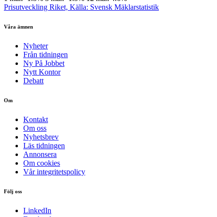
Prisutveckling Riket, Källa: Svensk Mäklarstatistik
Våra ämnen
Nyheter
Från tidningen
Ny På Jobbet
Nytt Kontor
Debatt
Om
Kontakt
Om oss
Nyhetsbrev
Läs tidningen
Annonsera
Om cookies
Vår integritetspolicy
Följ oss
LinkedIn