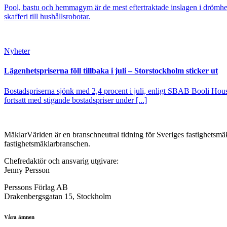
Pool, bastu och hemmagym är de mest eftertraktade inslagen i drömhe
skafferi till hushållsrobotar.
Nyheter
Lägenhetspriserna föll tillbaka i juli – Storstockholm sticker ut
Bostadspriserna sjönk med 2,4 procent i juli, enligt SBAB Booli Housi
fortsatt med stigande bostadspriser under [...]
MäklarVärlden är en branschneutral tidning för Sveriges fastighetsmäk
fastighetsmäklarbranschen.
Chefredaktör och ansvarig utgivare:
Jenny Persson
Perssons Förlag AB
Drakenbergsgatan 15, Stockholm
Våra ämnen