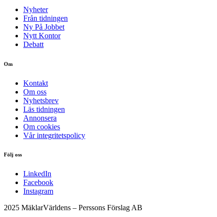
Nyheter
Från tidningen
Ny På Jobbet
Nytt Kontor
Debatt
Om
Kontakt
Om oss
Nyhetsbrev
Läs tidningen
Annonsera
Om cookies
Vår integritetspolicy
Följ oss
LinkedIn
Facebook
Instagram
2025 MäklarVärldens – Perssons Förslag AB