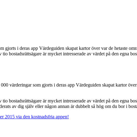
m gjorts i deras app Värdeguiden skapat kartor över var de hetaste om
av tio bostadsrättsägare är mycket intresserade av värdet på den egna b
000 värderingar som gjorts i deras app Värdeguiden skapat kartor över 
av tio bostadsrättsägare är mycket intresserade av värdet på den egna b
derats av dig själv eller någon annan är dubbelt så hög om du bor i bosta
er 2015 via den kostnadsfria appen!