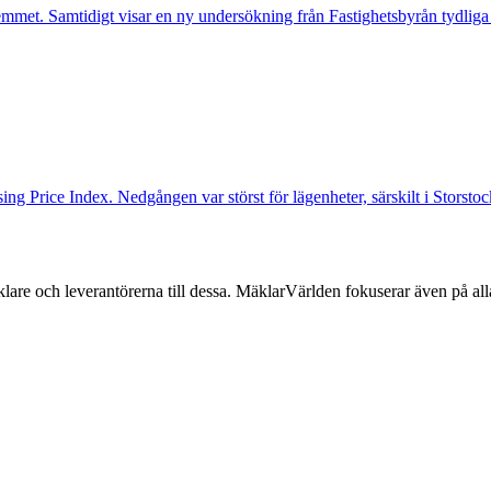
mmet. Samtidigt visar en ny undersökning från Fastighetsbyrån tydliga
ng Price Index. Nedgången var störst för lägenheter, särskilt i Storst
lare och leverantörerna till dessa. MäklarVärlden fokuserar även på alla