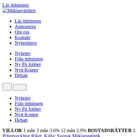
Läs tidningen
Läs tidningen
Annonsera
Om oss
Kontakt
Nyhetsbrev
Nyheter
Från tidningen
Ny På Jobbet
Nytt Kontor
Debatt
Nyheter
Från tidningen
Ny På Jobbet
Nytt Kontor
Debatt
VILLOR
1 mån
3 mån
3.6%
12 mån
2.9%
BOSTADSRÄTTER
1
Prisutveckling Riket, Källa: Svensk Mäklarstatistik