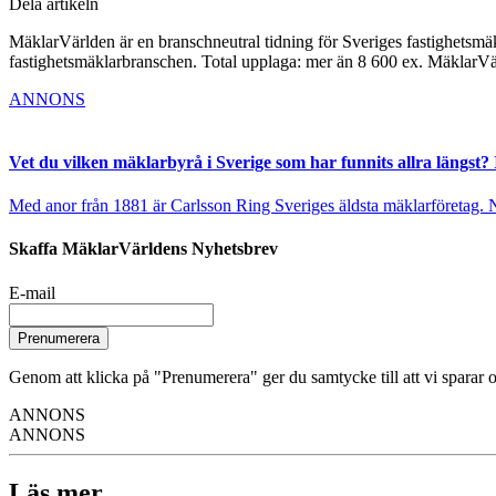
Dela artikeln
MäklarVärlden är en branschneutral tidning för Sveriges fastighetsmäk
fastighetsmäklarbranschen. Total upplaga: mer än 8 600 ex. MäklarV
ANNONS
Vet du vilken mäklarbyrå i Sverige som har funnits allra längst? 
Med anor från 1881 är Carlsson Ring Sveriges äldsta mäklarföretag. Nu s
Skaffa MäklarVärldens Nyhetsbrev
E-mail
Prenumerera
Genom att klicka på "Prenumerera" ger du samtycke till att vi sparar o
ANNONS
ANNONS
Läs mer