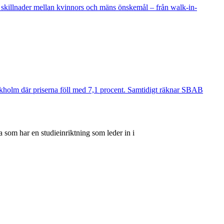
 skillnader mellan kvinnors och mäns önskemål – från walk-in-
ockholm där priserna föll med 7,1 procent. Samtidigt räknar SBAB
 som har en studieinriktning som leder in i