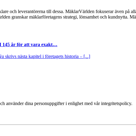
lare och leverantörerna till dessa. MäklarVärlden fokuserar även på alla
ärlden granskar mäklarföretagens strategi, lönsamhet och kundnytta.
I 145 år för att vara exakt…
krivs nästa kapitel i företagets historia – [...]
ch använder dina personuppgifter i enlighet med vår integritetspolicy.