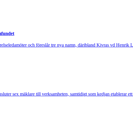
mfundet
tyrelseledamöter och föreslår tre nya namn, däribland Kivras vd Henrik 
nsluter sex mäklare till verksamheten, samtidigt som kedjan etablerar et