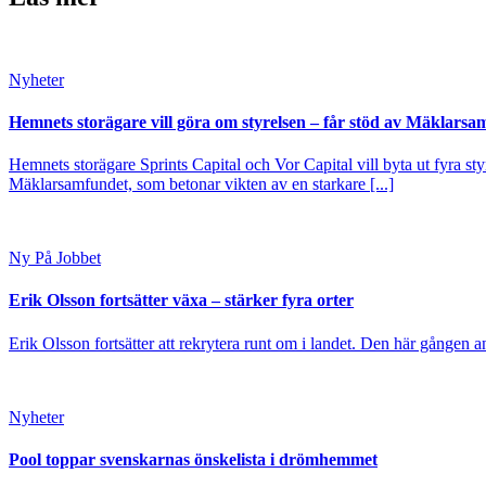
Nyheter
Hemnets storägare vill göra om styrelsen – får stöd av Mäklarsa
Hemnets storägare Sprints Capital och Vor Capital vill byta ut fyra s
Mäklarsamfundet, som betonar vikten av en starkare [...]
Ny På Jobbet
Erik Olsson fortsätter växa – stärker fyra orter
Erik Olsson fortsätter att rekrytera runt om i landet. Den här gången a
Nyheter
Pool toppar svenskarnas önskelista i drömhemmet