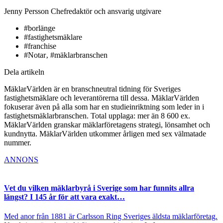
Jenny Persson
Chefredaktör och ansvarig utgivare
#borlänge
#fastighetsmäklare
#franchise
#Notar‚ #mäklarbranschen
Dela artikeln
MäklarVärlden är en branschneutral tidning för Sveriges
fastighetsmäklare och leverantörerna till dessa. MäklarVärlden
fokuserar även på alla som har en studieinriktning som leder in i
fastighetsmäklarbranschen. Total upplaga: mer än 8 600 ex.
MäklarVärlden granskar mäklarföretagens strategi, lönsamhet och
kundnytta. MäklarVärlden utkommer årligen med sex välmatade
nummer.
ANNONS
Vet du vilken mäklarbyrå i Sverige som har funnits allra
längst? I 145 år för att vara exakt…
Med anor från 1881 är Carlsson Ring Sveriges äldsta mäklarföretag.