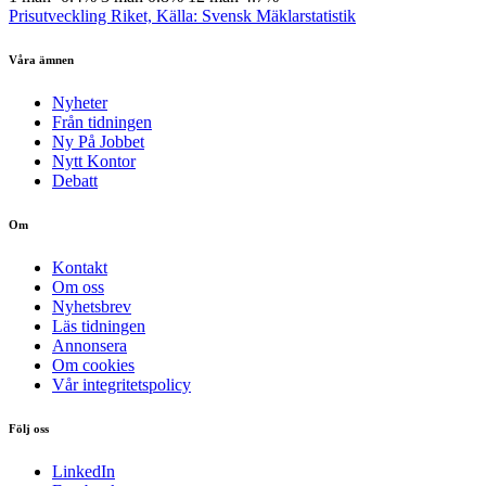
Prisutveckling Riket, Källa: Svensk Mäklarstatistik
Våra ämnen
Nyheter
Från tidningen
Ny På Jobbet
Nytt Kontor
Debatt
Om
Kontakt
Om oss
Nyhetsbrev
Läs tidningen
Annonsera
Om cookies
Vår integritetspolicy
Följ oss
LinkedIn