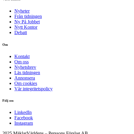
Nyheter
Från tidningen
Ny På Jobbet
Nytt Kontor
Debatt
Om
Kontakt
Om oss
Nyhetsbrev
Läs tidningen
Annonsera
Om cookies
Vår integritetspolicy
Följ oss
LinkedIn
Facebook
Instagram
2025 MäklarVärldens – Perssons Förslag AB