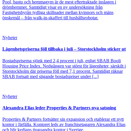
Pool, bastu och hemmagym är de mest eftertraktade inslagen i
drömhemmet. Samtidigt visar en ny undersökning från
Fastighetsbyrån tydliga skillnader mellan kvinnors och mäns
önskemål – från walk-in-skafferi till hushållsrobotar.
Nyheter
Lägenhetspriserna föll tillbaka i juli – Storstockholm sticker ut
Bostadspriserna sjönk med 2,4 procent i juli, enligt SBAB Booli
Housing Price Index. Nedgången var störst för lägenheter, särskilt i
Storstockholm där priserna föll med 7,1 procent. Samtidigt räknar
SBAB fortsatt med stigande bostadspriser under [...]
Nyheter
Alexandra Elias leder Properties & Partners nya satsning
Properties & Partners fortsätter sin expansion och etablerar ett nytt
kontor i Järfälla. Kontoret leds av franchisetagaren Alexandra Elias
och blir kedjans tjugoandra kontor i Sverige.