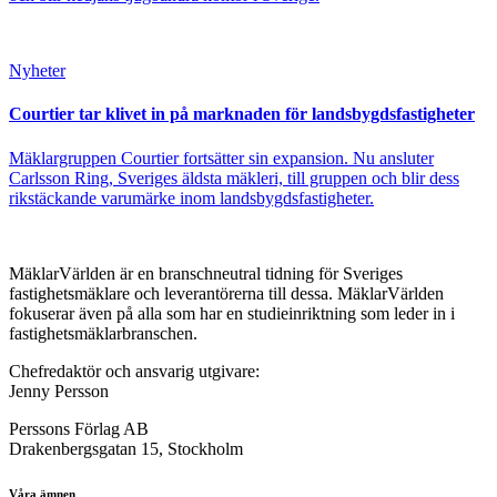
Nyheter
Courtier tar klivet in på marknaden för landsbygdsfastigheter
Mäklargruppen Courtier fortsätter sin expansion. Nu ansluter
Carlsson Ring, Sveriges äldsta mäkleri, till gruppen och blir dess
rikstäckande varumärke inom landsbygdsfastigheter.
MäklarVärlden är en branschneutral tidning för Sveriges
fastighetsmäklare och leverantörerna till dessa. MäklarVärlden
fokuserar även på alla som har en studieinriktning som leder in i
fastighetsmäklarbranschen.
Chefredaktör och ansvarig utgivare:
Jenny Persson
Perssons Förlag AB
Drakenbergsgatan 15, Stockholm
Våra ämnen