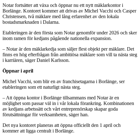
Notar fortsätter att växa och öppnar nu ett nytt mäklarkontor i
Borlänge. Kontoret kommer att drivas av Michel Vacchi och Casper
Christensen, två mäklare med lång erfarenhet av den lokala
bostadsmarknaden i Dalarna.
Etableringen är den första som Notar genomför under 2026 och sker
inom ramen för kedjans pågående nationella expansion.
– Notar är den mäklarkedja som säljer flest objekt per mäklare. Det
finns en hög efterfrågan från ambitiösa mäklare som vill ta nästa steg
i karriären, säger
Daniel Karlsson
.
Öppnar i april
Michel Vacchi, som blir en av franchisetagarna i Borlänge, ser
etableringen som ett naturligt nästa steg.
– Att öppna kontor i Borlänge tillsammans med Notar är en
möjlighet som passar väl in i vår lokala förankring. Kombinationen
av kedjans arbetssätt och vårt entreprenörskap skapar goda
förutsättningar för verksamheten, säger han.
Det nya kontoret planeras att öppna officiellt den 1 april och
kommer att ligga centralt i Borlänge.