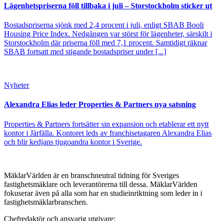
Lägenhetspriserna föll tillbaka i juli – Storstockholm sticker ut
Bostadspriserna sjönk med 2,4 procent i juli, enligt SBAB Booli
Housing Price Index. Nedgången var störst för lägenheter, särskilt i
Storstockholm där priserna föll med 7,1 procent. Samtidigt räknar
SBAB fortsatt med stigande bostadspriser under [...]
Nyheter
Alexandra Elias leder Properties & Partners nya satsning
Properties & Partners fortsätter sin expansion och etablerar ett nytt
kontor i Järfälla. Kontoret leds av franchisetagaren Alexandra Elias
och blir kedjans tjugoandra kontor i Sverige.
MäklarVärlden är en branschneutral tidning för Sveriges
fastighetsmäklare och leverantörerna till dessa. MäklarVärlden
fokuserar även på alla som har en studieinriktning som leder in i
fastighetsmäklarbranschen.
Chefredaktör och ansvarig utgivare: