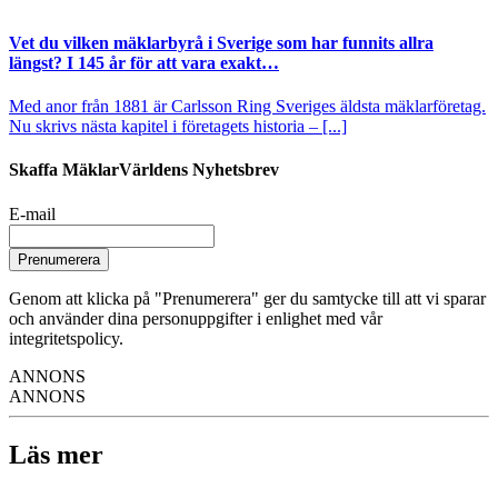
Vet du vilken mäklarbyrå i Sverige som har funnits allra
längst? I 145 år för att vara exakt…
Med anor från 1881 är Carlsson Ring Sveriges äldsta mäklarföretag.
Nu skrivs nästa kapitel i företagets historia – [...]
Skaffa MäklarVärldens Nyhetsbrev
E-mail
Prenumerera
Genom att klicka på "Prenumerera" ger du samtycke till att vi sparar
och använder dina personuppgifter i enlighet med vår
integritetspolicy.
ANNONS
ANNONS
Läs mer