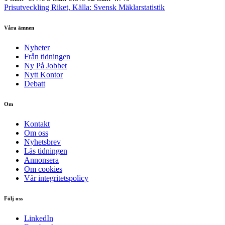
Prisutveckling Riket, Källa: Svensk Mäklarstatistik
Våra ämnen
Nyheter
Från tidningen
Ny På Jobbet
Nytt Kontor
Debatt
Om
Kontakt
Om oss
Nyhetsbrev
Läs tidningen
Annonsera
Om cookies
Vår integritetspolicy
Följ oss
LinkedIn