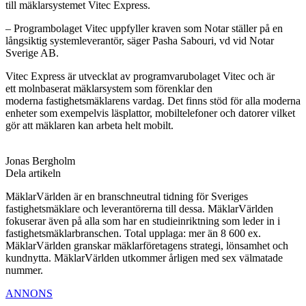
till
mäklarsystemet Vitec Express.
– Programbolaget Vitec
uppfyller kraven som Notar ställer på en
långsiktig systemleverantör,
säger Pasha Sabouri, vd vid Notar
Sverige AB.
Vitec Express är utvecklat av programvarubolaget Vitec och är
ett
molnbaserat mäklarsystem som förenklar den
moderna
fastighetsmäklarens vardag. Det finns stöd för alla moderna
enheter
som exempelvis läsplattor, mobiltelefoner och datorer vilket
gör att
mäklaren kan arbeta helt mobilt.
Jonas Bergholm
Dela artikeln
MäklarVärlden är en branschneutral tidning för Sveriges
fastighetsmäklare och leverantörerna till dessa. MäklarVärlden
fokuserar även på alla som har en studieinriktning som leder in i
fastighetsmäklarbranschen. Total upplaga: mer än 8 600 ex.
MäklarVärlden granskar mäklarföretagens strategi, lönsamhet och
kundnytta. MäklarVärlden utkommer årligen med sex välmatade
nummer.
ANNONS