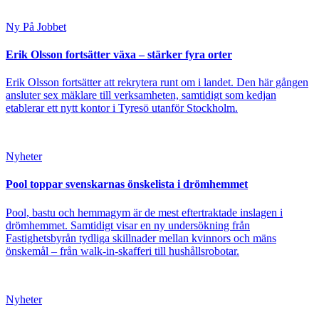
Ny På Jobbet
Erik Olsson fortsätter växa – stärker fyra orter
Erik Olsson fortsätter att rekrytera runt om i landet. Den här gången
ansluter sex mäklare till verksamheten, samtidigt som kedjan
etablerar ett nytt kontor i Tyresö utanför Stockholm.
Nyheter
Pool toppar svenskarnas önskelista i drömhemmet
Pool, bastu och hemmagym är de mest eftertraktade inslagen i
drömhemmet. Samtidigt visar en ny undersökning från
Fastighetsbyrån tydliga skillnader mellan kvinnors och mäns
önskemål – från walk-in-skafferi till hushållsrobotar.
Nyheter