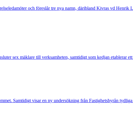
tyrelseledamöter och föreslår tre nya namn, däribland Kivras vd Henrik 
nsluter sex mäklare till verksamheten, samtidigt som kedjan etablerar et
mmet. Samtidigt visar en ny undersökning från Fastighetsbyrån tydliga