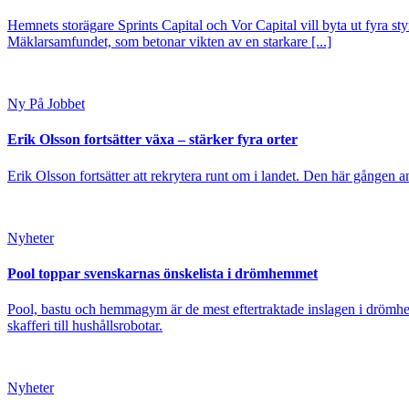
Hemnets storägare Sprints Capital och Vor Capital vill byta ut fyra s
Mäklarsamfundet, som betonar vikten av en starkare [...]
Ny På Jobbet
Erik Olsson fortsätter växa – stärker fyra orter
Erik Olsson fortsätter att rekrytera runt om i landet. Den här gången a
Nyheter
Pool toppar svenskarnas önskelista i drömhemmet
Pool, bastu och hemmagym är de mest eftertraktade inslagen i drömhe
skafferi till hushållsrobotar.
Nyheter