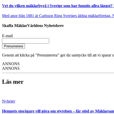
Vet du vilken mäklarbyrå i Sverige som har funnits allra längst? 
Med anor från 1881 är Carlsson Ring Sveriges äldsta mäklarföretag. Nu s
Skaffa MäklarVärldens Nyhetsbrev
E-mail
Prenumerera
Genom att klicka på "Prenumerera" ger du samtycke till att vi sparar o
ANNONS
ANNONS
Läs mer
Nyheter
Hemnets storägare vill göra om styrelsen – får stöd av Mäklarsa