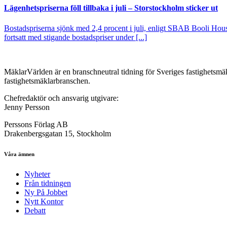
Lägenhetspriserna föll tillbaka i juli – Storstockholm sticker ut
Bostadspriserna sjönk med 2,4 procent i juli, enligt SBAB Booli Housi
fortsatt med stigande bostadspriser under [...]
MäklarVärlden är en branschneutral tidning för Sveriges fastighetsmäk
fastighetsmäklarbranschen.
Chefredaktör och ansvarig utgivare:
Jenny Persson
Perssons Förlag AB
Drakenbergsgatan 15, Stockholm
Våra ämnen
Nyheter
Från tidningen
Ny På Jobbet
Nytt Kontor
Debatt