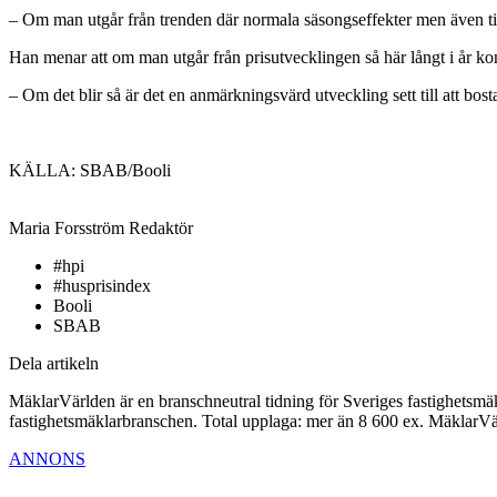
– Om man utgår från trenden där normala säsongseffekter men även tillfäl
Han menar att om man utgår från prisutvecklingen så här långt i år komm
– Om det blir så är det en anmärkningsvärd utveckling sett till att bost
KÄLLA: SBAB/Booli
Maria Forsström
Redaktör
#hpi
#husprisindex
Booli
SBAB
Dela artikeln
MäklarVärlden är en branschneutral tidning för Sveriges fastighetsmäk
fastighetsmäklarbranschen. Total upplaga: mer än 8 600 ex. MäklarV
ANNONS