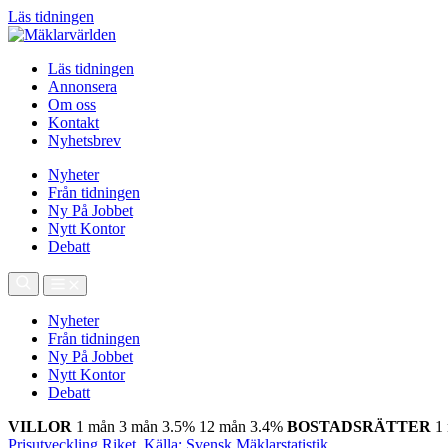
Läs tidningen
Läs tidningen
Annonsera
Om oss
Kontakt
Nyhetsbrev
Nyheter
Från tidningen
Ny På Jobbet
Nytt Kontor
Debatt
Nyheter
Från tidningen
Ny På Jobbet
Nytt Kontor
Debatt
VILLOR
1 mån
3 mån
3.5%
12 mån
3.4%
BOSTADSRÄTTER
1
Prisutveckling Riket, Källa: Svensk Mäklarstatistik