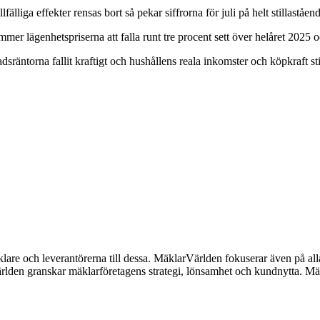
liga effekter rensas bort så pekar siffrorna för juli på helt stillaståen
er lägenhetspriserna att falla runt tre procent sett över helåret 2025 o
adsräntorna fallit kraftigt och hushållens reala inkomster och köpkraft st
lare och leverantörerna till dessa. MäklarVärlden fokuserar även på alla
ärlden granskar mäklarföretagens strategi, lönsamhet och kundnytta.