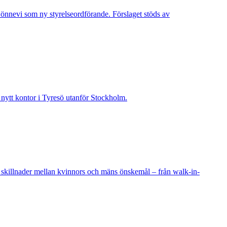
Lönnevi som ny styrelseordförande. Förslaget stöds av
t nytt kontor i Tyresö utanför Stockholm.
 skillnader mellan kvinnors och mäns önskemål – från walk-in-