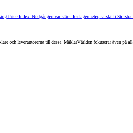
ng Price Index. Nedgången var störst för lägenheter, särskilt i Storst
lare och leverantörerna till dessa. MäklarVärlden fokuserar även på alla