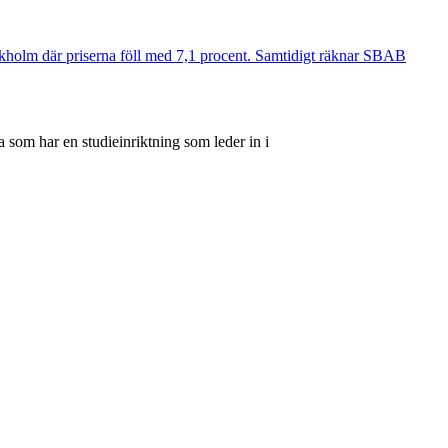
ockholm där priserna föll med 7,1 procent. Samtidigt räknar SBAB
 som har en studieinriktning som leder in i