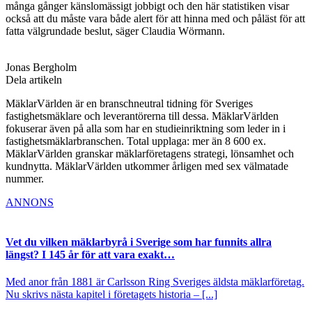
många gånger känslomässigt jobbigt och den här statistiken visar
också att du måste vara både alert för att hinna med och påläst för att
fatta välgrundade beslut, säger Claudia Wörmann.
Jonas Bergholm
Dela artikeln
MäklarVärlden är en branschneutral tidning för Sveriges
fastighetsmäklare och leverantörerna till dessa. MäklarVärlden
fokuserar även på alla som har en studieinriktning som leder in i
fastighetsmäklarbranschen. Total upplaga: mer än 8 600 ex.
MäklarVärlden granskar mäklarföretagens strategi, lönsamhet och
kundnytta. MäklarVärlden utkommer årligen med sex välmatade
nummer.
ANNONS
Vet du vilken mäklarbyrå i Sverige som har funnits allra
längst? I 145 år för att vara exakt…
Med anor från 1881 är Carlsson Ring Sveriges äldsta mäklarföretag.
Nu skrivs nästa kapitel i företagets historia – [...]