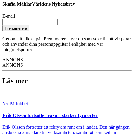
Skaffa MäklarVärldens Nyhetsbrev
E-mail
Prenumerera
Genom att klicka på "Prenumerera" ger du samtycke till att vi sparar
och använder dina personuppgifter i enlighet med vår
integritetspolicy.
ANNONS
ANNONS
Läs mer
Ny På Jobbet
Erik Olsson fortsätter växa – stärker fyra orter
Erik Olsson fortsätter att rekrytera runt om i landet. Den här gången
ansluter sex mäklare till verksamheten, samtidigt som kedjan