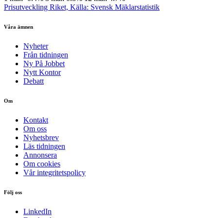
Prisutveckling Riket, Källa: Svensk Mäklarstatistik
Våra ämnen
Nyheter
Från tidningen
Ny På Jobbet
Nytt Kontor
Debatt
Om
Kontakt
Om oss
Nyhetsbrev
Läs tidningen
Annonsera
Om cookies
Vår integritetspolicy
Följ oss
LinkedIn