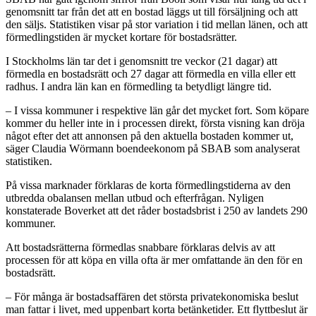
genomsnitt tar från det att en bostad läggs ut till försäljning och att
den säljs. Statistiken visar på stor variation i tid mellan länen, och att
förmedlingstiden är mycket kortare för bostadsrätter.
I Stockholms län tar det i genomsnitt tre veckor (21 dagar) att
förmedla en bostadsrätt och 27 dagar att förmedla en villa eller ett
radhus. I andra län kan en förmedling ta betydligt längre tid.
– I vissa kommuner i respektive län går det mycket fort. Som köpare
kommer du heller inte in i processen direkt, första visning kan dröja
något efter det att annonsen på den aktuella bostaden kommer ut,
säger Claudia Wörmann boendeekonom på SBAB som analyserat
statistiken.
På vissa marknader förklaras de korta förmedlingstiderna av den
utbredda obalansen mellan utbud och efterfrågan. Nyligen
konstaterade Boverket att det råder bostadsbrist i 250 av landets 290
kommuner.
Att bostadsrätterna förmedlas snabbare förklaras delvis av att
processen för att köpa en villa ofta är mer omfattande än den för en
bostadsrätt.
– För många är bostadsaffären det största privatekonomiska beslut
man fattar i livet, med uppenbart korta betänketider. Ett flyttbeslut är