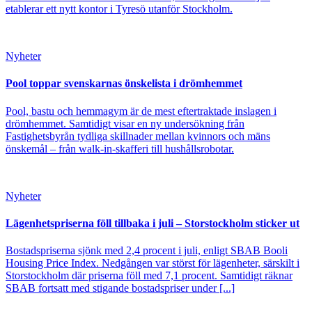
etablerar ett nytt kontor i Tyresö utanför Stockholm.
Nyheter
Pool toppar svenskarnas önskelista i drömhemmet
Pool, bastu och hemmagym är de mest eftertraktade inslagen i
drömhemmet. Samtidigt visar en ny undersökning från
Fastighetsbyrån tydliga skillnader mellan kvinnors och mäns
önskemål – från walk-in-skafferi till hushållsrobotar.
Nyheter
Lägenhetspriserna föll tillbaka i juli – Storstockholm sticker ut
Bostadspriserna sjönk med 2,4 procent i juli, enligt SBAB Booli
Housing Price Index. Nedgången var störst för lägenheter, särskilt i
Storstockholm där priserna föll med 7,1 procent. Samtidigt räknar
SBAB fortsatt med stigande bostadspriser under [...]