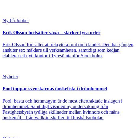
Ny På Jobbet
Erik Olsson fortsätter växa – stärker fyra orter
Erik Olsson fortsätter att rekrytera runt om i landet. Den här gången
ansluter sex mäklare till verksamheten, samtidigt som kedjan
etablerar ett nytt kontor i Tyresö utanför Stockholm.
Nyheter
Pool toppar svenskarnas önskelista i drömhemmet
Pool, bastu och hemmagym är de mest eftertraktade inslagen i
drömhemmet. Samtidigt visar en ny undersökning från
Fastighetsbyrån tydliga skillnader mellan kvinnors och mäns
önskemål – från walk-in-skafferi till hushållsrobotar.