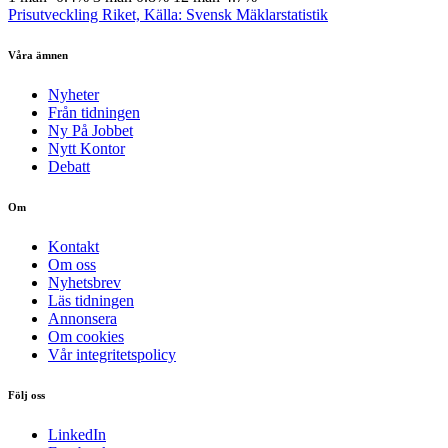
Prisutveckling Riket, Källa: Svensk Mäklarstatistik
Våra ämnen
Nyheter
Från tidningen
Ny På Jobbet
Nytt Kontor
Debatt
Om
Kontakt
Om oss
Nyhetsbrev
Läs tidningen
Annonsera
Om cookies
Vår integritetspolicy
Följ oss
LinkedIn