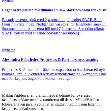
Nyheter
Lägenhetspriserna föll tillbaka i juli – Storstockholm sticker ut
Bostadspriserna sjönk med 2,4 procent i juli, enligt SBAB Booli
Housing Price Index. Nedgången var störst för lägenheter, särskilt i
Storstockholm där priserna föll med 7,1 procent. Samtidigt räknar
SBAB fortsatt med stigande bostadspriser under [...]
Nyheter
Alexandra Elias leder Properties & Partners nya satsning
Properties & Partners fortsätter sin expansion och etablerar ett nytt
kontor i Järfälla. Kontoret leds av franchisetagaren Alexandra Elias
och blir kedjans tjugoandra kontor i Sverige.
MäklarVärlden är en branschneutral tidning för Sveriges
fastighetsmäklare och leverantörerna till dessa. MäklarVärlden
fokuserar även på alla som har en studieinriktning som leder in i
fastighetsmäklarbranschen.