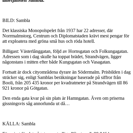
lånetjänsten Sambla.
BILD: Sambla
Det klassiska Monopolspelet från 1937 har 22 adresser, där
Norrmalmstorg, Centrum och Diplomatstaden krävt mest pengar för
att exploatera med gröna små hus och röda hotell.
Billigast: Västerlånggatan, följd av Hornsgatan och Folkungagatan.
Adressen som i dag skulle ha toppat brädet, Strandvägen, ligger
någonstans i mitten efter både Kungsgatan och Vasagatan.
Fortsatt är dock cityområdena dyrare än Södermalm. Prisbilden i dag
sträcker sig, enligt Samblas beräkningar baserade på siffror från
Booli, från 205 435 kronor per kvadratmeter på Strandvägen till 86
921 kronor på Götgatan.
Den enda gata kvar på sin plats är Hamngatan. Även om priserna
gissningsvis såg annorlunda ut då…
KÄLLA: Sambla