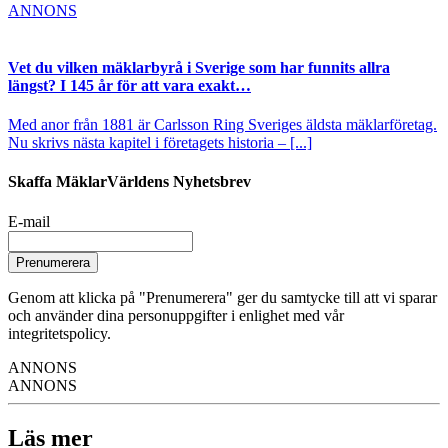
ANNONS
Vet du vilken mäklarbyrå i Sverige som har funnits allra
längst? I 145 år för att vara exakt…
Med anor från 1881 är Carlsson Ring Sveriges äldsta mäklarföretag.
Nu skrivs nästa kapitel i företagets historia – [...]
Skaffa MäklarVärldens Nyhetsbrev
E-mail
Prenumerera
Genom att klicka på "Prenumerera" ger du samtycke till att vi sparar
och använder dina personuppgifter i enlighet med vår
integritetspolicy.
ANNONS
ANNONS
Läs mer