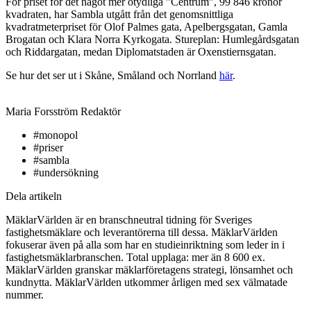
För priset för det något mer otydliga ”Centrum”, 99 846 kronor
kvadraten, har Sambla utgått från det genomsnittliga
kvadratmeterpriset för Olof Palmes gata, Apelbergsgatan, Gamla
Brogatan och Klara Norra Kyrkogata. Stureplan: Humlegårdsgatan
och Riddargatan, medan Diplomatstaden är Oxenstiernsgatan.
Se hur det ser ut i Skåne, Småland och Norrland
här
.
Maria Forsström
Redaktör
#monopol
#priser
#sambla
#undersökning
Dela artikeln
MäklarVärlden är en branschneutral tidning för Sveriges
fastighetsmäklare och leverantörerna till dessa. MäklarVärlden
fokuserar även på alla som har en studieinriktning som leder in i
fastighetsmäklarbranschen. Total upplaga: mer än 8 600 ex.
MäklarVärlden granskar mäklarföretagens strategi, lönsamhet och
kundnytta. MäklarVärlden utkommer årligen med sex välmatade
nummer.